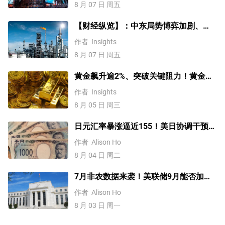
8 月 07 日 周五
【财经纵览】：中东局势博弈加剧、
WTI原油涨超4%，10年期美债收益率、
作者
Insights
美元反弹，道指终结五连涨！
8 月 07 日 周五
黄金飙升逾2%、突破关键阻力！黄金、
WTI原油、美元指数、纳指100指数技术
作者
Insights
分析
8 月 05 日 周三
日元汇率暴涨逼近155！美日协调干预后
，未来上涨还是下跌？
作者
Alison Ho
8 月 04 日 周二
7月非农数据来袭！美联储9月能否加
息？黄金、美元行情一触即发
作者
Alison Ho
8 月 03 日 周一