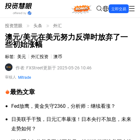
Bonus
立即交易
投资慧眼
头条
外汇
澳元/美元在美元努力反弹时放弃了一
些初始涨幅
标签
:
美元
外汇投资
澳币
作者
:
FXStreet
更新于 2025-05-26 10:46
审核人
Mitrade
最热文章
Fed放鹰，黄金失守2360，分析师：继续看涨？
日美联手干预，日元汇率暴涨！日本央行不加息，未来
走势如何？