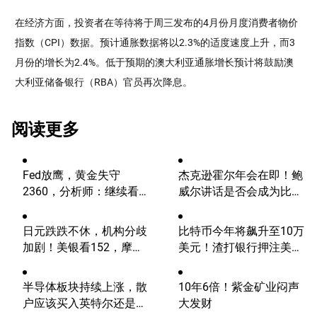
在经济方面，投资者在等待将于周三发布的4月份月度消费者物价
指数（CPI）数据。预计通胀数据将以2.3%的适度速度上升，而3
月份的增长为2.4%。低于预期的澳大利亚通胀增长预计将鼓励澳
大利亚储备银行（RBA）官员再次降息。
阅读更多
Fed放鹰，黄金失守
杰克逊霍尔年会在即！鲍
2360，分析师：继续看
威尔讲话是否会成为比特
涨？
币的致命一击？
日元跌跌不休，机构分歧
比特币今年将飙升至10万
加剧！美银看152，摩根
美元！渣打银行押注美国
大通看向164
大选行情！
半导体板块持续上涨，散
10年6倍！紫金矿业闷声
户应该买入英特尔还是
大发财