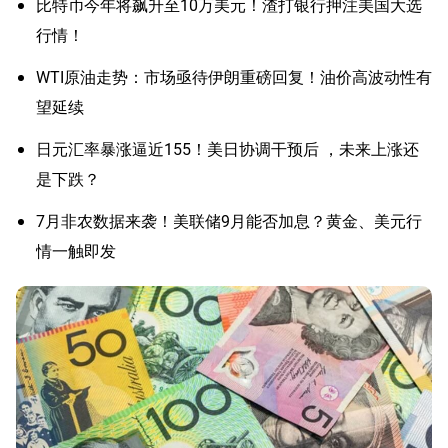
比特币今年将飙升至10万美元！渣打银行押注美国大选
行情！
WTI原油走势：市场亟待伊朗重磅回复！油价高波动性有
望延续
日元汇率暴涨逼近155！美日协调干预后 ，未来上涨还
是下跌？
7月非农数据来袭！美联储9月能否加息？黄金、美元行
情一触即发