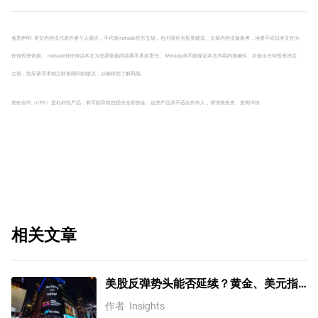
AMD？
免责声明: 本文内容仅代表作者个人观点，不代表mitrade官方立场，也不能作为投资建议。文章内容仅做参考，读者不应以本文作为
任何投资依据。 mitrade对任何以本文为交易依据的结果不承担责任。 Mitrade亦不能保证本文内容的准确性。在做出任何投资决定
之前，您应该寻求独立财务顾问的建议，以确保您了解风险。
差价合约（CFD）是杠杆性产品，有可能导致您损失全部资金。这些产品并不适合所有人，请谨慎投资。
查阅详情
相关文章
美股反弹势头能否延续？黄金、美元指
数、费半指数、纳指100技术分析
作者
Insights