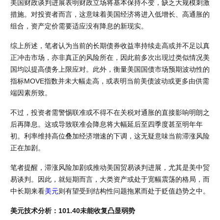
美国财政谈判进展表明财政立场将基本保持不变，缺乏大规模刺激
措施。对投资者而言，这意味着美国经济将进入低增长、高通胀的
组合，资产定价需要适应没有降息的新现实。
综上所述，笔者认为当前的长期债券收益率持续走高或并不足以真
正冲击市场，亦非真正的风险所在，因此前多次出现过类似情况美
国均以提高债务上限应对。此外，衡量美国国债市场预期波动性的
指标MOVE指数并未大幅走高，或表明当前美债波动或更多由供需
端因素所致。
不过，投资者需警惕联准或不得不在关税对通胀的直接影响明朗之
后再降息。这或导致联准会降息将大幅延后至四季度甚至明年年
初。利率维持高位叠加经济增速的下调，这无疑意味当前滞涨风险
正在加剧。
笔者提醒，滞涨风险加剧或推动美国贸易谈判进展，尤其是美中贸
易谈判。因此，就短期而言，大类资产或处于宽幅震荡的格局，而
中长期来看
美元
则有望受到结构性问题拖累而处于贬值趋势之中。
美元技术分析：101.40未能收复凸显弱势