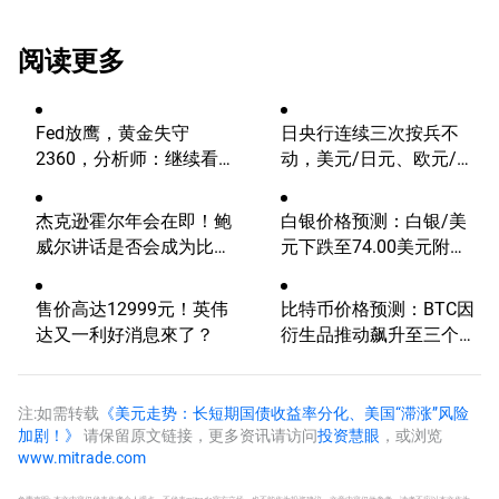
阅读更多
Fed放鹰，黄金失守
日央行连续三次按兵不
2360，分析师：继续看
动，美元/日元、欧元/美
涨？
元、费半指数、英伟达技
术分析
杰克逊霍尔年会在即！鲍
白银价格预测：白银/美
威尔讲话是否会成为比特
元下跌至74.00美元附
币的致命一击？
近，空头偏向占据主导
售价高达12999元！英伟
比特币价格预测：BTC因
达又一利好消息來了？
衍生品推动飙升至三个月
高点
注:如需转载
《美元走势：长短期国债收益率分化、美国“滞涨”风险
加剧！》
请保留原文链接，更多资讯请访问
投资慧眼
，或浏览
www.mitrade.com