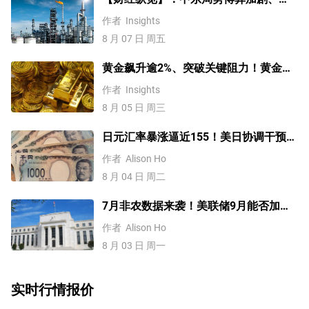
WTI原油涨超4%，10年期美债收益率、
作者
Insights
美元反弹，道指终结五连涨！
8 月 07 日 周五
黄金飙升逾2%、突破关键阻力！黄金、
WTI原油、美元指数、纳指100指数技术
作者
Insights
分析
8 月 05 日 周三
日元汇率暴涨逼近155！美日协调干预后
，未来上涨还是下跌？
作者
Alison Ho
8 月 04 日 周二
7月非农数据来袭！美联储9月能否加
息？黄金、美元行情一触即发
作者
Alison Ho
8 月 03 日 周一
实时行情报价