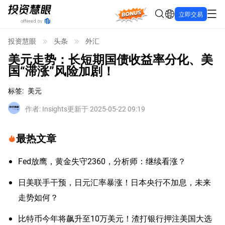
Bonus
立即交易
投资慧眼
头条
外汇
美元走势：长短期国债收益率分化、美
国“滞涨”风险加剧！
标签
:
美元
作者
:
Insights
更新于 2025-05-22 09:19
最热文章
Fed放鹰，黄金失守2360，分析师：继续看涨？
日美联手干预，日元汇率暴涨！日本央行不加息，未来
走势如何？
比特币今年将飙升至10万美元！渣打银行押注美国大选