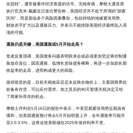
化扭转”，通常被看作经济衰退的信号。无独有偶，摩根大通首席
执行官杰米·戴蒙近日发出警告称，美国经济并不处于所谓的“甜蜜
区间”，而是面临多个风险因素叠加，包括持续的地缘紧张局势、
财政赤字扩大以及通胀压力。并表示不能排除美国经济最终陷入滞
涨的可能。
通胀仍是关键，美国通胀或5月开始走高？
笔者反复强调，美国债务问题表明联准会或必须更加坚定将控制通
胀放在首位，因高通胀、低增长意味债务稀释，将进一步加剧长期
收益率的走高，进而构成更大的风险。
值得留意的是，目前关税效应迟迟未反映在物价上，主要因商界此
前备有存货，可以应付需求。加之其后的90天暂缓关税决定又给
了商家补库存的机会。
摩根士丹利在5月16日的报告中表示，中美贸易紧张局势近期虽有
缓和，但美国通胀预计将从5月开始明显上升，全年通胀率可能升
至3.0-3.5%，这将迫使美联储在2025年保持利率不变。