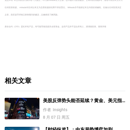
免责声明: 本文内容仅代表作者个人观点，不代表mitrade官方立场，也不能作为投资建议。文章内容仅做参考，读者不应以本文作为
任何投资依据。 mitrade对任何以本文为交易依据的结果不承担责任。 Mitrade亦不能保证本文内容的准确性。在做出任何投资决定
之前，您应该寻求独立财务顾问的建议，以确保您了解风险。
差价合约（CFD）是杠杆性产品，有可能导致您损失全部资金。这些产品并不适合所有人，请谨慎投资。
查阅详情
相关文章
美股反弹势头能否延续？黄金、美元指
数、费半指数、纳指100技术分析
作者
Insights
8 月 07 日 周五
【财经纵览】：中东局势博弈加剧、