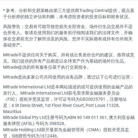
*
参考、分析和交易策略由第三方提供商Trading Central提供，观点基
于分析师的独立评估和判断，未考虑投资者的投资目标和财务状况。
风险警告：交易有可能导致您损失全部资金。场外衍生品交易并不适
合所有人。敬请在使用我们的服务前仔细阅读我们的法律文件，并确
保在交易前充分了解所涉及的风险。您并不实际拥有或持有任何相关
基础资产。
Mitrade不提供任何关于购买、持有或出售差价合约的建议、推荐或意
见。我们提供的所有产品都是以全球资产作为基础的场外衍生品。
Mitrade提供的所有服务仅基于执行交易指令。
Mitrade是由多家公司共同使用的业务品牌，透过以下公司进行运营：
Mitrade International Ltd是本网站描述的或可提供使用的金融产品的
发行人。Mitrade International Ltd获毛里求斯金融服务委员会
（FSC）授权并受其监管，许可证号码为GB20025791，注册地址
是：6 St Denis Street, 1st Floor River Court, Port Louis 11328,
Mauritius
Mitrade Global Pty Ltd注册号码为ABN 90 149 011 361, 澳大利亚金融
服务牌照 (AFSL) 号码为 398528。
Mitrade Holding Ltd获开曼群岛金融管理局（CIMA）授权并受其监
管，SIB牌照号码为1612446。