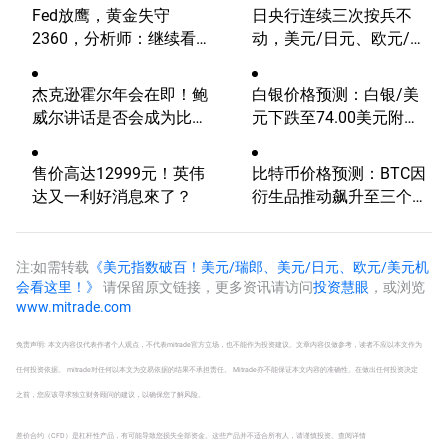
Fed放鹰，黄金失守
日央行连续三次按兵不
2360，分析师：继续看
动，美元/日元、欧元/美
涨？
元、费半指数、英伟达技
术分析
杰克逊霍尔年会在即！鲍
白银价格预测：白银/美
威尔讲话是否会成为比特
元下跌至74.00美元附
币的致命一击？
近，空头偏向占据主导
售价高达12999元！英伟
比特币价格预测：BTC因
达又一利好消息來了？
衍生品推动飙升至三个月
高点
注:如需转载
《美元指数破百！美元/瑞郎、美元/日元、欧元/美元机
会看这里！》
请保留原文链接，更多资讯请访问
投资慧眼
，或浏览
www.mitrade.com
免责声明: 本文内容仅代表作者个人观点，不代表mitrade官方立场，也不能作为投资建议。文章内容仅做参考，读者不应以本文作为
任何投资依据。 mitrade对任何以本文为交易依据的结果不承担责任。 Mitrade亦不能保证本文内容的准确性。在做出任何投资决定
之前，您应该寻求独立财务顾问的建议，以确保您了解风险。
差价合约（CFD）是杠杆性产品，有可能导致您损失全部资金。这些产品并不适合所有人，请谨慎投资。
查阅详情