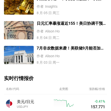
WTI原油、美元指数、纳指100指数技术
作者
Insights
分析
8 月 05 日 周三
日元汇率暴涨逼近155！美日协调干预后
，未来上涨还是下跌？
作者
Alison Ho
8 月 04 日 周二
7月非农数据来袭！美联储9月能否加
息？黄金、美元行情一触即发
作者
Alison Ho
8 月 03 日 周一
实时行情报价
名称/代码
走势图
涨跌幅/价格
美元/日元
-0.41%
157.771
USDJPY