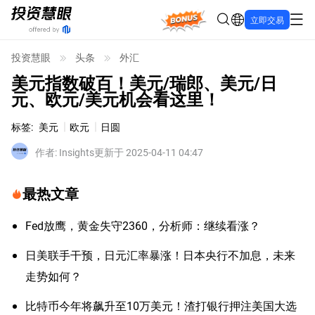
Bonus
立即交易
投资慧眼
头条
外汇
美元指数破百！美元/瑞郎、美元/日
元、欧元/美元机会看这里！
标签
:
美元
欧元
日圆
作者
:
Insights
更新于 2025-04-11 04:47
最热文章
Fed放鹰，黄金失守2360，分析师：继续看涨？
日美联手干预，日元汇率暴涨！日本央行不加息，未来
走势如何？
比特币今年将飙升至10万美元！渣打银行押注美国大选