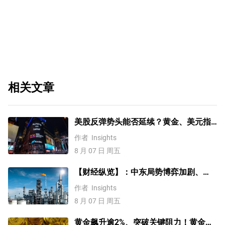
相关文章
美股反弹势头能否延续？黄金、美元指
数、费半指数、纳指100技术分析
作者
Insights
8 月 07 日 周五
【财经纵览】：中东局势博弈加剧、
WTI原油涨超4%，10年期美债收益率、
作者
Insights
美元反弹，道指终结五连涨！
8 月 07 日 周五
黄金飙升逾2%、突破关键阻力！黄金、