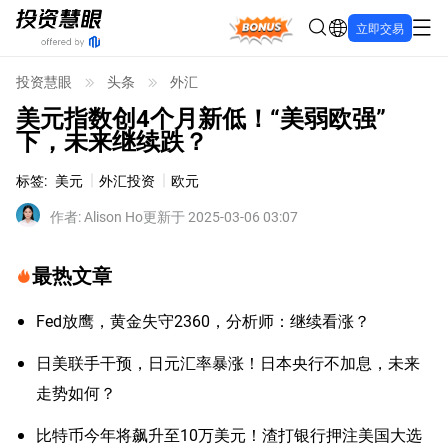
Bonus
立即交易
投资慧眼
头条
外汇
美元指数创4个月新低！“美弱欧强”
下，未来继续跌？
标签
:
美元
外汇投资
欧元
作者
:
Alison Ho
更新于 2025-03-06 03:07
最热文章
Fed放鹰，黄金失守2360，分析师：继续看涨？
日美联手干预，日元汇率暴涨！日本央行不加息，未来
走势如何？
比特币今年将飙升至10万美元！渣打银行押注美国大选