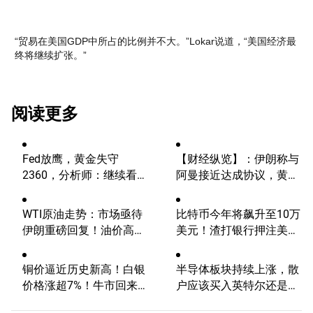
“贸易在美国GDP中所占的比例并不大。”Lokar说道，“美国经济最
终将继续扩张。”
阅读更多
Fed放鹰，黄金失守
【财经纵览】：伊朗称与
2360，分析师：继续看
阿曼接近达成协议，黄金
涨？
涨超200美元、WTI原油
三连跌，道指续创历史新
WTI原油走势：市场亟待
比特币今年将飙升至10万
高！
伊朗重磅回复！油价高波
美元！渣打银行押注美国
动性有望延续
大选行情！
铜价逼近历史新高！白银
半导体板块持续上涨，散
价格涨超7%！牛市回来
户应该买入英特尔还是
了？
AMD？