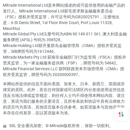
Mitrade International Ltd是本网站描述的或可提供使用的金融产品的
发行人。Mitrade International Ltd获毛里求斯金融服务委员会
（FSC）授权并受其监管，许可证号码为GB20025791，注册地址
是：6 St Denis Street, 1st Floor River Court, Port Louis 11328,
Mauritius
Mitrade Global Pty Ltd注册号码为ABN 90 149 011 361, 澳大利亚金融
服务牌照 (AFSL) 号码为 398528。
Mitrade Holding Ltd获开曼群岛金融管理局（CIMA）授权并受其监
管，SIB牌照号码为1612446。
Mitrade Markets Pty Ltd 获南非金融部门行为监管局（FSCA）授权并
受其监管，为一家金融服务提供商（FSP），牌照号码为 54842。
Mitrade Financial Services LLC 获阿联酋资本市场管理局（CMA）授
权并受其监管，牌照号码为 20200000397。
本网站所提供的信息不面向美国、加拿大、日本、新西兰、英国或菲
律宾的居民。此外，若在任何国家或司法辖区内分发或使用这些信息
违反当地法律或监管规定，则任何人士均不得使用本网站内容。请注
意，英语为我们服务的主要语言，且所有条款和协议中具有法律效力
的语言均为英语。其他语言版本仅供参考。如英语版本与其他语言版
本存在任何差异，应以英语版本为准。
SSL 安全通讯加密。© Mitrade版权所有， 保留一切权利。