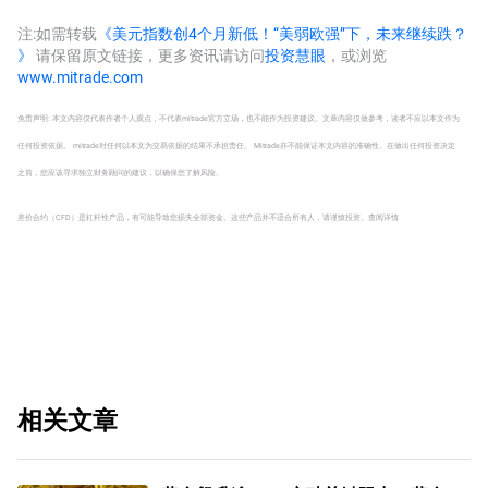
注:如需转载
《美元指数创4个月新低！“美弱欧强”下，未来继续跌？
》
请保留原文链接，更多资讯请访问
投资慧眼
，或浏览
www.mitrade.com
免责声明: 本文内容仅代表作者个人观点，不代表mitrade官方立场，也不能作为投资建议。文章内容仅做参考，读者不应以本文作为
任何投资依据。 mitrade对任何以本文为交易依据的结果不承担责任。 Mitrade亦不能保证本文内容的准确性。在做出任何投资决定
之前，您应该寻求独立财务顾问的建议，以确保您了解风险。
差价合约（CFD）是杠杆性产品，有可能导致您损失全部资金。这些产品并不适合所有人，请谨慎投资。
查阅详情
相关文章