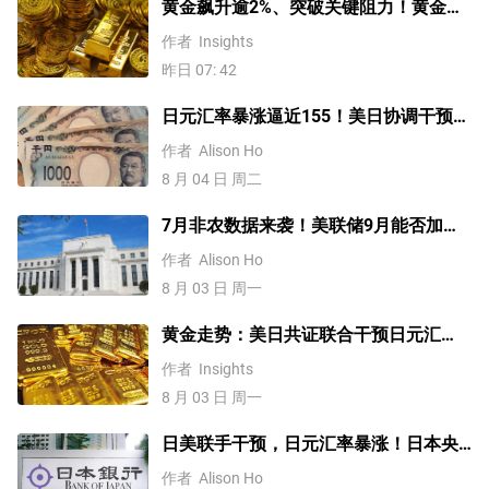
黄金飙升逾2%、突破关键阻力！黄金、
WTI原油、美元指数、纳指100指数技术
作者
Insights
分析
昨日 07: 42
日元汇率暴涨逼近155！美日协调干预后
，未来上涨还是下跌？
作者
Alison Ho
8 月 04 日 周二
7月非农数据来袭！美联储9月能否加
息？黄金、美元行情一触即发
作者
Alison Ho
8 月 03 日 周一
黄金走势：美日共证联合干预日元汇
率、美元失守100！金价缘何难涨？
作者
Insights
8 月 03 日 周一
日美联手干预，日元汇率暴涨！日本央
行不加息，未来走势如何？
作者
Alison Ho