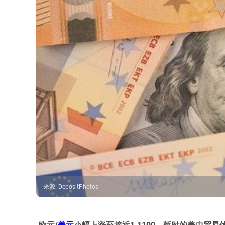
来源
:
DepositPhotos
欧元/
美元
小幅上涨至接近1.1100，暂时的美中贸