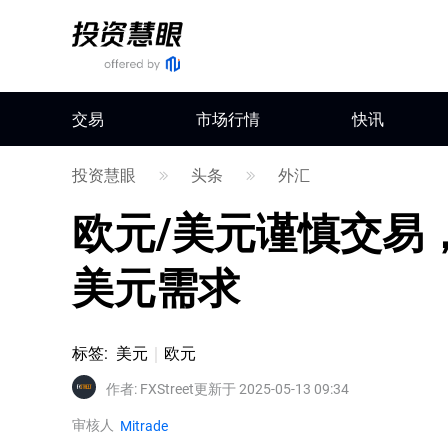
交易
市场行情
快讯
投资慧眼
头条
外汇
欧元/美元谨慎交易
美元需求
标签
:
美元
欧元
作者
:
FXStreet
更新于 2025-05-13 09:34
审核人
Mitrade