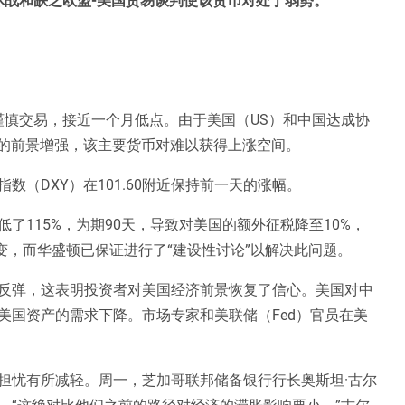
近谨慎交易，接近一个月低点。由于美国（US）和中国达成协
）的前景增强，该主要货币对难以获得上涨空间。
（DXY）在101.60附近保持前一天的涨幅。
了115%，为期90天，导致对美国的额外征税降至10%，
不变，而华盛顿已保证进行了“建设性讨论”以解决此问题。
反弹，这表明投资者对美国经济前景恢复了信心。美国对中
美国资产的需求下降。市场专家和美联储（Fed）官员在美
担忧有所减轻。周一，芝加哥联邦储备银行行长奥斯坦·古尔
。“这绝对比他们之前的路径对经济的滞胀影响要小，”古尔