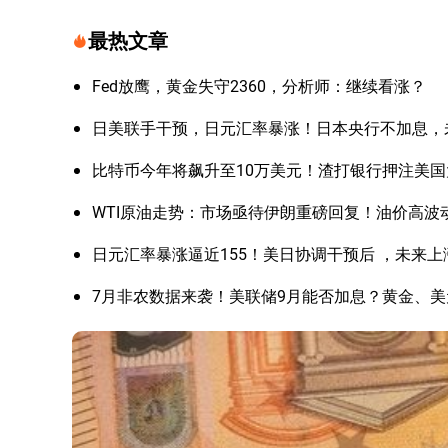
最热文章
Fed放鹰，黄金失守2360，分析师：继续看涨？
日美联手干预，日元汇率暴涨！日本央行不加息，
比特币今年将飙升至10万美元！渣打银行押注美
WTI原油走势：市场亟待伊朗重磅回复！油价高波
日元汇率暴涨逼近155！美日协调干预后 ，未来
7月非农数据来袭！美联储9月能否加息？黄金、