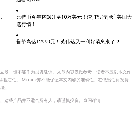
币
比特币今年将飙升至10万美元！渣打银行押注美国大
选行情！
售价高达12999元！英伟达又一利好消息來了？
e官方立场，也不能作为投资建议。文章内容仅做参考，读者不应以本文作
承担责任。 Mitrade亦不能保证本文内容的准确性。在做出任何投资
风险。
金。这些产品并不适合所有人，请谨慎投资。
查阅详情