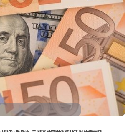
易休战和缺乏欧盟-美国贸易谈判使该货币对处于弱势。