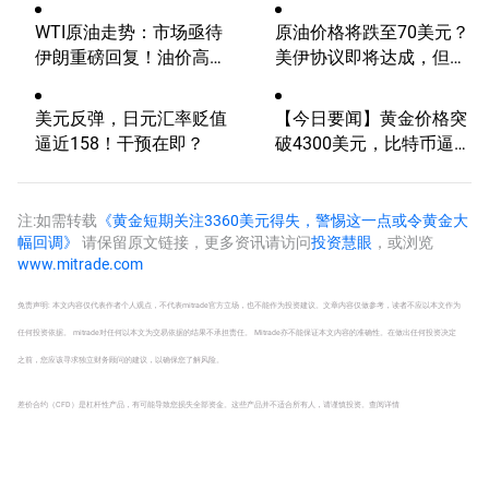
率、美元反弹，道指终结
WTI原油走势：市场亟待
原油价格将跌至70美元？
五连涨！
伊朗重磅回复！油价高波
美伊协议即将达成，但小
动性有望延续
心冲突再起
美元反弹，日元汇率贬值
【今日要闻】黄金价格突
逼近158！干预在即？
破4300美元，比特币逼近
6.5万，关注伊朗谈判
注:如需转载
《黄金短期关注3360美元得失，警惕这一点或令黄金大
幅回调》
请保留原文链接，更多资讯请访问
投资慧眼
，或浏览
www.mitrade.com
免责声明: 本文内容仅代表作者个人观点，不代表mitrade官方立场，也不能作为投资建议。文章内容仅做参考，读者不应以本文作为
任何投资依据。 mitrade对任何以本文为交易依据的结果不承担责任。 Mitrade亦不能保证本文内容的准确性。在做出任何投资决定
之前，您应该寻求独立财务顾问的建议，以确保您了解风险。
差价合约（CFD）是杠杆性产品，有可能导致您损失全部资金。这些产品并不适合所有人，请谨慎投资。
查阅详情