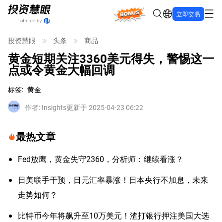
Bonus
立即交易
投资慧眼
头条
商品
黄金短期关注3360美元得失，警惕这一
点或令黄金大幅回调
标签
:
黄金
作者
:
Insights
更新于 2025-04-23 06:22
最热文章
Fed放鹰，黄金失守2360，分析师：继续看涨？
日美联手干预，日元汇率暴涨！日本央行不加息，未来
走势如何？
比特币今年将飙升至10万美元！渣打银行押注美国大选