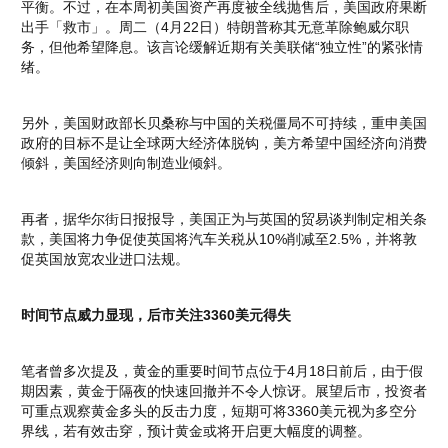
平衡。不过，在本周初美国资产再度被全线抛售后，美国政府果断
出手「救市」。周二（4月22日）特朗普称其无意革除鲍威尔职
务，但他希望降息。该言论缓解近期有关美联储“独立性”的紧张情
绪。
另外，美国财政部长贝桑称与中国的关税僵局不可持续，重申美国
政府的目标不是让全球两大经济体脱钩，美方希望中国经济向消费
倾斜，美国经济则向制造业倾斜。
再者，据华尔街日报报导，美国正为与英国的贸易谈判制定相关条
款，美国将力争促使英国将汽车关税从10%削减至2.5%，并将敦
促英国放宽农业进口法规。
时间节点威力显现，后市关注3360美元得失
笔者曾多次提及，黄金的重要时间节点位于4月18日前后，由于假
期因素，黄金于隔夜的快速回撤并不令人惊讶。展望后市，投资者
可重点观察黄金多头的反击力度，短期可将3360美元视为多空分
界线，若有效击穿，预计黄金或将开启更大幅度的调整。