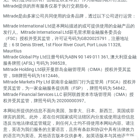
Mitrade提供的所有服务仅基于执行交易指令。
Mitrade是由多家公司共同使用的业务品牌，透过以下公司进行运营：
Mitrade International Ltd是本网站描述的或可提供使用的金融产品的
发行人。Mitrade International Ltd获毛里求斯金融服务委员会
（FSC）授权并受其监管，许可证号码为GB20025791，注册地址
是：6 St Denis Street, 1st Floor River Court, Port Louis 11328,
Mauritius
Mitrade Global Pty Ltd注册号码为ABN 90 149 011 361, 澳大利亚金融
服务牌照 (AFSL) 号码为 398528。
Mitrade Holding Ltd获开曼群岛金融管理局（CIMA）授权并受其监
管，SIB牌照号码为1612446。
Mitrade Markets Pty Ltd 获南非金融部门行为监管局（FSCA）授权并
受其监管，为一家金融服务提供商（FSP），牌照号码为 54842。
Mitrade Financial Services LLC 获阿联酋资本市场管理局（CMA）授
权并受其监管，牌照号码为 20200000397。
本网站所提供的信息不面向美国、加拿大、日本、新西兰、英国或菲
律宾的居民。此外，若在任何国家或司法辖区内分发或使用这些信息
违反当地法律或监管规定，则任何人士均不得使用本网站内容。请注
意，英语为我们服务的主要语言，且所有条款和协议中具有法律效力
的语言均为英语。其他语言版本仅供参考。如英语版本与其他语言版