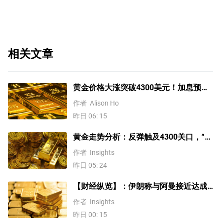
相关文章
黄金价格大涨突破4300美元！加息预期
降温叠加央行购金，未来继续涨？
作者
Alison Ho
昨日 06: 15
黄金走势分析：反弹触及4300关口，“双
底”确立剑指这一目标！
作者
Insights
昨日 05: 24
【财经纵览】：伊朗称与阿曼接近达成
协议，黄金涨超200美元、WTI原油三连
作者
Insights
跌，道指续创历史新高！
昨日 00: 15