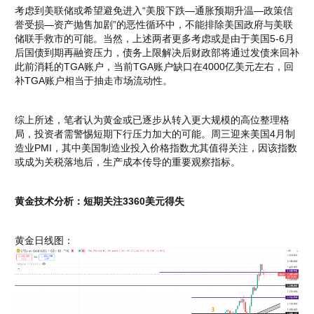
考虑到美联储或希望避免进入“美股下跌—通胀预期升温—政策信
誉受损—资产抛售加剧”的恶性循环中，不能排除美国政府与美联
储联手救市的可能。当然，上述两者更多考虑或是由于美国5-6月
后国债到期再融资压力，债务上限解决后财政部将通过发债来回补
此前消耗的TGA账户，当前TGA账户缺口在4000亿美元左右，回
补TGA账户相当于抽走市场流动性。
综上所述，笔者认为黄金或已逐步从转入更大规模的高位整理格
局，投资者需警惕短期下行压力加大的可能。周三迎来美国4月制
造业PMI，其中美国制造业投入价格指数尤其值得关注，因该指数
或成为关税落地后，生产成本传导的重要观察指标。
黄金技术分析：短期关注3360美元得失
黄金日线图：