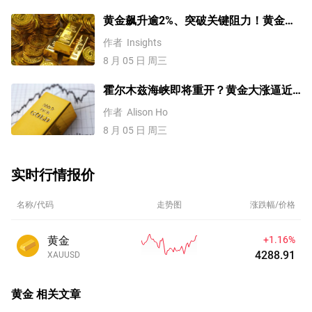
黄金飙升逾2%、突破关键阻力！黄金、
WTI原油、美元指数、纳指100指数技术
作者
Insights
分析
8 月 05 日 周三
霍尔木兹海峡即将重开？黄金大涨逼近
4200美元！原油价格3连跌
作者
Alison Ho
8 月 05 日 周三
实时行情报价
名称/代码
走势图
涨跌幅/价格
黄金
+1.16%
4288.91
XAUUSD
黄金
相关文章