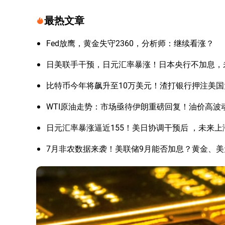
最热文章
Fed放鹰，黄金失守2360，分析师：继续看涨？
日美联手干预，日元汇率暴涨！日本央行不加息，
比特币今年将飙升至10万美元！渣打银行押注美
WTI原油走势：市场亟待伊朗重磅回复！油价高波
日元汇率暴涨逼近155！美日协调干预后 ，未来
7月非农数据来袭！美联储9月能否加息？黄金、