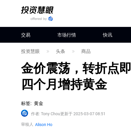
交易
市场行情
快讯
投资慧眼
头条
商品
金价震荡，转折点
四个月增持黄金
标签
:
黄金
作者
:
Tony Chou
更新于 2025-03-07 08:51
审核人
Alison Ho