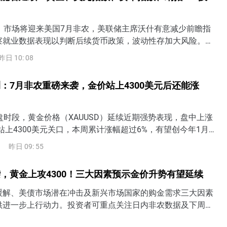
日）市场将迎来美国7月非农，美联储主席沃什有意减少前瞻指
察就业数据表现以判断后续货币政策，波动性存加大风险。若
疲软，美联储9月加息可能性将下降，但若就业、薪资显著强于
昨日 10: 08
或将提高9月加息概率，还可能定价美联储行动过晚（too
险。需警惕美债收益率上升将令美股面临抛售风险。
：7月非农重磅来袭，金价站上4300美元后还能涨
盘时段，黄金价格（XAUUSD）延续近期强势表现，盘中上涨
站上4300美元关口，本周累计涨幅超过6%，有望创今年1月
涨幅。随着美国7月非农就业数据即将公布，市场正在重新评
昨日 09: 55
是否仍有必要加息，黄金也进入近期重要的方向选择阶段。7月
美联储加息预期成为金价关键美国将于美东时间8月7日8:30
，黄金上攻4300！三大因素预示金价升势有望延续
就业报告。从
缓解、美债市场潜在冲击及新兴市场国家的购金需求三大因素
供进一步上行动力。投资者可重点关注日内非农数据及下周的
出炉，若美联储9月加息预期进一步降温，金价短期有望一举收