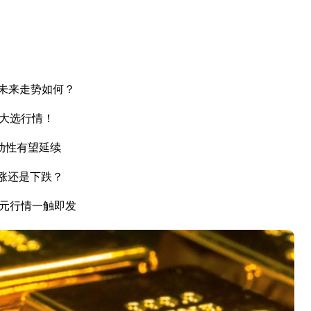
未来走势如何？
国大选行情！
动性有望延续
上涨还是下跌？
美元行情一触即发