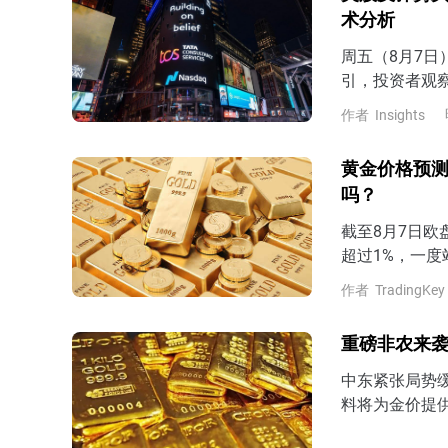
术分析
周五（8月7
引，投资者观
7月非农表现
作者
Insights
预期，那么市场
late）的风
黄金价格预测
吗？
截至8月7日欧
超过1%，一度
以来最大单周
作者
TradingKey
估美联储9月
非农即将公布，
重磅非农来袭
公布7月非农
中东紧张局势
料将为金价提
美国CPI数据