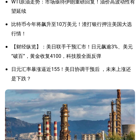
WTI原油走势：市场亟待伊朗重磅回复！油价高波动性有
望延续
比特币今年将飙升至10万美元！渣打银行押注美国大选
行情！
【财经纵览】：美日联手干预汇市！日元飙逾3%、美元
“破百”，黄金收复4100，科技股全面反弹
日元汇率暴涨逼近155！美日协调干预后 ，未来上涨还
是下跌？