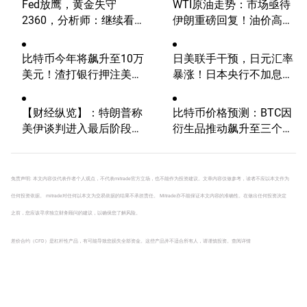
Fed放鹰，黄金失守
WTI原油走势：市场亟待
2360，分析师：继续看
伊朗重磅回复！油价高波
涨？
动性有望延续
比特币今年将飙升至10万
日美联手干预，日元汇率
美元！渣打银行押注美国
暴涨！日本央行不加息，
大选行情！
未来走势如何？
【财经纵览】：特朗普称
比特币价格预测：BTC因
美伊谈判进入最后阶段、
衍生品推动飙升至三个月
WTI原油重挫近5%，欧美
高点
股市全线上涨，英伟达Q1
业绩优于预期！
免责声明: 本文内容仅代表作者个人观点，不代表mitrade官方立场，也不能作为投资建议。文章内容仅做参考，读者不应以本文作为
任何投资依据。 mitrade对任何以本文为交易依据的结果不承担责任。 Mitrade亦不能保证本文内容的准确性。在做出任何投资决定
之前，您应该寻求独立财务顾问的建议，以确保您了解风险。
差价合约（CFD）是杠杆性产品，有可能导致您损失全部资金。这些产品并不适合所有人，请谨慎投资。
查阅详情