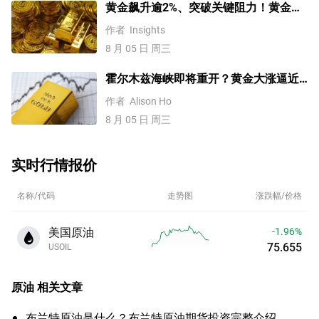
黄金飙升逾2%、突破关键阻力！黄金、
WTI原油、美元指数、纳指100指数技术
作者
Insights
分析
8 月 05 日 周三
霍尔木兹海峡即将重开？黄金大涨逼近
4200美元！原油价格3连跌
作者
Alison Ho
8 月 05 日 周三
实时行情报价
名称/代码
走势图
涨跌幅/价格
美国原油
-1.96%
75.655
USOIL
原油
相关文章
布兰特原油是什么？布兰特原油期货投资完整介绍