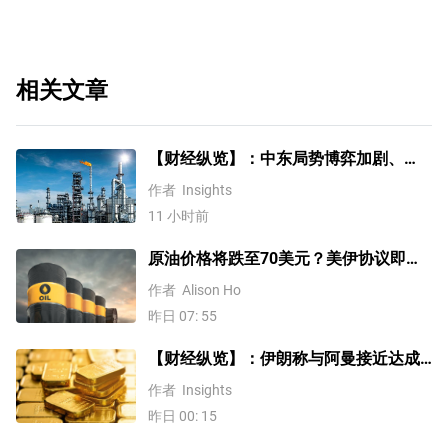
相关文章
【财经纵览】：中东局势博弈加剧、
WTI原油涨超4%，10年期美债收益率、
作者
Insights
美元反弹，道指终结五连涨！
11 小时前
原油价格将跌至70美元？美伊协议即将
达成，但小心冲突再起
作者
Alison Ho
昨日 07: 55
【财经纵览】：伊朗称与阿曼接近达成
协议，黄金涨超200美元、WTI原油三连
作者
Insights
跌，道指续创历史新高！
昨日 00: 15