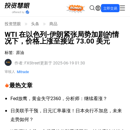
Bonus
立即交易
投资慧眼
头条
商品
WTI 在以色列-伊朗紧张局势加剧的情
况下，价格上涨至接近 73.00 美元
标签
:
原油
作者
:
FXStreet
更新于 2025-06-19 01:30
审核人
Mitrade
最热文章
Fed放鹰，黄金失守2360，分析师：继续看涨？
日美联手干预，日元汇率暴涨！日本央行不加息，未来
走势如何？