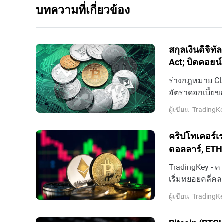
บทความที่เกี่ยวข้อง
สกุลเงินดิจิท
Act; บิตคอยน์
ร่างกฎหมาย CLA
อัตราดอกเบี้ยข
พร้อมเพรียงกัน
ผู้เขียน
TradingK
คริปโทเคอร์เร
ดอลลาร์, ETH 
TradingKey - 
เริ่มทยอยคลี่คล
คอยน์และอีเธอ
ผู้เขียน
TradingK