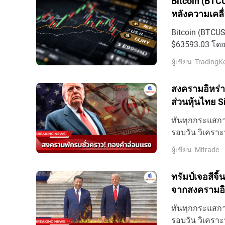
Bitcoin (BTCU
หลังความเคลื
Bitcoin (BTCUSD
$63593.03 โดยม
แรงผลักดันให้ร
ผู้เขียน
TradingK
สงครามอิหร่า
ส่วนหุ้นไทย 
ทันทุกกระแสการ
รอบวัน วิเคราะ
ล่าสุดที่นี่
ผู้เขียน
Mitrade
ทรัมป์เจอสีจิ้
จากสงครามอิ
ทันทุกกระแสการ
รอบวัน วิเคราะ