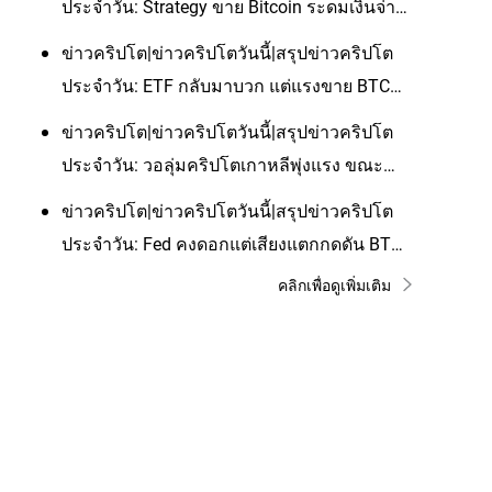
ประจำวัน: Strategy ขาย Bitcoin ระดมเงินจ่าย
ปันผล ขณะที่ Avalanche ขยาย use case และ
ข่าวคริปโต|ข่าวคริปโตวันนี้|สรุปข่าวคริปโต
Boltz หยุด swap รับมือ AI hack
ประจำวัน: ETF กลับมาบวก แต่แรงขาย BTC
ของ Trump Media และโจทย์เงินทุน Strategy
ข่าวคริปโต|ข่าวคริปโตวันนี้|สรุปข่าวคริปโต
ยังทำให้ตลาดวางใจไม่ได้
ประจำวัน: วอลุ่มคริปโตเกาหลีพุ่งแรง ขณะ
Strategy เจอแผล BTC และ Samsung-
ข่าวคริปโต|ข่าวคริปโตวันนี้|สรุปข่าวคริปโต
Tokenized Gold ดันธีมใช้งานจริง
ประจำวัน: Fed คงดอกแต่เสียงแตกกดดัน BTC
ขณะตลาดคริปโตเริ่มคัดผู้เล่นจริงผ่าน
คลิกเพื่อดูเพิ่มเติม
consolidation, tokenized assets และ AI
payments