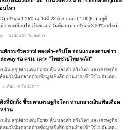
SD) ผันผวนอย่างมากในวันที่ 23 มิ.ย.: ปัจจัยสำคัญเบื้อง
่อนไหว
) ปรับลง 1.26% ณ วันที่ 23 มิ.ย. เวลา 01:00(ET) อยู่ที่
ีการเคลื่อนไหวในช่วง 7 วันที่ผ่านมา ปรับลง 3.39%อะไรเป็น
าคาหุ้น Bitcoin (BTCUSD) ปรับตัว ลง ในวันนี้?
6 เดือน 23 วัน อังคาร
ey
นพักรบชั่วคราว! ทองคำ-คริปโต อ่อนแรงลงตามข่าว
Sideway รอ ครม. เคาะ “ไทยช่วยไทย พลัส”
เงิน สรุปข่าวเด่น Forex หุ้น ทองคำ คริปโตฯ และเศรษฐกิจ
ห์แนวโน้มตลาดด้วยข้อมูลเชิงลึก อ่านง่าย เข้าใจไว อัปเดต
5 เดือน 19 วัน อังคาร
นผิงที่ปักกิ่ง ชี้ชะตาเศรษฐกิจโลก ท่ามกลางเงินเฟ้อเดือด
หร่าน
เงิน สรุปข่าวเด่น Forex หุ้น ทองคำ คริปโตฯ และเศรษฐกิจ
ห์แนวโน้มตลาดด้วยข้อมูลเชิงลึก อ่านง่าย เข้าใจไว อัปเดต