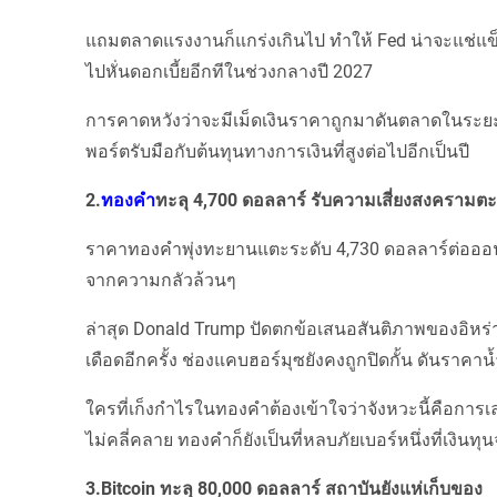
แถมตลาดแรงงานก็แกร่งเกินไป ทำให้ Fed น่าจะแช่แข็
ไปหั่นดอกเบี้ยอีกทีในช่วงกลางปี 2027
การคาดหวังว่าจะมีเม็ดเงินราคาถูกมาดันตลาดในระยะสั้
พอร์ตรับมือกับต้นทุนทางการเงินที่สูงต่อไปอีกเป็นปี
2.
ทองคำ
ทะลุ 4,700 ดอลลาร์ รับความเสี่ยงสงคราม
ราคาทองคำพุ่งทะยานแตะระดับ 4,730 ดอลลาร์ต่อออนซ์ไ
จากความกลัวล้วนๆ
ล่าสุด Donald Trump ปัดตกข้อเสนอสันติภาพของอิห
เดือดอีกครั้ง ช่องแคบฮอร์มุซยังคงถูกปิดกั้น ดันราคาน
ใครที่เก็งกำไรในทองคำต้องเข้าใจว่าจังหวะนี้คือกา
ไม่คลี่คลาย ทองคำก็ยังเป็นที่หลบภัยเบอร์หนึ่งที่เงินท
3.Bitcoin ทะลุ 80,000 ดอลลาร์ สถาบันยังแห่เก็บของ