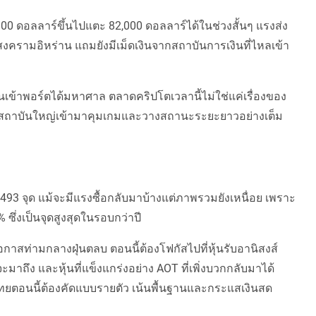
0,800 ดอลลาร์ขึ้นไปแตะ 82,000 ดอลลาร์ได้ในช่วงสั้นๆ แรงส่ง
กสงครามอิหร่าน แถมยังมีเม็ดเงินจากสถาบันการเงินที่ไหลเข้า
ดเงินเข้าพอร์ตได้มหาศาล ตลาดคริปโตเวลานี้ไม่ใช่แค่เรื่องของ
่ที่สถาบันใหญ่เข้ามาคุมเกมและวางสถานะระยะยาวอย่างเต็ม
,493 จุด แม้จะมีแรงซื้อกลับมาบ้างแต่ภาพรวมยังเหนื่อย เพราะ
ซึ่งเป็นจุดสูงสุดในรอบกว่าปี
าสท่ามกลางฝุ่นตลบ ตอนนี้ต้องโฟกัสไปที่หุ้นรับอานิสงส์
มาถึง และหุ้นที่แข็งแกร่งอย่าง AOT ที่เพิ่งบวกกลับมาได้
ไทยตอนนี้ต้องคัดแบบรายตัว เน้นพื้นฐานและกระแสเงินสด