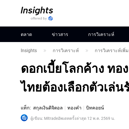
ตลาด
ข่าวสาร
การวิเคราะห์
Insights
การวิเคราะห์
การวิเคราะห์เพิ่ม
ดอกเบี้ยโลกค้าง ทองคำ
ไทยต้องเลือกตัวเล่นรั
แท็ก
:
สกุลเงินดิจิตอล
ทองคำ
บิทคอยน์
ผู้เขียน
:
Mitrade
อัพเดทครั้งล่าสุด 12 พ.ค. 2569 น.