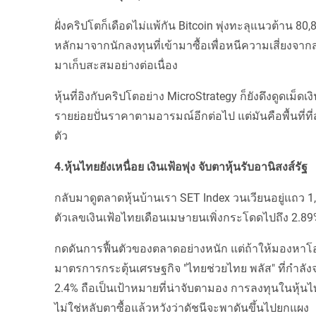
ฝั่งคริปโตก็เดือดไม่แพ้กัน Bitcoin พุ่งทะลุแนวต้าน 8
หลักมาจากนักลงทุนที่เข้ามาซื้อเพื่อหนีความเสี่ยงจา
มาเก็บสะสมอย่างต่อเนื่อง
หุ้นที่อิงกับคริปโตอย่าง MicroStrategy ก็ยังดึงดูดเม็
รายย่อยปั่นราคาตามอารมณ์อีกต่อไป แต่มันคือพื้นที
ตัว
4.หุ้นไทยยังเหนื่อย เงินเฟ้อพุ่ง จับตาหุ้นรับอานิสงส์รัฐ
กลับมาดูตลาดหุ้นบ้านเรา SET Index วนเวียนอยู่แถว 1
ตัวเลขเงินเฟ้อไทยเดือนเมษายนเพิ่งกระโดดไปถึง 2.89% 
กดดันการฟื้นตัวของตลาดอย่างหนัก แต่ถ้าให้มองหาโอก
มาตรการกระตุ้นเศรษฐกิจ "ไทยช่วยไทย พลัส" ที่กำลังจะ
2.4% ถือเป็นเป้าหมายที่น่าจับตามอง การลงทุนในหุ้น
ไม่ใช่หลับตาซื้อแล้วหวังว่าดัชนีจะพาดันขึ้นไปยกแผง