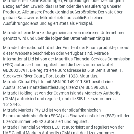
Mitrade erteilt keine Beratungen, Empfehlungen oder Meinungen in
Bezug auf den Erwerb, das Halten oder die Veräußerung unserer
Produkte. Alle unsere Produkte sind außerbörsliche Derivate über
globale Basiswerte. Mitrade bietet ausschließlich einen
Ausführungsdienst und agiert stets als Prinzipal.
Mitrade ist eine Marke, die gemeinsam von mehreren Unternehmen
genutzt wird und über die folgenden Unternehmen tätig ist:
Mitrade International Ltd ist der Emittent der Finanzprodukte, die auf
dieser Webseite beschrieben oder verfügbar sind. Mitrade
International Ltd ist von der Mauritius Financial Services Commission
(FSC) autorisiert und reguliert, und die Lizenznummer lautet
GB20025791. Die registrierte Büroadresse ist 6 St Denis Street, 1.
Stockwerk River Court, Port Louis 11328, Mauritius.
Mitrade Global Pty Ltd mit ABN 90 149 011 361 besitzt eine
Australische Finanzdienstleistungslizenz (AFSL 398528).
Mitrade Holding ist von der Cayman Islands Monetary Authority
(CIMA) autorisiert und reguliert, und die SIB-Lizenznummer ist
1612446.
Mitrade Markets Pty Ltd ist von der südafrikanischen
Finanzaufsichtsbehörde (FSCA) als Finanzdienstleister (FSP) mit der
Lizenznummer 54842 autorisiert und reguliert.
Mitrade Financial Services LLC ist autorisiert und reguliert von der
UAE Capital Markets Authority (CMA) mit der Lizenznummer