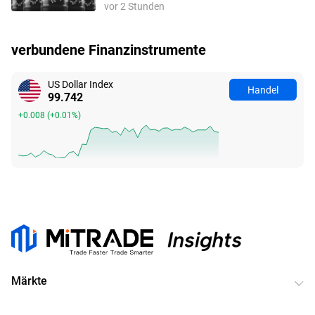
vor 2 Stunden
nahe 78 USD
verbundene Finanzinstrumente
US Dollar Index
Handel
99.742
+0.008
(
+0.01%
)
Märkte