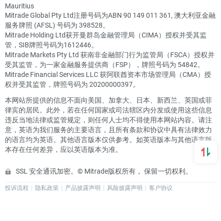
Mauritius
Mitrade Global Pty Ltd注册号码为ABN 90 149 011 361, 澳大利亚金融
服务牌照 (AFSL) 号码为 398528。
Mitrade Holding Ltd获开曼群岛金融管理局（CIMA）授权并受其监
管，SIB牌照号码为1612446。
Mitrade Markets Pty Ltd 获南非金融部门行为监管局（FSCA）授权并
受其监管，为一家金融服务提供商（FSP），牌照号码为 54842。
Mitrade Financial Services LLC 获阿联酋资本市场管理局（CMA）授
权并受其监管，牌照号码为 20200000397。
本网站所提供的信息不面向美国、加拿大、日本、新西兰、英国或菲
律宾的居民。此外，若在任何国家或司法辖区内分发或使用这些信息
违反当地法律或监管规定，则任何人士均不得使用本网站内容。请注
意，英语为我们服务的主要语言，且所有条款和协议中具有法律效力
的语言均为英语。其他语言版本仅供参考。如英语版本与其他语言版
本存在任何差异，应以英语版本为准。
SSL 安全通讯加密。© Mitrade版权所有， 保留一切权利。
投诉流程
隐私政策
产品披露声明
风险披露声明
客户协议