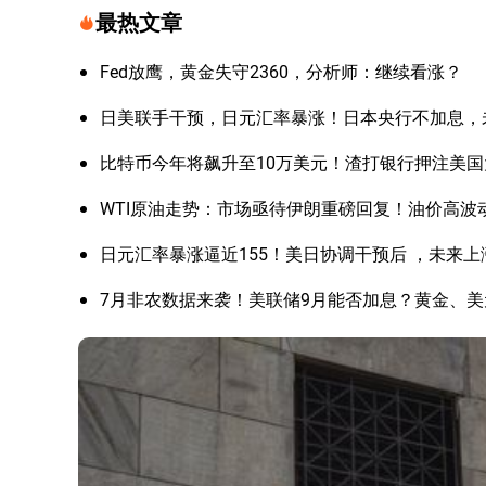
最热文章
Fed放鹰，黄金失守2360，分析师：继续看涨？
日美联手干预，日元汇率暴涨！日本央行不加息，
比特币今年将飙升至10万美元！渣打银行押注美
WTI原油走势：市场亟待伊朗重磅回复！油价高波
日元汇率暴涨逼近155！美日协调干预后 ，未来
7月非农数据来袭！美联储9月能否加息？黄金、