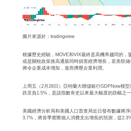
圖片來源於：tradingview
根據歷史經驗，MOVE和VIX最終是高機率趨同的
或是關稅政策推高通脹同時損害經濟增長，若美联储
將令企業成本增加，進而擠壓企業利潤。
上周五（2月28日）亞特蘭大聯儲銀行GDPNow模
跌至負1.5%，是該指數有史以來最大幅度的跌幅之一
美國經濟分析局和美國人口普查局近日發布數據將淨出
3.7%，將首季實際個人消費支出增長的預測，從2.3%