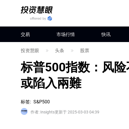
交易
市场行情
快讯
投资慧眼
头条
股票
标普500指数：风
或陷入兩難
标签
:
S&P500
作者
:
Insights
更新于 2025-03-03 04:39