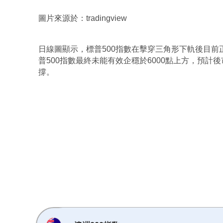
圖片來源於：tradingview
日線圖顯示，標普500指數在擊穿三角形下軌後目前
普500指數最終未能有效企穩於6000點上方，預計後
撐。