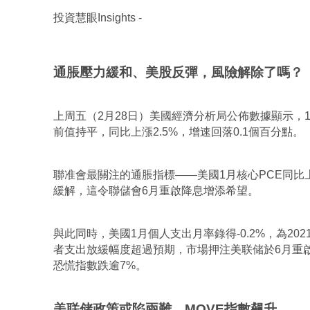
投資慧眼Insights -
通脹壓力緩和、美股反彈，風險解除了嗎？
上周五（2月28日）美國經濟分析局公佈數據顯示，1
前值持平，同比上漲2.5%，增速回落0.1個百分點。
聯准會最關注的通脹指標——美國1月核心PCE同比上
緩解，這令聯儲會6月重啟降息增添希望。
與此同時，美國1月個人支出月率錄得-0.2%，為20
者支出放緩幅度超過預期，市場押注美联储於6月重啟
恐慌指數跌逾7%。
美联储政策或陷兩難，MOVE指數飆升