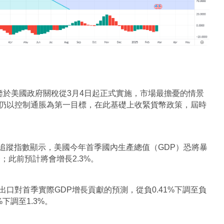
，鑒於美國政府關稅從3月4日起正式實施，市場最擔憂的情景
仍以控制通脹為第一目標，在此基礎上收緊貨幣政策，屆時
型追蹤指數顯示，美國今年首季國內生產總值（GDP）恐將暴
；此前預計將會增長2.3%。
口對首季實際GDP增長貢獻的預測，從負0.41%下調至負
下調至1.3%。