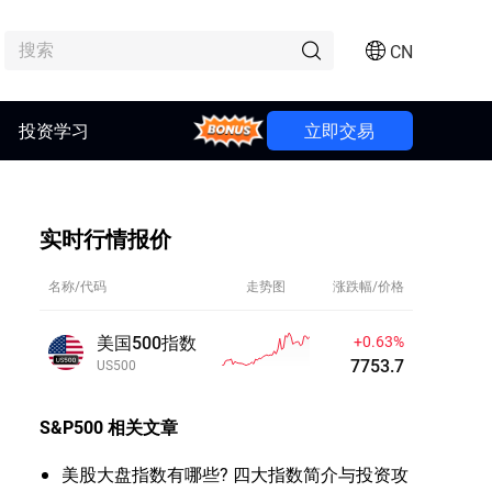
CN
投资学习
Bonus
立即交易
实时行情报价
名称/代码
走势图
涨跌幅/价格
美国500指数
+0.63%
7753.7
US500
S&P500
相关文章
美股大盘指数有哪些? 四大指数简介与投资攻