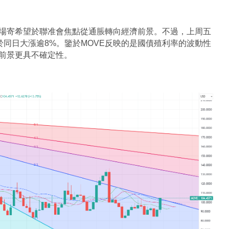
場寄希望於聯准會焦點從通脹轉向經濟前景。不過，上周五
數於同日大漲逾8%。鑒於MOVE反映的是國債殖利率的波動性
前景更具不確定性。