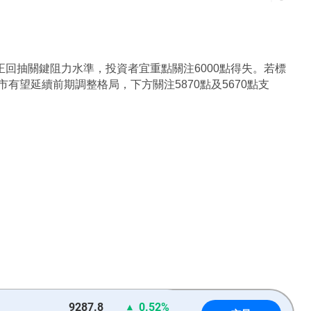
正回抽關鍵阻力水準，投資者宜重點關注6000點得失。若標
市有望延續前期調整格局，下方關注5870點及5670點支
9287.8
0.52%