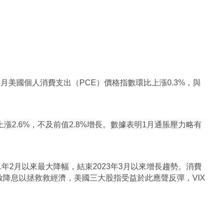
月美國個人消費支出（PCE）價格指數環比上漲0.3%，與
漲2.6%，不及前值2.8%增長。數據表明1月通脹壓力略有
21年2月以來最大降幅，結束2023年3月以來增長趨勢。消費
降息以拯救救經濟，美國三大股指受益於此應聲反彈，VIX