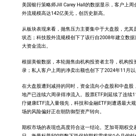
美国银行策略师Jill Carey Hall的数据显示，
外流规模高达142亿美元，创历史新高。
从板块表现来看，抛售压力主要集中于大盘股，尤其是
状态；科技股外流规模创下了该行自2008年建立数据
大资金流出。
根据美银数据，本轮抛售由机构投资者主导，机构投
录；私人客户上周的净卖出额也创下了2024年11月
在大盘股遭到减持的同时，资金流向小盘股和中盘股
地产已连续六周录得净流入。股票ETF则延续了连续
疗健康ETF流入量领先，科技和金融ETF则遭遇最
场的风险偏好正在朝防御型资产转向。
期权市场的表现也高度符合这一结论。芝加哥期权交易所
日，衡量标普500指数下跌保护期权需求的1个月偏