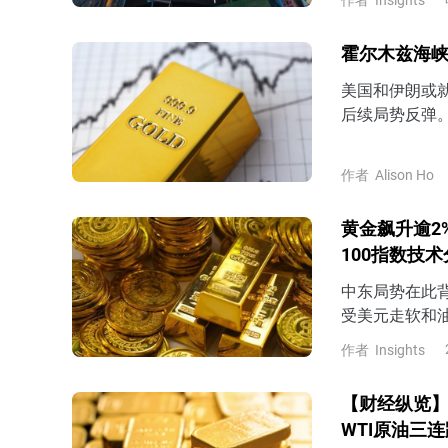
示，可能在周
交部发言人巴加埃
霍尔木兹海峡
行谈判，谈判
美国和伊朗或
后续局势反弹
作者
Alison Ho
黄金飙升逾2
100指数技
中东局势在此
受美元走软和
上涨，并进一步
作者
Insights
【财经纵览】
WTI原油三