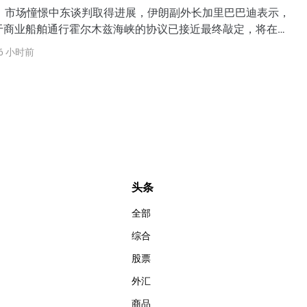
日）市场憧憬中东谈判取得进展，伊朗副外长加里巴巴迪表示，
于商业船舶通行霍尔木兹海峡的协议已接近最终敲定，将在霍
一种不同于过去60年的新通行模式。WTI原油进一步下探至
6 小时前
续创逾三周新低。黄金飙升逾4%，一举突破4200美元至日内高
美元，创六个月以来最大单日涨幅。VIX恐慌指数一度冲高逾
吐全部涨幅，收跌超4%。
头条
全部
综合
股票
外汇
商品