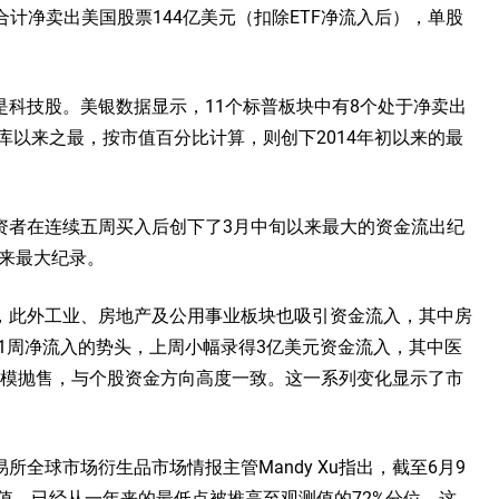
客户上周合计净卖出美国股票144亿美元（扣除ETF净流入后），单股
科技股。美银数据显示，11个标普板块中有8个处于净卖出
库以来之最，按市值百分比计算，则创下2014年初以来的最
资者在连续五周买入后创下了3月中旬以来最大的资金流出纪
以来最大纪录。
，此外工业、房地产及公用事业板块也吸引资金流入，其中房
11周净流入的势头，上周小幅录得3亿美元资金流入，其中医
大规模抛售，与个股资金方向高度一致。这一系列变化显示了市
全球市场衍生品市场情报主管Mandy Xu指出，截至6月9
斜值，已经从一年来的最低点被推高至观测值的72%分位，这