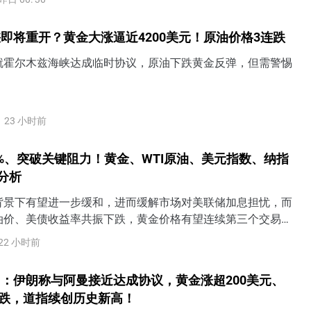
二或周三就恢复荷姆兹海峡通航一事与伊朗达成协议。伊朗外
(Esmaeil Baghaei)表示，伊朗仍在与阿曼就荷姆兹海峡进
即将重开？黄金大涨逼近4200美元！原油价格3连跌
在技术和政治层面取得积极进展。
就霍尔木兹海峡达成临时协议，原油下跌黄金反弹，但需警惕
。
23 小时前
%、突破关键阻力！黄金、WTI原油、美元指数、纳指
术分析
背景下有望进一步缓和，进而缓解市场对美联储加息担忧，而
油价、美债收益率共振下跌，黄金价格有望连续第三个交易日
上攻4200美元上方阻力。
22 小时前
：伊朗称与阿曼接近达成协议，黄金涨超200美元、
连跌，道指续创历史新高！