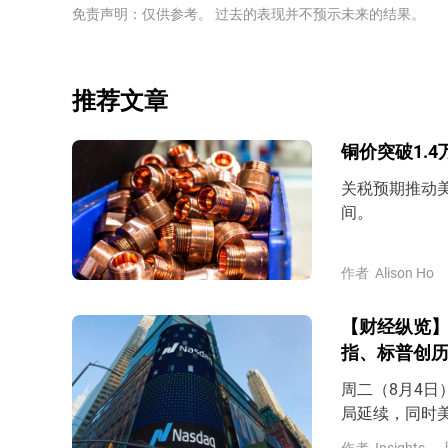
免责声明：仅供参考。 过去的表现并不预示未来的结果。
推荐文章
铜价突破1.
关税预期推动
间。
作者
Alison Ho
【财经纵览】
指、标普创
周二（8月4日
局延续，同时
好呈现继续向好态
作者
Insights