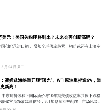
4万美元！美国关税即将到来？未来会再创新高吗？
美国创纪录进口铜， 叠加全球供应趋紧，铜价或还有上涨空
8 月 04 日 周二
：荷姆兹海峡重开现“曙光”、WTI原油重挫逾6%，道
历史新高！
）中东局势缓和下国际油价与10年期美债收益率共振下跌格
美联储官员释放鸽派信号，9月加息预期被削弱，市场风险偏
势。具体而言，美国财政部长贝森特(Scott Bessent)表
昨日 00: 30