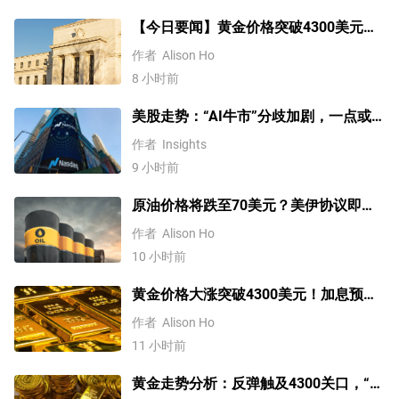
【今日要闻】黄金价格突破4300美元，
比特币逼近6.5万，关注伊朗谈判
作者
Alison Ho
8 小时前
美股走势：“AI牛市”分歧加剧，一点或
预示中期调整难以避免？
作者
Insights
9 小时前
原油价格将跌至70美元？美伊协议即将
达成，但小心冲突再起
作者
Alison Ho
10 小时前
黄金价格大涨突破4300美元！加息预期
降温叠加央行购金，未来继续涨？
作者
Alison Ho
11 小时前
黄金走势分析：反弹触及4300关口，“双