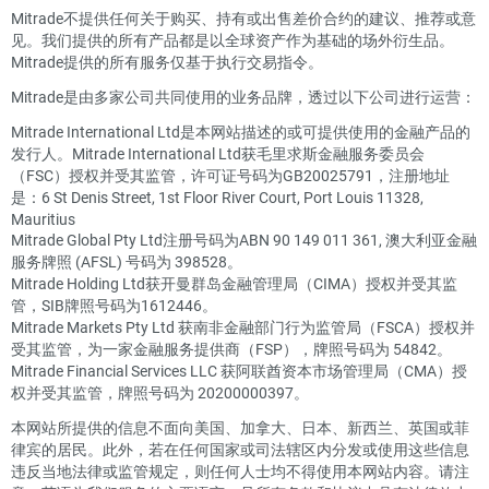
Mitrade不提供任何关于购买、持有或出售差价合约的建议、推荐或意
见。我们提供的所有产品都是以全球资产作为基础的场外衍生品。
Mitrade提供的所有服务仅基于执行交易指令。
Mitrade是由多家公司共同使用的业务品牌，透过以下公司进行运营：
Mitrade International Ltd是本网站描述的或可提供使用的金融产品的
发行人。Mitrade International Ltd获毛里求斯金融服务委员会
（FSC）授权并受其监管，许可证号码为GB20025791，注册地址
是：6 St Denis Street, 1st Floor River Court, Port Louis 11328,
Mauritius
Mitrade Global Pty Ltd注册号码为ABN 90 149 011 361, 澳大利亚金融
服务牌照 (AFSL) 号码为 398528。
Mitrade Holding Ltd获开曼群岛金融管理局（CIMA）授权并受其监
管，SIB牌照号码为1612446。
Mitrade Markets Pty Ltd 获南非金融部门行为监管局（FSCA）授权并
受其监管，为一家金融服务提供商（FSP），牌照号码为 54842。
Mitrade Financial Services LLC 获阿联酋资本市场管理局（CMA）授
权并受其监管，牌照号码为 20200000397。
本网站所提供的信息不面向美国、加拿大、日本、新西兰、英国或菲
律宾的居民。此外，若在任何国家或司法辖区内分发或使用这些信息
违反当地法律或监管规定，则任何人士均不得使用本网站内容。请注