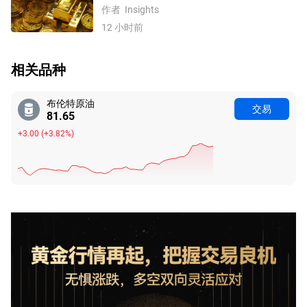
底”确立剑指这一目标！
作者
Insights
12 小时前
相关品种
布伦特原油
交易
81.65
+3.00
(
+3.82%
)