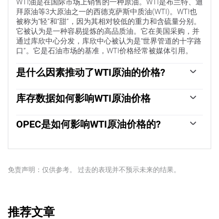
WTI油是在国际市场上销售的一种原油。WTI是布兰特、迪
拜原油等3大原油之一的西德克萨斯中质油(WTI)。WTI也
被称为“轻”和“甜”，因为其相对较低的重力和含硫量分别。
它被认为是一种容易提炼的高品质油。它在美国采购，并
通过库欣中心分发，库欣中心被认为是“世界管道的十字路
口”。它是石油市场的基准，WTI价格经常被媒体引用。
是什么因素推动了WTI原油的价格?
与所有资产一样，供需关系是WTI原油价格的关键驱动因
素。因此，全球增长可以成为需求增长的驱动力，反之亦
库存数据如何影响WTI原油价格
然，导致全球增长疲软。政治不稳定、战争和制裁可能会
美国石油协会(API)和能源信息署(EIA)发布的每周石油库存
扰乱供应并影响价格。主要产油国组成的石油输出国组织
报告影响着WTI原油的价格。库存的变化反映了供需的波
OPEC是如何影响WTI原油价格的?
(OPEC)的决定是油价的另一个关键驱动因素。美元的价值
动。如果数据显示库存下降，则可能表明需求增加，从而
影响WTI原油的价格，因为石油主要以美元交易，因此美
欧佩克(石油输出国组织)是由12个石油生产国组成的组
推高油价。库存增加可以反映供应增加，从而压低价格。
元疲软可以使石油更便宜，反之亦然。
织，每年举行两次会议，共同决定成员国的生产配额。他
空气污染指数的报告每周二发布，环境影响评估报告于周
们的决定经常影响WTI原油价格。当欧佩克决定降低配额
二发布。它们的结果通常是相似的，75%的情况下误差在
时，它可以收紧供应，推高油价。当欧佩克增加产量时，
免责声明：仅供参考。 过去的表现并不预示未来的结果。
1%以内。环境影响评估的数据被认为更可靠，因为它是一
它会产生相反的效果。“OPEC+”指的是一个扩大后的组
个政府机构。
织，新增了10个非OPEC成员国，其中最引人注目的是俄
罗斯。
推荐文章