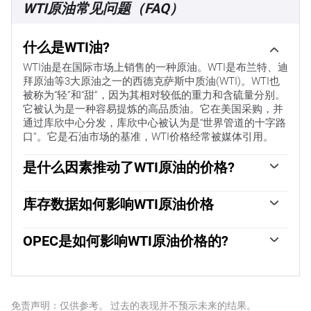
WTI原油常见问题（FAQ）
什么是WTI油?
WTI油是在国际市场上销售的一种原油。WTI是布兰特、迪
拜原油等3大原油之一的西德克萨斯中质油(WTI)。WTI也
被称为“轻”和“甜”，因为其相对较低的重力和含硫量分别。
它被认为是一种容易提炼的高品质油。它在美国采购，并
通过库欣中心分发，库欣中心被认为是“世界管道的十字路
口”。它是石油市场的基准，WTI价格经常被媒体引用。
是什么因素推动了WTI原油的价格?
与所有资产一样，供需关系是WTI原油价格的关键驱动因
素。因此，全球增长可以成为需求增长的驱动力，反之亦
库存数据如何影响WTI原油价格
然，导致全球增长疲软。政治不稳定、战争和制裁可能会
美国石油协会(API)和能源信息署(EIA)发布的每周石油库存
扰乱供应并影响价格。主要产油国组成的石油输出国组织
报告影响着WTI原油的价格。库存的变化反映了供需的波
OPEC是如何影响WTI原油价格的?
(OPEC)的决定是油价的另一个关键驱动因素。美元的价值
动。如果数据显示库存下降，则可能表明需求增加，从而
影响WTI原油的价格，因为石油主要以美元交易，因此美
欧佩克(石油输出国组织)是由12个石油生产国组成的组
推高油价。库存增加可以反映供应增加，从而压低价格。
元疲软可以使石油更便宜，反之亦然。
织，每年举行两次会议，共同决定成员国的生产配额。他
空气污染指数的报告每周二发布，环境影响评估报告于周
们的决定经常影响WTI原油价格。当欧佩克决定降低配额
二发布。它们的结果通常是相似的，75%的情况下误差在
时，它可以收紧供应，推高油价。当欧佩克增加产量时，
免责声明：仅供参考。 过去的表现并不预示未来的结果。
1%以内。环境影响评估的数据被认为更可靠，因为它是一