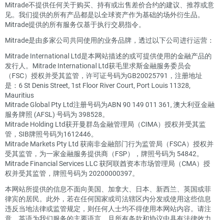
Mitrade不提供任何关于购买、持有或出售差价合约的建议、推荐或意
见。我们提供的所有产品都是以全球资产作为基础的场外衍生品。
Mitrade提供的所有服务仅基于执行交易指令。
Mitrade是由多家公司共同使用的业务品牌，透过以下公司进行运营：
Mitrade International Ltd是本网站描述的或可提供使用的金融产品的
发行人。Mitrade International Ltd获毛里求斯金融服务委员会
（FSC）授权并受其监管，许可证号码为GB20025791，注册地址
是：6 St Denis Street, 1st Floor River Court, Port Louis 11328,
Mauritius
Mitrade Global Pty Ltd注册号码为ABN 90 149 011 361, 澳大利亚金融
服务牌照 (AFSL) 号码为 398528。
Mitrade Holding Ltd获开曼群岛金融管理局（CIMA）授权并受其监
管，SIB牌照号码为1612446。
Mitrade Markets Pty Ltd 获南非金融部门行为监管局（FSCA）授权并
受其监管，为一家金融服务提供商（FSP），牌照号码为 54842。
Mitrade Financial Services LLC 获阿联酋资本市场管理局（CMA）授
权并受其监管，牌照号码为 20200000397。
本网站所提供的信息不面向美国、加拿大、日本、新西兰、英国或菲
律宾的居民。此外，若在任何国家或司法辖区内分发或使用这些信息
违反当地法律或监管规定，则任何人士均不得使用本网站内容。请注
意，英语为我们服务的主要语言，且所有条款和协议中具有法律效力