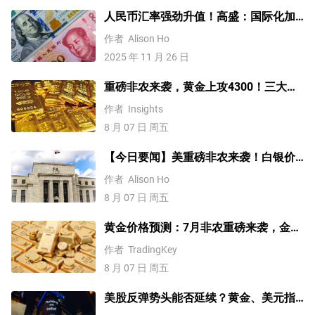
人民币汇率强劲升值！高盛：国际化加
速，2026年人民币兑美元升至6.85
作者
Alison Ho
2025 年 11 月 26 日
重磅非农来袭，黄金上攻4300！三大因
素预示金价升势有望延续
作者
Insights
8 月 07 日 周五
【今日要闻】美重磅非农来袭！白银价
格涨4%，黄金创一个多月新高
作者
Alison Ho
8 月 07 日 周五
黄金价格预测：7月非农重磅来袭，金价
站上4300美元后还能涨吗？
作者
TradingKey
8 月 07 日 周五
美股反弹势头能否延续？黄金、美元指
数、费半指数、纳指100技术分析