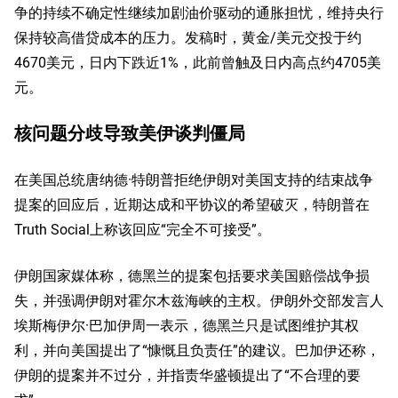
争的持续不确定性继续加剧油价驱动的通胀担忧，维持央行
保持较高借贷成本的压力。发稿时，黄金/美元交投于约
4670美元，日内下跌近1%，此前曾触及日内高点约4705美
元。
核问题分歧导致美伊谈判僵局
在美国总统唐纳德·特朗普拒绝伊朗对美国支持的结束战争
提案的回应后，近期达成和平协议的希望破灭，特朗普在
Truth Social上称该回应“完全不可接受”。
伊朗国家媒体称，德黑兰的提案包括要求美国赔偿战争损
失，并强调伊朗对霍尔木兹海峡的主权。伊朗外交部发言人
埃斯梅伊尔·巴加伊周一表示，德黑兰只是试图维护其权
利，并向美国提出了“慷慨且负责任”的建议。巴加伊还称，
伊朗的提案并不过分，并指责华盛顿提出了“不合理的要