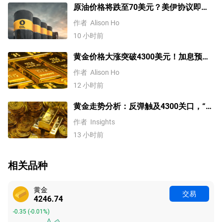
原油价格将跌至70美元？美伊协议即将
达成，但小心冲突再起
作者
Alison Ho
10 小时前
黄金价格大涨突破4300美元！加息预期
降温叠加央行购金，未来继续涨？
作者
Alison Ho
12 小时前
黄金走势分析：反弹触及4300关口，“双
底”确立剑指这一目标！
作者
Insights
13 小时前
相关品种
黄金
交易
4246.74
-0.35
(
-0.01%
)