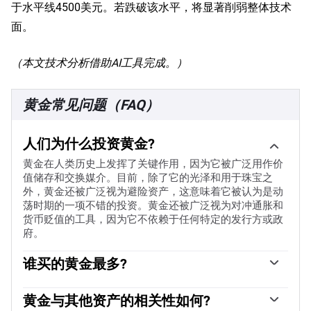
于水平线4500美元。若跌破该水平，将显著削弱整体技术
面。
（本文技术分析借助AI工具完成。）
黄金常见问题（FAQ）
人们为什么投资黄金?
黄金在人类历史上发挥了关键作用，因为它被广泛用作价
值储存和交换媒介。目前，除了它的光泽和用于珠宝之
外，黄金还被广泛视为避险资产，这意味着它被认为是动
荡时期的一项不错的投资。黄金还被广泛视为对冲通胀和
货币贬值的工具，因为它不依赖于任何特定的发行方或政
府。
谁买的黄金最多?
各国央行是最大的黄金持有者。为了在动荡时期支撑本国
货币，各国央行倾向于使储备多样化，并购买黄金，以提
黄金与其他资产的相关性如何?