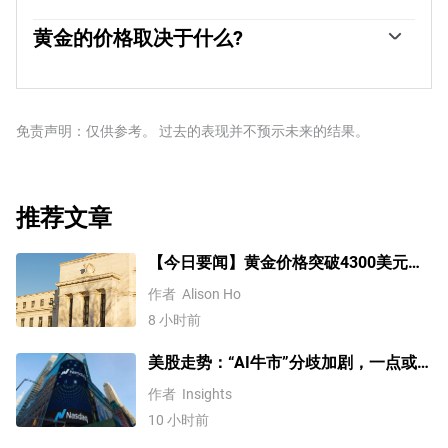
高人们对经济和货币实力的看法。高黄金储备可以成为一
黄金与美元和美国国债呈负相关，两者都是主要的储备资
个国家偿付能力的信任来源。根据世界黄金协会的数据，
产和避险资产。当美元贬值时，黄金往往会上涨，使投资
黄金的价格取决于什么?
各国央行在2022年增加了1136吨黄金储备，价值约700亿
者和央行能够在动荡时期实现资产多元化。黄金与风险资
美元。这是有记录以来最高的年度购买量。中国、印度和
由于各种各样的因素，价格可能会变动。地缘政治不稳定
产也呈负相关。股市的反弹往往会压低金价，而风险较高
土耳其等新兴经济体的央行正在迅速增加黄金储备。
或对深度衰退的担忧可能会迅速推高黄金价格，因其避险
的市场的抛售往往有利于黄金。
地位。作为一种低收益资产，黄金往往会随着利率下降而
上涨，而较高的资金成本通常会拖累黄金。尽管如此，由
免责声明：仅供参考。 过去的表现并不预示未来的结果。
于资产以美元(XAU/USD)定价，大多数走势取决于美元
(USD)的表现。强势美元倾向于控制金价，而弱势美元则
可能推高金价。
推荐文章
【今日要闻】黄金价格突破4300美元，
比特币逼近6.5万，关注伊朗谈判
作者
Alison Ho
8 小时前
美股走势：“AI牛市”分歧加剧，一点或
预示中期调整难以避免？
作者
Insights
10 小时前