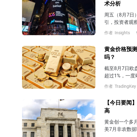
术分析
周五（8月7
引，投资者观
7月非农表现
作者
Insights
预期，那么市场
late）的风
黄金价格预测
吗？
截至8月7日欧
超过1%，一度
以来最大单周
作者
TradingKey
估美联储9月
非农即将公布，
【今日要闻】
公布7月非农
高
黄金创一个多
美7月非农数据