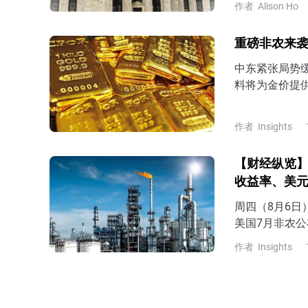
作者
Alison Ho
重磅非农来袭
中东紧张局势
料将为金价提
美国CPI数据
复并企稳430
作者
Insights
【财经纵览】
收益率、美
周四（8月6
美国7月非农公
美元、美债收
作者
Insights
4.67%，美元