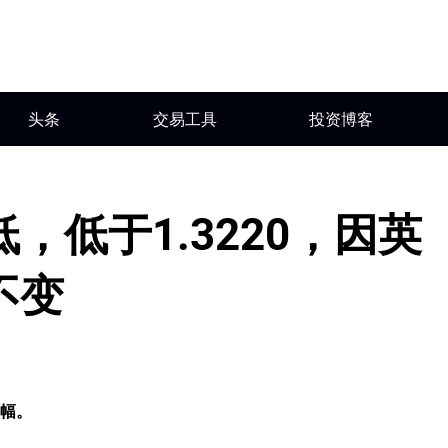
头条
交易工具
投资博客
，低于1.3220，因英
不变
跌幅。
。