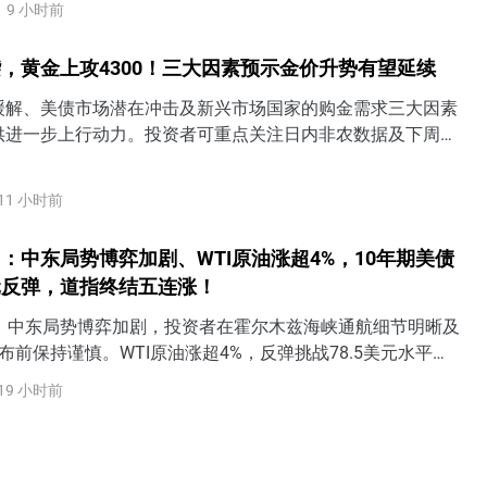
9 小时前
，黄金上攻4300！三大因素预示金价升势有望延续
缓解、美债市场潜在冲击及新兴市场国家的购金需求三大因素
供进一步上行动力。投资者可重点关注日内非农数据及下周的
出炉，若美联储9月加息预期进一步降温，金价短期有望一举收
0关口上方。
11 小时前
：中东局势博弈加剧、WTI原油涨超4%，10年期美债
元反弹，道指终结五连涨！
日）中东局势博弈加剧，投资者在霍尔木兹海峡通航细节明晰及
布前保持谨慎。WTI原油涨超4%，反弹挑战78.5美元水平。
益率齐齐反弹，其中10年期美债收益率上涨6个基点至
19 小时前
反攻100关口。黄金冲高回落受阻4300美元。