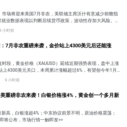
日）市场将迎来美国7月非农，美联储主席沃什有意减少前瞻指
察就业数据表现以判断后续货币政策，波动性存加大风险。若
疲软，美联储9月加息可能性将下降，但若就业、薪资显著强于
9 小时前
或将提高9月加息概率，还可能定价美联储行动过晚（too
险。需警惕美债收益率上升将令美股面临抛售风险。
：7月非农重磅来袭，金价站上4300美元后还能涨
盘时段，黄金价格（XAUUSD）延续近期强势表现，盘中上涨
站上4300美元关口，本周累计涨幅超过6%，有望创今年1月
涨幅。随着美国7月非农就业数据即将公布，市场正在重新评
9 小时前
是否仍有必要加息，黄金也进入近期重要的方向选择阶段。7月
美联储加息预期成为金价关键美国将于美东时间8月7日8:30
美重磅非农来袭！白银价格涨4%，黄金创一个多月新
就业报告。从
月新高，白银涨超4%；中东协议前景不明，原油价格震荡；
即将公布，市场行情一触即发>>