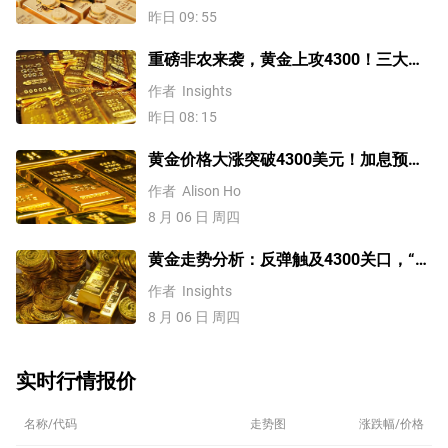
昨日 09: 55
重磅非农来袭，黄金上攻4300！三大因
素预示金价升势有望延续
作者
Insights
昨日 08: 15
黄金价格大涨突破4300美元！加息预期
降温叠加央行购金，未来继续涨？
作者
Alison Ho
8 月 06 日 周四
黄金走势分析：反弹触及4300关口，“双
底”确立剑指这一目标！
作者
Insights
8 月 06 日 周四
实时行情报价
名称/代码
走势图
涨跌幅/价格