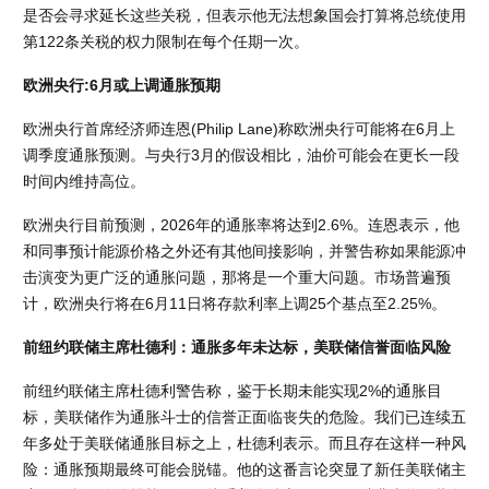
是否会寻求延长这些关税，但表示他无法想象国会打算将总统使用
第122条关税的权力限制在每个任期一次。
欧洲央行:6月或上调通胀预期
欧洲央行首席经济师连恩(Philip Lane)称欧洲央行可能将在6月上
调季度通胀预测。与央行3月的假设相比，油价可能会在更长一段
时间内维持高位。
欧洲央行目前预测，2026年的通胀率将达到2.6%。连恩表示，他
和同事预计能源价格之外还有其他间接影响，并警告称如果能源冲
击演变为更广泛的通胀问题，那将是一个重大问题。市场普遍预
计，欧洲央行将在6月11日将存款利率上调25个基点至2.25%。
前纽约联储主席杜德利：通胀多年未达标，美联储信誉面临风险
前纽约联储主席杜德利警告称，鉴于长期未能实现2%的通胀目
标，美联储作为通胀斗士的信誉正面临丧失的危险。我们已连续五
年多处于美联储通胀目标之上，杜德利表示。而且存在这样一种风
险：通胀预期最终可能会脱锚。他的这番言论突显了新任美联储主