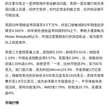
的主要分歧之一是伊朗海外资金解冻问题。美国一度在履行相关承
诺问题上后退，但伊方坚持，在约定资金到账之前，任何协议都不
可能达成。
美国10年期收益率回落至4.5下方%，对息口较敏感的2年期债息亦
降至4.042%，30年期长债收益率回探到5%之下。摩根大通策略员
Mislav Matejka则认为，市场过度预期央行的加息机会，或为股市
向上创造条件。
美股三大股指普遍上涨，道指跌0.23%；标指升0.61%；纳指涨
1.19%；中国金龙指数反弹0.57%。英股涨0.24%，法、德股份别
回落1.03%及0.8%。加密货币「一哥」比特币曾跌3%，至75675
美元。热门股方面，美光科技(Micron)19.3%，市值突破1万亿美
元；瑞银把美光的目标价从535美元提高至1625美元，意味市值将
攀升至1.8万亿美元，成为全球最大市值股份之一。半导体板块表
现活跃。英特尔收涨3%、AMD涨7.78%、联电涨15.7%、高通涨
超4%。
市场行情