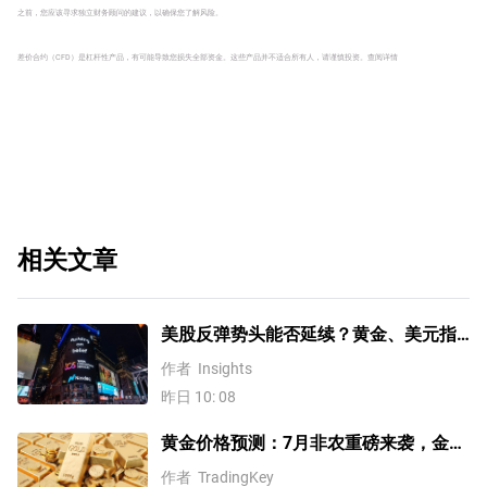
之前，您应该寻求独立财务顾问的建议，以确保您了解风险。
差价合约（CFD）是杠杆性产品，有可能导致您损失全部资金。这些产品并不适合所有人，请谨慎投资。
查阅详情
相关文章
美股反弹势头能否延续？黄金、美元指
数、费半指数、纳指100技术分析
作者
Insights
昨日 10: 08
黄金价格预测：7月非农重磅来袭，金价
站上4300美元后还能涨吗？
作者
TradingKey