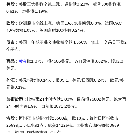
美股：
美股三大指数全线上涨。道指跌0.23%，标普500指数涨
0.61%，纳指涨1.19%。
欧股：
欧洲股市全线上涨。德国DAX 30指数涨0.8%。法国CAC 
40指数涨1.03%。英国富时100指数0.24%。
债市：
美国十年期基准公债收益率约4.556%，较上一交易日下跌2
个基点。
商品：
黄金
跌1.37%，报4506美元。 WTI原油涨3.62%，报92.8
美元。
外汇：
美元指数涨0.14%，报99.1。美元/日圆涨0.24%，欧元/美
元跌0.1%。
加密货币：
比特币24小时内跌1.88%，目前报75802美元。以太币
24小时内跌1.9%，目前报2071.2美元。
港股：
恒指夜市期指收报25508点，跌18点，较昨日恒指收市
25599点，低水91点，成交14225张。国指夜市期指收报8559
点，较昨日国指收市低水18点。