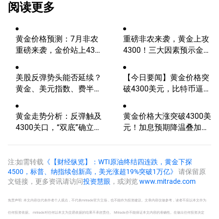
阅读更多
黄金价格预测：7月非农
重磅非农来袭，黄金上攻
重磅来袭，金价站上4300
4300！三大因素预示金价
美元后还能涨吗？
升势有望延续
美股反弹势头能否延续？
【今日要闻】黄金价格突
黄金、美元指数、费半指
破4300美元，比特币逼近
数、纳指100技术分析
6.5万，关注伊朗谈判
黄金走势分析：反弹触及
黄金价格大涨突破4300美
4300关口，“双底”确立剑
元！加息预期降温叠加央
指这一目标！
行购金，未来继续涨？
注:如需转载
《【财经纵览】：WTI原油终结四连跌，黄金下探
4500，标普、纳指续创新高，美光涨超19%突破1万亿》
请保留原
文链接，更多资讯请访问
投资慧眼
，或浏览
www.mitrade.com
免责声明: 本文内容仅代表作者个人观点，不代表mitrade官方立场，也不能作为投资建议。文章内容仅做参考，读者不应以本文作为
任何投资依据。 mitrade对任何以本文为交易依据的结果不承担责任。 Mitrade亦不能保证本文内容的准确性。在做出任何投资决定