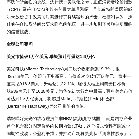
席沃什所面临的挑战。沃什接手美联储之际，正值消费者物价指数
（CPI）录得自2023年以来的最大单月涨幅，且此前特朗普因鲍威
尔未放松货币政策而对其进行了持续猛烈的抨击。杜德利认为，沃
什的任命以及特朗普要求降息的施压，进一步加剧了美联储所面临
的信誉挑战。
全球公司要闻
美光市值破1万亿美元 瑞银预计可望达1.8万亿
美光科技(Micron Technology)周二股价收市急飙19.3%，报
895.88美元，创即市历史新高，市值首次突破1万亿美元；盘中一
度高见916.8美元，升幅达到22.1%。瑞银大幅上调美光目标价，
从535美元升至1625美元，为华尔街大行之中最高，预料美光市值
可达到1.8万亿美元，将超过Meta、特斯拉(Tesla)和巴郡
(Berkshire Hathaway)等公司目前的市值。
瑞银唱好美光的核心理据并非HBM(高频宽存储器)，而是内存产业
首个包含部分固定价格的长期协议(LTA)，这个模式预料有助减少
周期性波动，令盈利平滑，并推动市场将美光从「周期性股票」，