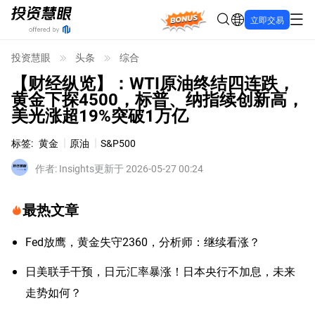
Bonus
立即交易
投资慧眼
头条
综合
【财经纵览】：WTI原油终结四连跌，
黄金下探4500，标普、纳指续创新高，
美光涨超19%突破1万亿
标签
:
黄金
原油
S&P500
作者
:
Insights
更新于 2026-05-27 00:24
最热文章
Fed放鹰，黄金失守2360，分析师：继续看涨？
日美联手干预，日元汇率暴涨！日本央行不加息，未来
走势如何？