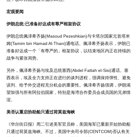
宏观要闻
伊朗总统:已准备好达成有尊严框架协议
伊朗总统佩泽希齐扬(Masoud Pezeshkian)与卡塔尔国家元首塔米
姆(Tamim bin Hamad Al-Thani)通电话。佩泽希齐扬表示，伊朗已
准备好达成一个「有尊严的」框架协议，以结束地区内正在持续的
战争与紧张局势。
另外，佩泽希齐扬与埃及总统塞西(Abdel Fattah el-Sisi)通话。塞
西表示，埃及全力支持正在进行的谈判进程，强调保持弹性、避免
误判、给予外交进程充分机会的重要性。佩泽希齐扬强调，伊朗渴
望加强与所有阿拉伯国家，特别是海湾合作委员会成员国的兄弟情
谊。
美否认重启协助船只通过荷莫兹海峡
《华尔街日报》周二引述美军官员称，美国海军已重新开始协助船
只通过荷莫兹海峡。不过，美国中央司令部(CENTCOM)否认有关