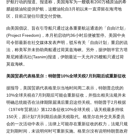
护航行动的报道。报道称，美国海军为一艘载有200万桶原油的希
腊超级油轮提供护航，这艘油轮自3月初以来一直滞留在海湾地
区，目前正驶往印度交付货物。
由美国倡议、旨在引导船只通过这条重要航运通道的「自由计划」
(Project Freedom)，本月初启动约36小时后便被暂停。美国中央
司令部最新在社交媒体发表声明，驳斥有关「自由计划」重启的说
法，称美军并未协助商船通过荷莫兹海峡。另外，据伊朗半官方塔
斯尼姆通讯社(Tasnim)报道，伊朗最近一天允许25艘船只通过荷
莫兹海峡。
美国贸易代表格里尔：特朗普10%全球关税7月到期后或重新征收
据报导，美国贸易代表格里尔当地时间周二表示，特朗普总统的
10%全球关税在7月到期后可能会重新征收，并指出相关法规并未
明确总统能否在法律期限届满后重启这些关税。特朗普于2月根据
《1974年贸易法》第122条征收10%全球关税，该关税最多持续
150天，原计划7月到期后由新关税取代。格里尔在外交关系委员
会的一次活动中表示，法律上可能存在重新征收的权力，法规只规
定到期时间，未说明何时可重新实施。格里尔没有说明特朗普政府