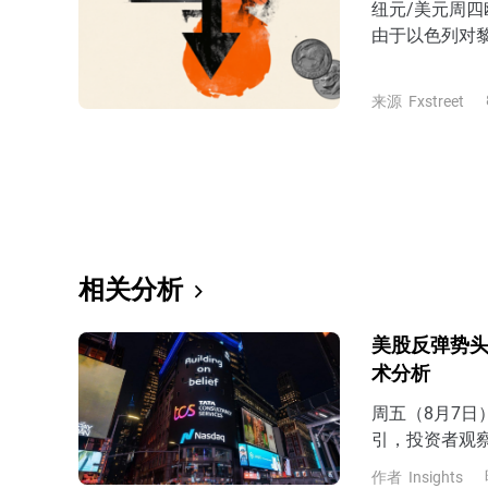
纽元/美元周四
由于以色列对
支撑，该货币
来源
Fxstreet
相关分析
美股反弹势头
术分析
周五（8月7
引，投资者观
7月非农表现
作者
Insights