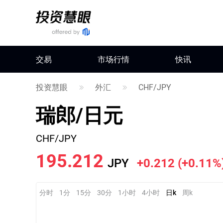
交易
市场行情
快讯
投资慧眼
外汇
CHF/JPY
瑞郎/日元
CHF/JPY
195.212
JPY
+0.212
(
+0.11%
分时
1分
15分
30分
1小时
4小时
日k
周k