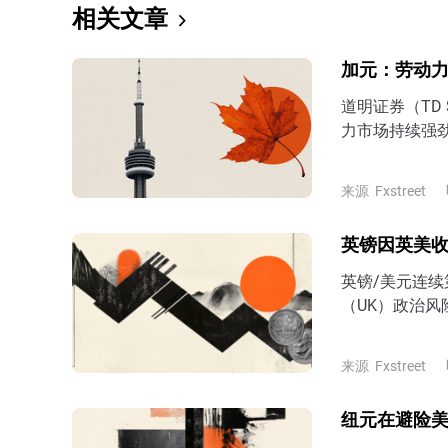
相关文章
加元：劳动力
道明证券（TD 
力市场持续强劲
2026 年就业
来源
Fxstreet
英镑因英美
英镑/美元连续
（UK）政治风
来源
Fxstreet
纽元在避险