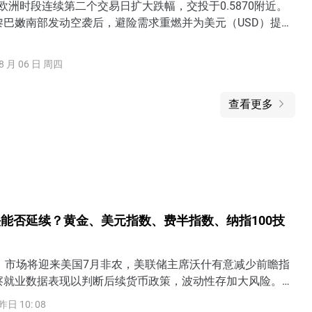
欧洲时段连续第二个交易日扩大跌幅，交投于0.5870附近。
黎巴嫩南部发动空袭后，避险需求重燃并为美元（USD）提供
对走弱。
8 月 06 日 周四
查看更多
能否延续？黄金、美元指数、费半指数、纳指100技
日）市场将迎来美国7月非农，美联储主席沃什有意减少前瞻指
察就业数据表现以判断后续货币政策，波动性存加大风险。若
疲软，美联储9月加息可能性将下降，但若就业、薪资显著强于
昨日 10: 08