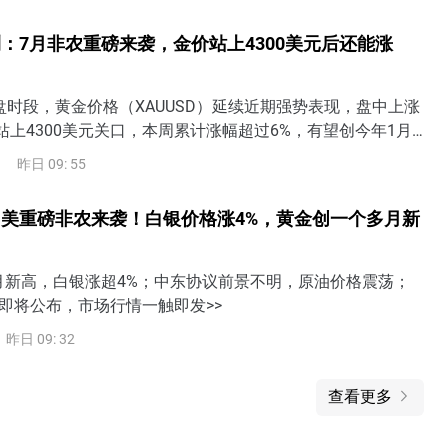
或将提高9月加息概率，还可能定价美联储行动过晚（too
险。需警惕美债收益率上升将令美股面临抛售风险。
：7月非农重磅来袭，金价站上4300美元后还能涨
盘时段，黄金价格（XAUUSD）延续近期强势表现，盘中上涨
站上4300美元关口，本周累计涨幅超过6%，有望创今年1月
涨幅。随着美国7月非农就业数据即将公布，市场正在重新评
昨日 09: 55
是否仍有必要加息，黄金也进入近期重要的方向选择阶段。7月
美联储加息预期成为金价关键美国将于美东时间8月7日8:30
美重磅非农来袭！白银价格涨4%，黄金创一个多月新
就业报告。从
月新高，白银涨超4%；中东协议前景不明，原油价格震荡；
即将公布，市场行情一触即发>>
昨日 09: 32
查看更多