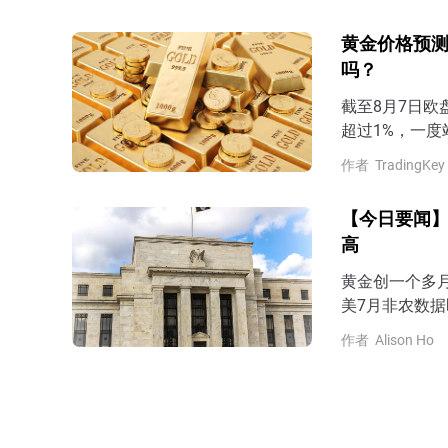
预期，那么市场
late）的风
黄金价格预测
吗？
截至8月7日欧
超过1%，一度
以来最大单周
作者
TradingKey
估美联储9月
非农即将公布，
【今日要闻】
公布7月非农
高
黄金创一个多
美7月非农数据
作者
Alison Ho