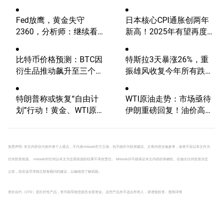
Fed放鹰，黄金失守
日本核心CPI通胀创两年
2360，分析师：继续看
新高！2025年有望再度加
涨？
息？
比特币价格预测：BTC因
特斯拉3天暴涨26%，重
衍生品推动飙升至三个月
振雄风收复今年所有跌
高点
幅！后市继续看涨还是回
调？
特朗普称或恢复“自由计
WTI原油走势：市场亟待
划”行动！黄金、WTI原
伊朗重磅回复！油价高波
油、美元指数、标普500
动性有望延续
技术分析
免责声明: 本文内容仅代表作者个人观点，不代表mitrade官方立场，也不能作为投资建议。文章内容仅做参考，读者不应以本文作为
任何投资依据。 mitrade对任何以本文为交易依据的结果不承担责任。 Mitrade亦不能保证本文内容的准确性。在做出任何投资决定
之前，您应该寻求独立财务顾问的建议，以确保您了解风险。
差价合约（CFD）是杠杆性产品，有可能导致您损失全部资金。这些产品并不适合所有人，请谨慎投资。
查阅详情