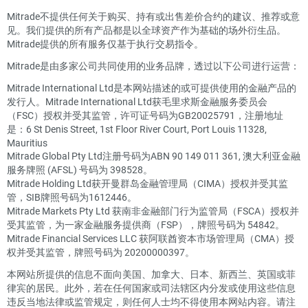
Mitrade不提供任何关于购买、持有或出售差价合约的建议、推荐或意
见。我们提供的所有产品都是以全球资产作为基础的场外衍生品。
Mitrade提供的所有服务仅基于执行交易指令。
Mitrade是由多家公司共同使用的业务品牌，透过以下公司进行运营：
Mitrade International Ltd是本网站描述的或可提供使用的金融产品的
发行人。Mitrade International Ltd获毛里求斯金融服务委员会
（FSC）授权并受其监管，许可证号码为GB20025791，注册地址
是：6 St Denis Street, 1st Floor River Court, Port Louis 11328,
Mauritius
Mitrade Global Pty Ltd注册号码为ABN 90 149 011 361, 澳大利亚金融
服务牌照 (AFSL) 号码为 398528。
Mitrade Holding Ltd获开曼群岛金融管理局（CIMA）授权并受其监
管，SIB牌照号码为1612446。
Mitrade Markets Pty Ltd 获南非金融部门行为监管局（FSCA）授权并
受其监管，为一家金融服务提供商（FSP），牌照号码为 54842。
Mitrade Financial Services LLC 获阿联酋资本市场管理局（CMA）授
权并受其监管，牌照号码为 20200000397。
本网站所提供的信息不面向美国、加拿大、日本、新西兰、英国或菲
律宾的居民。此外，若在任何国家或司法辖区内分发或使用这些信息
违反当地法律或监管规定，则任何人士均不得使用本网站内容。请注