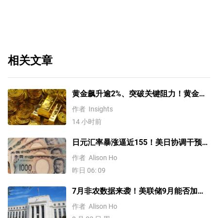
相关文章
黄金飙升逾2%、突破关键阻力！黄金、
WTI原油、美元指数、纳指100指数技术
作者
Insights
分析
14 小时前
日元汇率暴涨逼近155！美日协调干预后
，未来上涨还是下跌？
作者
Alison Ho
昨日 06: 09
7月非农数据来袭！美联储9月能否加
息？黄金、美元行情一触即发
作者
Alison Ho