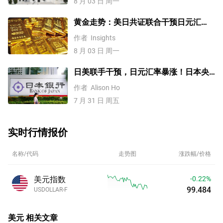
8 月 03 日 周一
黄金走势：美日共证联合干预日元汇
率、美元失守100！金价缘何难涨？
作者
Insights
8 月 03 日 周一
日美联手干预，日元汇率暴涨！日本央
行不加息，未来走势如何？
作者
Alison Ho
7 月 31 日 周五
实时行情报价
名称/代码
走势图
涨跌幅/价格
美元指数
-0.22%
99.484
USDOLLAR-F
美元
相关文章