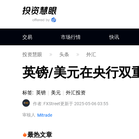
交易
市场行情
快讯
投资慧眼
头条
外汇
英镑/美元在央行双
标签
:
英镑
美元
外汇投资
作者
:
FXStreet
更新于 2025-05-06 03:55
审核人
Mitrade
最热文章