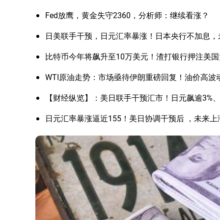
Fed放鹰，黄金失守2360，分析师：继续看涨？
日美联手干预，日元汇率暴涨！日本央行不加息，
比特币今年将飙升至10万美元！渣打银行押注美
WTI原油走势：市场亟待伊朗重磅回复！油价高波
【财经纵览】：美日联手干预汇市！日元飙逾3%、美
日元汇率暴涨逼近155！美日协调干预后 ，未来