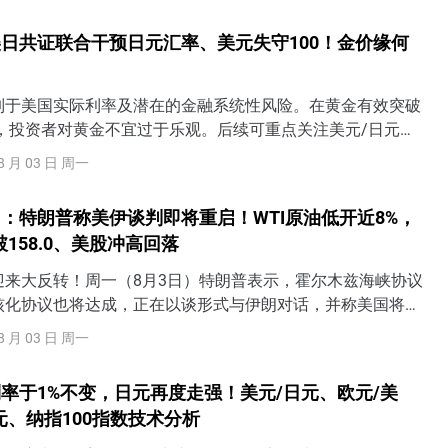
日共证联合干预日元汇率、美元失守100！金价缘何
制于美国实际利率及潜在的金融系统性风险。在黄金有效突破
前，投资者对黄金不宜过于乐观。后续可重点关注美元/日元是
5水平下方，即此前干预期间的重要水平。此外，中东局势的影
8 月 03 日 周一
一步外扩。
：特朗普称美伊谈判即将重启！WTI原油低开近8%，
158.0、美股冲高回落
迎来大反转！周一（8月3日）特朗普表示，霍尔木兹海峡协议
核化协议也将达成，正在以谈形式与伊朗对话，并称美国将于
行谈判。伊朗议会国家安全委员会称，调解方正在协助恢复伊
8 月 03 日 周一
的谅解备忘录，各方就所有问题交换了意见。WTI原油周一
开近8%，目前围绕80.7美元附近整理。
率于1%不变，日元再度走强！美元/日元、欧元/美
元、纳指100指数技术分析