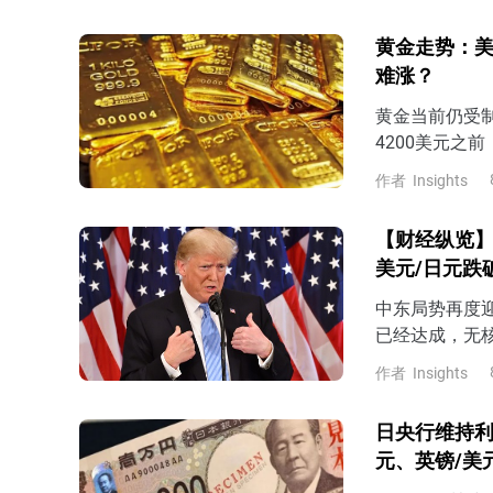
黄金走势：美
难涨？
黄金当前仍受
4200美元之
否回落至15
作者
Insights
响范围是否进
【财经纵览】
美元/日元跌破
中东局势再度
已经达成，无
3日与伊朗进
作者
Insights
朗与美国之间
（8月3日）低
日央行维持利
元、英镑/美