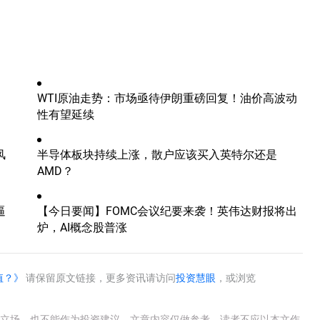
WTI原油走势：市场亟待伊朗重磅回复！油价高波动
性有望延续
风
半导体板块持续上涨，散户应该买入英特尔还是
AMD？
逼
【今日要闻】FOMC会议纪要来袭！英伟达财报将出
炉，AI概念股普涨
值？》
请保留原文链接，更多资讯请访问
投资慧眼
，或浏览
e官方立场，也不能作为投资建议。文章内容仅做参考，读者不应以本文作