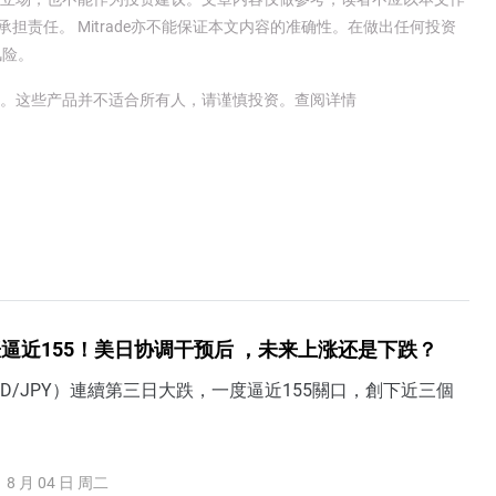
承担责任。 Mitrade亦不能保证本文内容的准确性。在做出任何投资
风险。
金。这些产品并不适合所有人，请谨慎投资。
查阅详情
逼近155！美日协调干预后 ，未来上涨还是下跌？
SD/JPY）連續第三日大跌，一度逼近155關口，創下近三個
8 月 04 日 周二