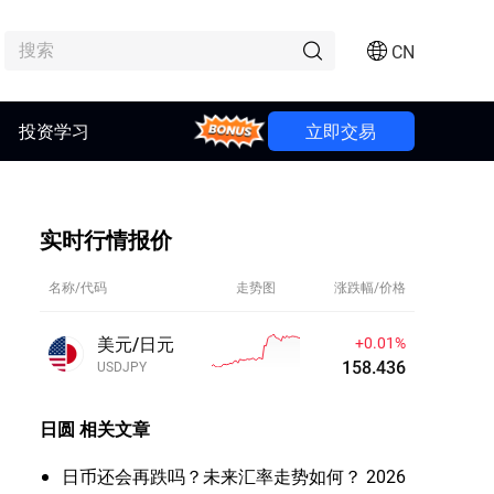
CN
投资学习
Bonus
立即交易
实时行情报价
名称/代码
走势图
涨跌幅/价格
美元/日元
+0.01%
158.427
USDJPY
日圆
相关文章
日币还会再跌吗？未来汇率走势如何？ 2026