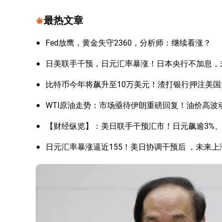
最热文章
Fed放鹰，黄金失守2360，分析师：继续看涨？
日美联手干预，日元汇率暴涨！日本央行不加息，
比特币今年将飙升至10万美元！渣打银行押注美
WTI原油走势：市场亟待伊朗重磅回复！油价高波
【财经纵览】：美日联手干预汇市！日元飙逾3%、美
日元汇率暴涨逼近155！美日协调干预后 ，未来