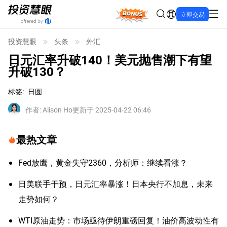
Bonus
立即交易
投资慧眼
头条
外汇
日元汇率升破140！美元抛售潮下有望
升破130？
标签
:
日圆
作者
:
Alison Ho
更新于 2025-04-22 06:46
最热文章
Fed放鹰，黄金失守2360，分析师：继续看涨？
日美联手干预，日元汇率暴涨！日本央行不加息，未来
走势如何？
WTI原油走势：市场亟待伊朗重磅回复！油价高波动性有