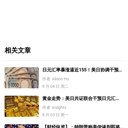
相关文章
日元汇率暴涨逼近155！美日协调干预后
，未来上涨还是下跌？
作者
Alison Ho
8 月 04 日 周二
黄金走势：美日共证联合干预日元汇
率、美元失守100！金价缘何难涨？
作者
Insights
8 月 03 日 周一
【财经纵览】：特朗普称美伊谈判即将