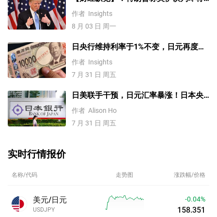
重启！WTI原油低开近8%，美元/日元跌
作者
Insights
破158.0、美股冲高回落
8 月 03 日 周一
日央行维持利率于1%不变，日元再度走
强！美元/日元、欧元/美元、英镑/美
作者
Insights
元、纳指100指数技术分析
7 月 31 日 周五
日美联手干预，日元汇率暴涨！日本央
行不加息，未来走势如何？
作者
Alison Ho
7 月 31 日 周五
实时行情报价
名称/代码
走势图
涨跌幅/价格
美元/日元
-0.04%
158.351
USDJPY