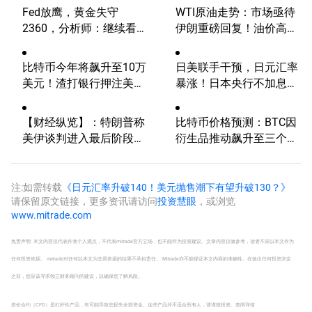
Fed放鹰，黄金失守
WTI原油走势：市场亟待
2360，分析师：继续看
伊朗重磅回复！油价高波
涨？
动性有望延续
比特币今年将飙升至10万
日美联手干预，日元汇率
美元！渣打银行押注美国
暴涨！日本央行不加息，
大选行情！
未来走势如何？
【财经纵览】：特朗普称
比特币价格预测：BTC因
美伊谈判进入最后阶段、
衍生品推动飙升至三个月
WTI原油重挫近5%，欧美
高点
股市全线上涨，英伟达Q1
业绩优于预期！
注:如需转载
《日元汇率升破140！美元抛售潮下有望升破130？》
请保留原文链接，更多资讯请访问
投资慧眼
，或浏览
www.mitrade.com
免责声明: 本文内容仅代表作者个人观点，不代表mitrade官方立场，也不能作为投资建议。文章内容仅做参考，读者不应以本文作为
任何投资依据。 mitrade对任何以本文为交易依据的结果不承担责任。 Mitrade亦不能保证本文内容的准确性。在做出任何投资决定
之前，您应该寻求独立财务顾问的建议，以确保您了解风险。
差价合约（CFD）是杠杆性产品，有可能导致您损失全部资金。这些产品并不适合所有人，请谨慎投资。
查阅详情