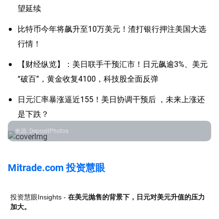
望延续
比特币今年将飙升至10万美元！渣打银行押注美国大选
行情！
【财经纵览】：美日联手干预汇市！日元飙逾3%、美元
“破百”，黄金收复4100，科技股全面反弹
日元汇率暴涨逼近155！美日协调干预后 ，未来上涨还
是下跌？
来源
:
DepositPhotos
Mitrade.com 投资慧眼
投资慧眼Insights -
在美元抛售的背景下，日元对美元升值的压力
加大。