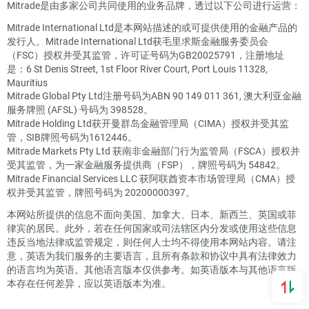
Mitrade是由多家公司共同使用的业务品牌，透过以下公司进行运营：
Mitrade International Ltd是本网站描述的或可提供使用的金融产品的
发行人。Mitrade International Ltd获毛里求斯金融服务委员会
（FSC）授权并受其监管，许可证号码为GB20025791，注册地址
是：6 St Denis Street, 1st Floor River Court, Port Louis 11328,
Mauritius
Mitrade Global Pty Ltd注册号码为ABN 90 149 011 361, 澳大利亚金融
服务牌照 (AFSL) 号码为 398528。
Mitrade Holding Ltd获开曼群岛金融管理局（CIMA）授权并受其监
管，SIB牌照号码为1612446。
Mitrade Markets Pty Ltd 获南非金融部门行为监管局（FSCA）授权并
受其监管，为一家金融服务提供商（FSP），牌照号码为 54842。
Mitrade Financial Services LLC 获阿联酋资本市场管理局（CMA）授
权并受其监管，牌照号码为 20200000397。
本网站所提供的信息不面向美国、加拿大、日本、新西兰、英国或菲
律宾的居民。此外，若在任何国家或司法辖区内分发或使用这些信息
违反当地法律或监管规定，则任何人士均不得使用本网站内容。请注
意，英语为我们服务的主要语言，且所有条款和协议中具有法律效力
的语言均为英语。其他语言版本仅供参考。如英语版本与其他语言版
本存在任何差异，应以英语版本为准。