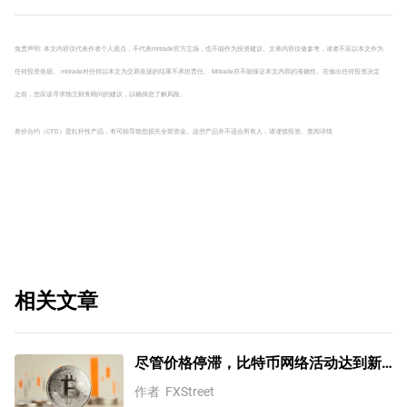
AMD？
免责声明: 本文内容仅代表作者个人观点，不代表mitrade官方立场，也不能作为投资建议。文章内容仅做参考，读者不应以本文作为
任何投资依据。 mitrade对任何以本文为交易依据的结果不承担责任。 Mitrade亦不能保证本文内容的准确性。在做出任何投资决定
之前，您应该寻求独立财务顾问的建议，以确保您了解风险。
差价合约（CFD）是杠杆性产品，有可能导致您损失全部资金。这些产品并不适合所有人，请谨慎投资。
查阅详情
相关文章
尽管价格停滞，比特币网络活动达到新
高 — CryptoQuant
作者
FXStreet