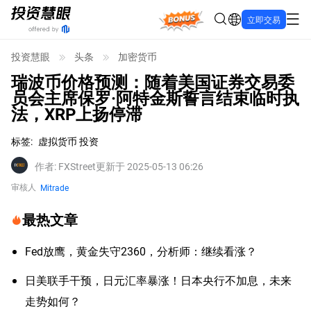
Bonus
立即交易
投资慧眼
头条
加密货币
瑞波币价格预测：随着美国证券交易委
员会主席保罗·阿特金斯誓言结束临时执
法，XRP上扬停滞
标签
:
虚拟货币 投资
作者
:
FXStreet
更新于 2025-05-13 06:26
审核人
Mitrade
最热文章
Fed放鹰，黄金失守2360，分析师：继续看涨？
日美联手干预，日元汇率暴涨！日本央行不加息，未来
走势如何？