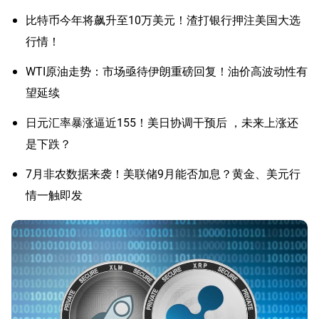
比特币今年将飙升至10万美元！渣打银行押注美国大选
行情！
WTI原油走势：市场亟待伊朗重磅回复！油价高波动性有
望延续
日元汇率暴涨逼近155！美日协调干预后 ，未来上涨还
是下跌？
7月非农数据来袭！美联储9月能否加息？黄金、美元行
情一触即发