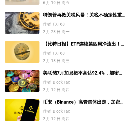
6 月 19 日 周五
特朗普再掀关税风暴！关税不确定性重
压市场 比特币跌破6.5万美元关口
作者
FX168
2 月 23 日 周一
【比特日报】ETF连续第四周净流出！比
特币7万下方悲观震荡，警惕又一波剧烈
作者
FX168
下挫
2 月 18 日 周三
美联储7月加息概率高达92.4%，加密货
币涨还是跌？
作者
Block Tao
2 月 12 日 周四
币安（Binance）高管集体出走，加密货
币要发生大地震了？
作者
Block Tao
2 月 12 日 周四