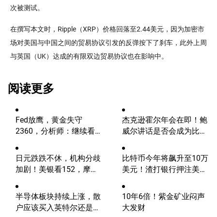
次被测试。
在撰写本文时，Ripple（XRP）价格回落至2.44美元，因为加密市
场对美国与中国之间的贸易协议引发的反弹按下了刹车，此外上周
与英国（UK）达成的有限双边贸易协议也在影响中。
阅读更多
Fed放鹰，黄金失守
杰克逊霍尔年会在即！鲍
2360，分析师：继续看
威尔讲话是否会成为比特
涨？
币的致命一击？
日元跌跌不休，机构分歧
比特币今年将飙升至10万
加剧！美银看152，摩根
美元！渣打银行押注美国
大通看向164
大选行情！
半导体板块持续上涨，散
10年6倍！紫金矿业闷声
户应该买入英特尔还是
大发财