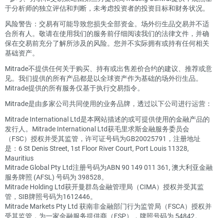
于分析师的独立评估和判断，未考虑投资者的投资目标和财务状况。
风险警告：交易有可能导致您损失全部资金。场外衍生品交易并不适
合所有人。敬请在使用我们的服务前仔细阅读我们的法律文件，并确
保在交易前充分了解所涉及的风险。您并不实际拥有或持有任何相关
基础资产。
Mitrade不提供任何关于购买、持有或出售差价合约的建议、推荐或意
见。我们提供的所有产品都是以全球资产作为基础的场外衍生品。
Mitrade提供的所有服务仅基于执行交易指令。
Mitrade是由多家公司共同使用的业务品牌，透过以下公司进行运营：
Mitrade International Ltd是本网站描述的或可提供使用的金融产品的
发行人。Mitrade International Ltd获毛里求斯金融服务委员会
（FSC）授权并受其监管，许可证号码为GB20025791，注册地址
是：6 St Denis Street, 1st Floor River Court, Port Louis 11328,
Mauritius
Mitrade Global Pty Ltd注册号码为ABN 90 149 011 361, 澳大利亚金融
服务牌照 (AFSL) 号码为 398528。
Mitrade Holding Ltd获开曼群岛金融管理局（CIMA）授权并受其监
管，SIB牌照号码为1612446。
Mitrade Markets Pty Ltd 获南非金融部门行为监管局（FSCA）授权并
受其监管，为一家金融服务提供商（FSP），牌照号码为 54842。