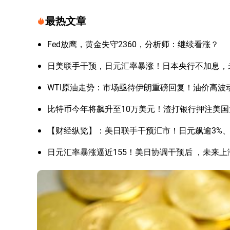
最热文章
Fed放鹰，黄金失守2360，分析师：继续看涨？
日美联手干预，日元汇率暴涨！日本央行不加息，
WTI原油走势：市场亟待伊朗重磅回复！油价高波
比特币今年将飙升至10万美元！渣打银行押注美
【财经纵览】：美日联手干预汇市！日元飙逾3%、美
日元汇率暴涨逼近155！美日协调干预后 ，未来