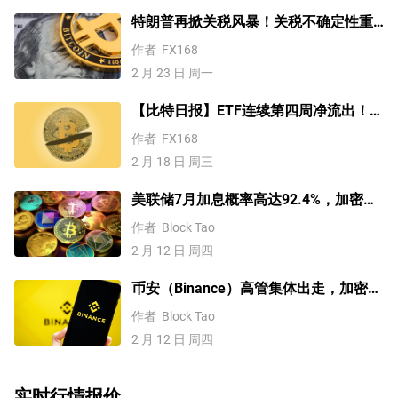
特朗普再掀关税风暴！关税不确定性重
压市场 比特币跌破6.5万美元关口
作者
FX168
2 月 23 日 周一
【比特日报】ETF连续第四周净流出！比
特币7万下方悲观震荡，警惕又一波剧烈
作者
FX168
下挫
2 月 18 日 周三
美联储7月加息概率高达92.4%，加密货
币涨还是跌？
作者
Block Tao
2 月 12 日 周四
币安（Binance）高管集体出走，加密货
币要发生大地震了？
作者
Block Tao
2 月 12 日 周四
实时行情报价