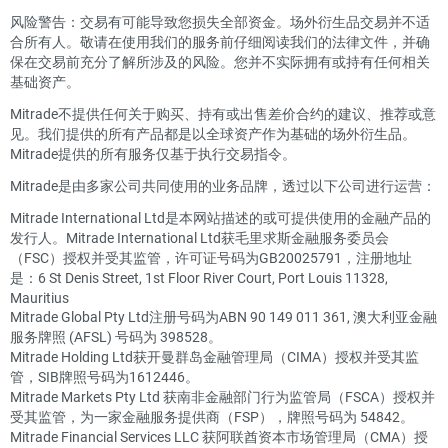
风险警告：交易有可能导致您损失全部资金。场外衍生品交易并不适
合所有人。敬请在使用我们的服务前仔细阅读我们的法律文件，并确
保在交易前充分了解所涉及的风险。您并不实际拥有或持有任何相关
基础资产。
Mitrade不提供任何关于购买、持有或出售差价合约的建议、推荐或意
见。我们提供的所有产品都是以全球资产作为基础的场外衍生品。
Mitrade提供的所有服务仅基于执行交易指令。
Mitrade是由多家公司共同使用的业务品牌，透过以下公司进行运营：
Mitrade International Ltd是本网站描述的或可提供使用的金融产品的
发行人。Mitrade International Ltd获毛里求斯金融服务委员会
（FSC）授权并受其监管，许可证号码为GB20025791，注册地址
是：6 St Denis Street, 1st Floor River Court, Port Louis 11328,
Mauritius
Mitrade Global Pty Ltd注册号码为ABN 90 149 011 361, 澳大利亚金融
服务牌照 (AFSL) 号码为 398528。
Mitrade Holding Ltd获开曼群岛金融管理局（CIMA）授权并受其监
管，SIB牌照号码为1612446。
Mitrade Markets Pty Ltd 获南非金融部门行为监管局（FSCA）授权并
受其监管，为一家金融服务提供商（FSP），牌照号码为 54842。
Mitrade Financial Services LLC 获阿联酋资本市场管理局（CMA）授