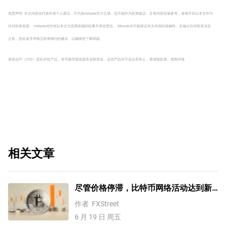
免责声明: 本文内容仅代表作者个人观点，不代表mitrade官方立场，也不能作为投资建议。文章内容仅做参考，读者不应以本文作为
任何投资依据。 mitrade对任何以本文为交易依据的结果不承担责任。 Mitrade亦不能保证本文内容的准确性。在做出任何投资决定
之前，您应该寻求独立财务顾问的建议，以确保您了解风险。
差价合约（CFD）是杠杆性产品，有可能导致您损失全部资金。这些产品并不适合所有人，请谨慎投资。
查阅详情
相关文章
尽管价格停滞，比特币网络活动达到新
高 — CryptoQuant
作者
FXStreet
6 月 19 日 周五