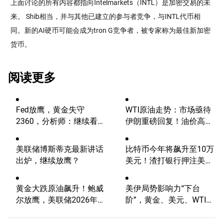
上面讨论的所有内容都指向Intelmarkets（INTL）是加密交易的未
来。 Shib相当，并与其他已建立的参与者竞争，与INTL代币相
同。新的AI硬币可能会成为tron G竞争者，被专家称为最佳新加密
货币。
阅读更多
Fed放鹰，黄金失守
WTI原油走势：市场亟待
2360，分析师：继续看
伊朗重磅回复！油价高波
涨？
动性有望延续
美联储博斯蒂克最新讲话
比特币今年将飙升至10万
出炉，继续放鹰？
美元！渣打银行押注美国
大选行情！
黄金大跌原油飙升！鲍威
美伊局势影响力“下台
尔放鹰，美联储2026年降
阶”，黄金、美元、WTI原
息无望？
油、标普500技术分析