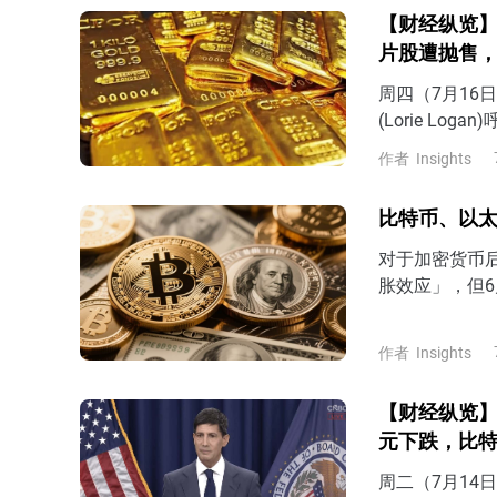
【财经纵览】
片股遭抛售，
周四（7月1
(Lorie L
2%的目标，
作者
Insights
使命下的前景
比特币、以
对于加密货币
胀效应」，但
来的影响，在
落信号。
作者
Insights
【财经纵览】
元下跌，比
周二（7月14