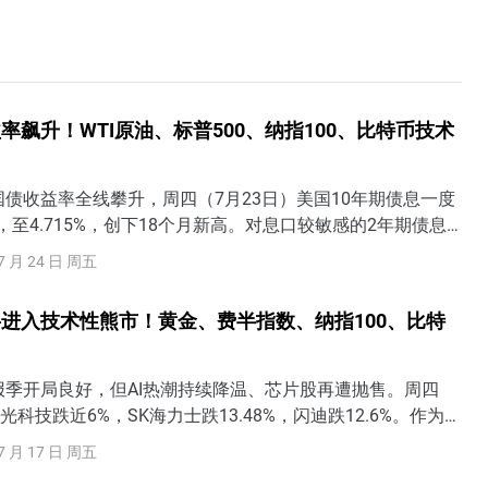
率飙升！WTI原油、标普500、纳指100、比特币技术
债收益率全线攀升，周四（7月23日）美国10年期债息一度
点，至4.715%，创下18个月新高。对息口较敏感的2年期债息
至4.366%；30年期美国国债收益率达到了5.19%。英国基准
7 月 24 日 周五
多日收于5%以上，创下近20年来最长纪录；德国10年期国
011年以来的最高水平；日本10年期国债收益率接近上世纪
进入技术性熊市！黄金、费半指数、纳指100、比特
最高水平。
报季开局良好，但AI热潮持续降温、芯片股再遭抛售。周四
光科技跌近6%，SK海力士跌13.48%，闪迪跌12.6%。作为全
重要观察指标的费城半导体指数跌超4%，自6月22日历史高
7 月 17 日 周五
20%，即将进入技术性熊市。