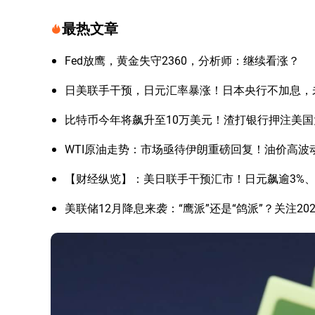
最热文章
Fed放鹰，黄金失守2360，分析师：继续看涨？
日美联手干预，日元汇率暴涨！日本央行不加息，
比特币今年将飙升至10万美元！渣打银行押注美
WTI原油走势：市场亟待伊朗重磅回复！油价高波
【财经纵览】：美日联手干预汇市！日元飙逾3%、美
美联储12月降息来袭：“鹰派”还是“鸽派”？关注20