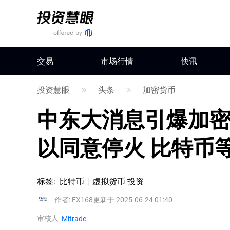
交易
市场行情
快讯
投资慧眼
头条
加密货币
中东大消息引爆加
以同意停火 比特币
标签
:
比特币
虚拟货币 投资
作者
:
FX168
更新于 2025-06-24 01:40
审核人
Mitrade