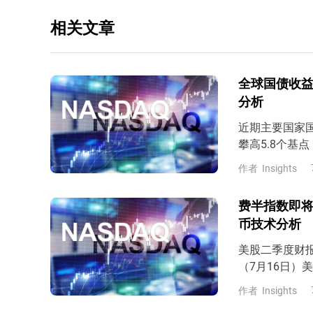
相关文章
全球国债收益
分析
近期主要国家国
攀高5.8个基
涨6.4个基点，
作者
Insights
国债收益率连续
债收益率达到2
费半指数即将
90年代以来的
币技术分析
美股二季度财
（7月16日）美
球半导体周期的
作者
Insights
位以来累计跌近