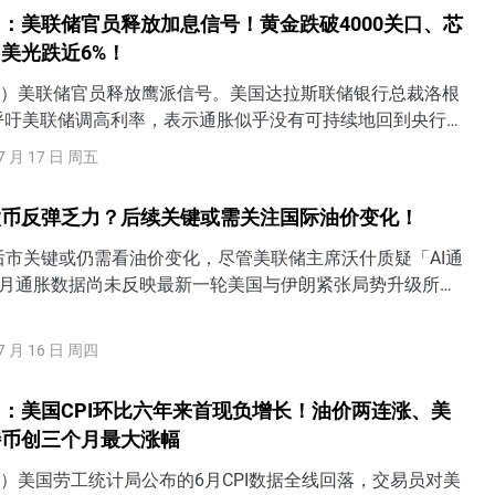
：美联储官员释放加息信号！黄金跌破4000关口、芯
美光跌近6%！
6日）美联储官员释放鹰派信号。美国达拉斯联储银行总裁洛根
ogan)呼吁美联储调高利率，表示通胀似乎没有可持续地回到央行
适度加息将能更好地、平衡美联储在物价稳定和充分就业双重
7 月 17 日 周五
与风险。
太币反弹乏力？后续关键或需关注国际油价变化！
后市关键或仍需看油价变化，尽管美联储主席沃什质疑「AI通
6月通胀数据尚未反映最新一轮美国与伊朗紧张局势升级所带
市场风险偏好进一步回升前，市场或希望看到更确切的通胀回
7 月 16 日 周四
：美国CPI环比六年来首现负增长！油价两连涨、美
特币创三个月最大涨幅
日）美国劳工统计局公布的6月CPI数据全线回落，交易员对美