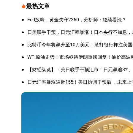
最热文章
Fed放鹰，黄金失守2360，分析师：继续看涨？
日美联手干预，日元汇率暴涨！日本央行不加息，
比特币今年将飙升至10万美元！渣打银行押注美
WTI原油走势：市场亟待伊朗重磅回复！油价高波
【财经纵览】：美日联手干预汇市！日元飙逾3%、美
日元汇率暴涨逼近155！美日协调干预后 ，未来