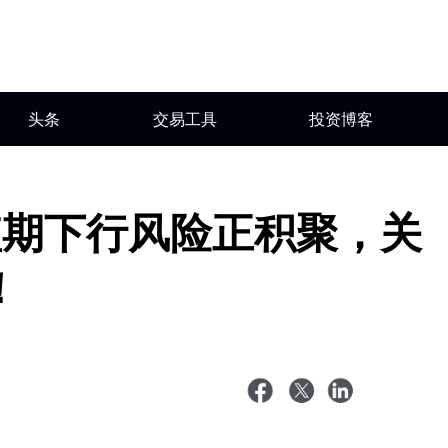
头条
交易工具
投资博客
短期下行风险正积聚，关
！