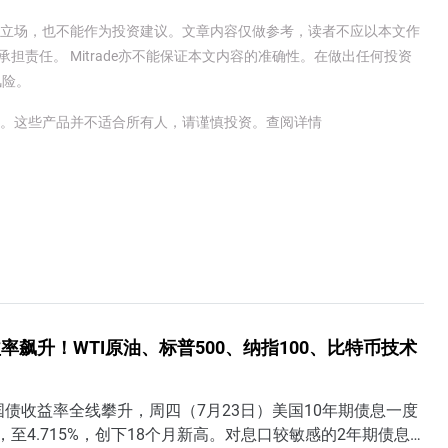
e官方立场，也不能作为投资建议。文章内容仅做参考，读者不应以本文作
承担责任。 Mitrade亦不能保证本文内容的准确性。在做出任何投资
风险。
金。这些产品并不适合所有人，请谨慎投资。
查阅详情
率飙升！WTI原油、标普500、纳指100、比特币技术
债收益率全线攀升，周四（7月23日）美国10年期债息一度
点，至4.715%，创下18个月新高。对息口较敏感的2年期债息