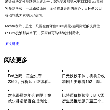
若金价决定性地跌破上述水平，50%斐波那契水平3232美元/盎司
将受到考验；一旦跌破该位，金价将展开新的跌势，目标是50日
移动均线3193美元/盎司。
Mehta表示，总之，只要金价守住3165美元/盎司附近的支撑位
(61.8%斐波那契水平)，买家就可能继续控制局势。
原文链接
阅读更多
Fed放鹰，黄金失守
日元跌跌不休，机构分歧
2360，分析师：继续看
加剧！美银看152，摩根
涨？
大通看向164
杰克逊霍尔年会在即！鲍
比特币价格预测：BTC因
威尔讲话是否会成为比特
衍生品推动飙升至三个月
币的致命一击？
高点