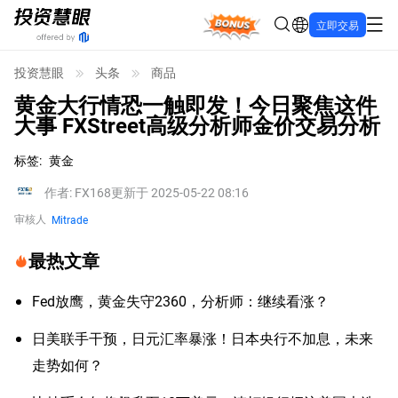
Bonus
立即交易
投资慧眼
头条
商品
黄金大行情恐一触即发！今日聚焦这件
大事 FXStreet高级分析师金价交易分析
标签
:
黄金
作者
:
FX168
更新于 2025-05-22 08:16
审核人
Mitrade
最热文章
Fed放鹰，黄金失守2360，分析师：继续看涨？
日美联手干预，日元汇率暴涨！日本央行不加息，未来
走势如何？