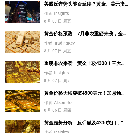
美股反弹势头能否延续？黄金、美元指
数、费半指数、纳指100技术分析
作者
Insights
8 月 07 日 周五
黄金价格预测：7月非农重磅来袭，金价
站上4300美元后还能涨吗？
作者
TradingKey
8 月 07 日 周五
重磅非农来袭，黄金上攻4300！三大因
素预示金价升势有望延续
作者
Insights
8 月 07 日 周五
黄金价格大涨突破4300美元！加息预期
降温叠加央行购金，未来继续涨？
作者
Alison Ho
8 月 06 日 周四
黄金走势分析：反弹触及4300关口，“双
底”确立剑指这一目标！
作者
Insights