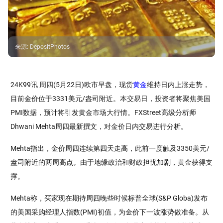
来源
:
DepositPhotos
24K99讯 周四(5月22日)欧市早盘，现货
黄金
维持日内上涨走势，
目前金价位于3331美元/盎司附近。本交易日，投资者将聚焦美国
PMI数据，预计将引发黄金市场大行情。FXStreet高级分析师
Dhwani Mehta周四最新撰文，对金价日内交易进行分析。
Mehta指出，金价周四连续第四天走高，此前一度触及3350美元/
盎司附近的两周高点。由于地缘政治和财政担忧加剧，黄金获得支
撑。
Mehta称，买家现在期待周四晚些时候标普全球(S&P Globa)发布
的美国采购经理人指数(PMI)初值，为金价下一波涨势做准备。从