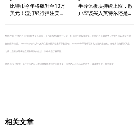
比特币今年将飙升至10万
半导体板块持续上涨，散
美元！渣打银行押注美国
户应该买入英特尔还是
大选行情！
AMD？
免责声明: 本文内容仅代表作者个人观点，不代表mitrade官方立场，也不能作为投资建议。文章内容仅做参考，读者不应以本文作为
任何投资依据。 mitrade对任何以本文为交易依据的结果不承担责任。 Mitrade亦不能保证本文内容的准确性。在做出任何投资决定
之前，您应该寻求独立财务顾问的建议，以确保您了解风险。
差价合约（CFD）是杠杆性产品，有可能导致您损失全部资金。这些产品并不适合所有人，请谨慎投资。
查阅详情
相关文章