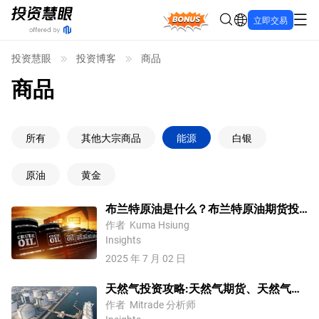
Bonus
立即交易
投资慧眼
投资博客
商品
商品
所有
其他大宗商品
能源
白银
原油
黄金
布兰特原油是什么？布兰特原油期货投
资完整介绍
作者
Kuma Hsiung
Insights
2025 年 7 月 02 日
天然气投资攻略:天然气期货、天然气概
念股、价差合约完整攻略
作者
Mitrade 分析师