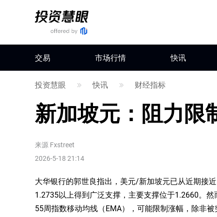
交易
市场行情
快讯
投资慧眼
快讯
财经指标
新加坡元：阻力限制
来源
Fxstreet
2026-5-18 21:14
大华银行的郭世良指出，美元/新加坡元已从近期接近1
1.2735以上得到广泛支撑，主要支撑位于1.2660。然
55周指数移动均线（EMA），可能限制涨幅，除非被