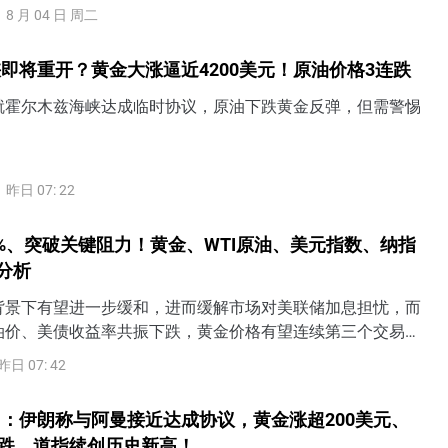
8 月 04 日 周二
即将重开？黄金大涨逼近4200美元！原油价格3连跌
就霍尔木兹海峡达成临时协议，原油下跌黄金反弹，但需警惕
。
昨日 07: 22
%、突破关键阻力！黄金、WTI原油、美元指数、纳指
术分析
背景下有望进一步缓和，进而缓解市场对美联储加息担忧，而
油价、美债收益率共振下跌，黄金价格有望连续第三个交易日
上攻4200美元上方阻力。
昨日 07: 42
：伊朗称与阿曼接近达成协议，黄金涨超200美元、
连跌，道指续创历史新高！