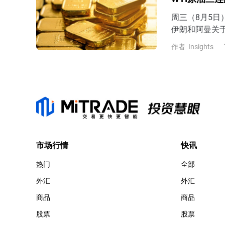
周三（8月5
伊朗和阿曼关
尔木兹海峡建立
作者
Insights
74.2美元，
位4267.8
11%，最终回
市场行情
快讯
热门
全部
外汇
外汇
商品
商品
股票
股票