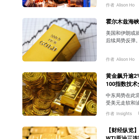
作者
Alison Ho
霍尔木兹海峡
美国和伊朗或
后续局势反弹
作者
Alison Ho
黄金飙升逾2
100指数技
中东局势在此
受美元走软和
上涨，并进一步
作者
Insights
【财经纵览】
WTI原油三