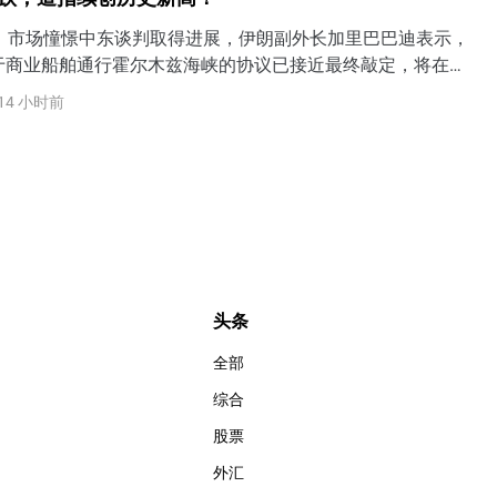
日）市场憧憬中东谈判取得进展，伊朗副外长加里巴巴迪表示，
于商业船舶通行霍尔木兹海峡的协议已接近最终敲定，将在霍
一种不同于过去60年的新通行模式。WTI原油进一步下探至
14 小时前
续创逾三周新低。黄金飙升逾4%，一举突破4200美元至日内高
美元，创六个月以来最大单日涨幅。VIX恐慌指数一度冲高逾
吐全部涨幅，收跌超4%。
头条
全部
综合
股票
外汇