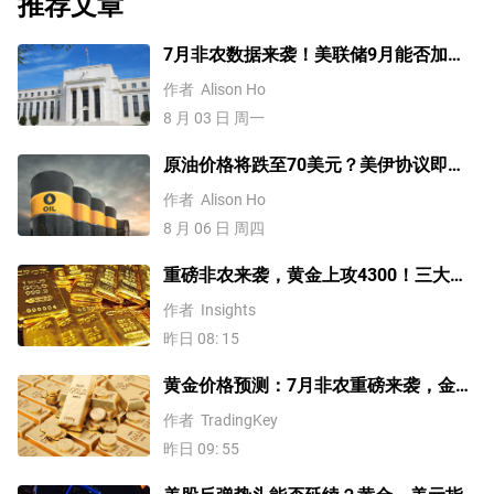
推荐文章
7月非农数据来袭！美联储9月能否加
息？黄金、美元行情一触即发
作者
Alison Ho
8 月 03 日 周一
原油价格将跌至70美元？美伊协议即将
达成，但小心冲突再起
作者
Alison Ho
8 月 06 日 周四
重磅非农来袭，黄金上攻4300！三大因
素预示金价升势有望延续
作者
Insights
昨日 08: 15
黄金价格预测：7月非农重磅来袭，金价
站上4300美元后还能涨吗？
作者
TradingKey
昨日 09: 55