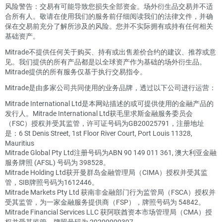
风险警告：交易有可能导致您损失全部资金。场外衍生品交易并不适
合所有人。敬请在使用我们的服务前仔细阅读我们的法律文件，并确
保在交易前充分了解所涉及的风险。您并不实际拥有或持有任何相关
基础资产。
Mitrade不提供任何关于购买、持有或出售差价合约的建议、推荐或意
见。我们提供的所有产品都是以全球资产作为基础的场外衍生品。
Mitrade提供的所有服务仅基于执行交易指令。
Mitrade是由多家公司共同使用的业务品牌，透过以下公司进行运营：
Mitrade International Ltd是本网站描述的或可提供使用的金融产品的
发行人。Mitrade International Ltd获毛里求斯金融服务委员会
（FSC）授权并受其监管，许可证号码为GB20025791，注册地址
是：6 St Denis Street, 1st Floor River Court, Port Louis 11328,
Mauritius
Mitrade Global Pty Ltd注册号码为ABN 90 149 011 361, 澳大利亚金融
服务牌照 (AFSL) 号码为 398528。
Mitrade Holding Ltd获开曼群岛金融管理局（CIMA）授权并受其监
管，SIB牌照号码为1612446。
Mitrade Markets Pty Ltd 获南非金融部门行为监管局（FSCA）授权并
受其监管，为一家金融服务提供商（FSP），牌照号码为 54842。
Mitrade Financial Services LLC 获阿联酋资本市场管理局（CMA）授
权并受其监管，牌照号码为 20200000397。