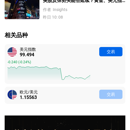
美股反弹势头能否延续？黄金、美元指
数、费半指数、纳指100技术分析
作者
Insights
昨日 10: 08
相关品种
美元指数
交易
99.494
-0.240
(
-0.24%
)
欧元/美元
交易
1.15563