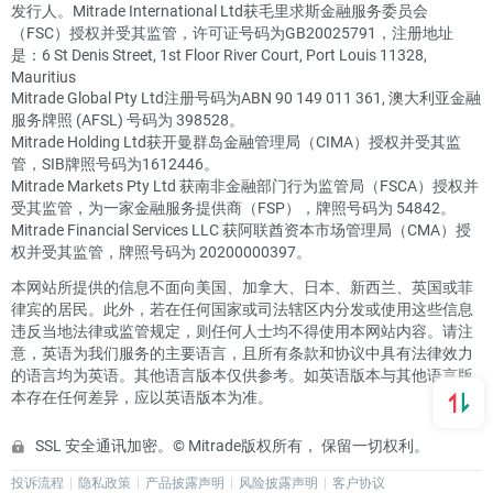
发行人。Mitrade International Ltd获毛里求斯金融服务委员会
（FSC）授权并受其监管，许可证号码为GB20025791，注册地址
是：6 St Denis Street, 1st Floor River Court, Port Louis 11328,
Mauritius
Mitrade Global Pty Ltd注册号码为ABN 90 149 011 361, 澳大利亚金融
服务牌照 (AFSL) 号码为 398528。
Mitrade Holding Ltd获开曼群岛金融管理局（CIMA）授权并受其监
管，SIB牌照号码为1612446。
Mitrade Markets Pty Ltd 获南非金融部门行为监管局（FSCA）授权并
受其监管，为一家金融服务提供商（FSP），牌照号码为 54842。
Mitrade Financial Services LLC 获阿联酋资本市场管理局（CMA）授
权并受其监管，牌照号码为 20200000397。
本网站所提供的信息不面向美国、加拿大、日本、新西兰、英国或菲
律宾的居民。此外，若在任何国家或司法辖区内分发或使用这些信息
违反当地法律或监管规定，则任何人士均不得使用本网站内容。请注
意，英语为我们服务的主要语言，且所有条款和协议中具有法律效力
的语言均为英语。其他语言版本仅供参考。如英语版本与其他语言版
本存在任何差异，应以英语版本为准。
SSL 安全通讯加密。© Mitrade版权所有， 保留一切权利。
投诉流程
隐私政策
产品披露声明
风险披露声明
客户协议