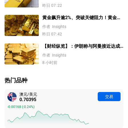
昨日 07: 22
黄金飙升逾2%、突破关键阻力！黄金、
WTI原油、美元指数、纳指100指数技术
作者
Insights
分析
昨日 07: 42
【财经纵览】：伊朗称与阿曼接近达成
协议，黄金涨超200美元、WTI原油三连
作者
Insights
跌，道指续创历史新高！
8 小时前
热门品种
澳元/美元
交易
0.70395
-0.00168
(
-0.24%
)