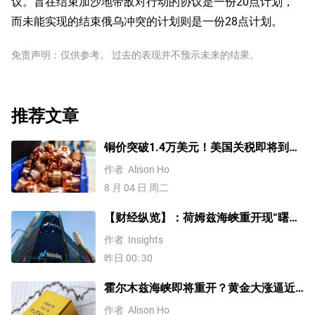
议。旨在结束加沙地带敌对行动的协议是一份20点计划，
而未能实现的结束俄乌冲突的计划则是一份28点计划。
免责声明：仅供参考。 过去的表现并不预示未来的结果。
推荐文章
铜价突破1.4万美元！美国关税即将到
来？未来会再创新高吗？
作者
Alison Ho
8 月 04 日 周二
【财经纵览】：荷姆兹海峡重开现“曙
光”、WTI原油重挫逾6%，道指、标普创
作者
Insights
历史新高！
昨日 00: 30
霍尔木兹海峡即将重开？黄金大涨逼近
4200美元！原油价格3连跌
作者
Alison Ho