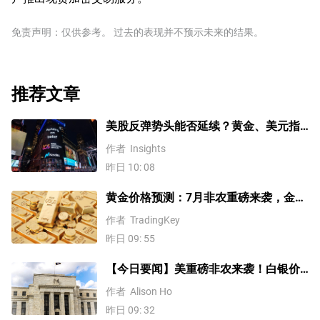
免责声明：仅供参考。 过去的表现并不预示未来的结果。
推荐文章
美股反弹势头能否延续？黄金、美元指
数、费半指数、纳指100技术分析
作者
Insights
昨日 10: 08
黄金价格预测：7月非农重磅来袭，金价
站上4300美元后还能涨吗？
作者
TradingKey
昨日 09: 55
【今日要闻】美重磅非农来袭！白银价
格涨4%，黄金创一个多月新高
作者
Alison Ho
昨日 09: 32