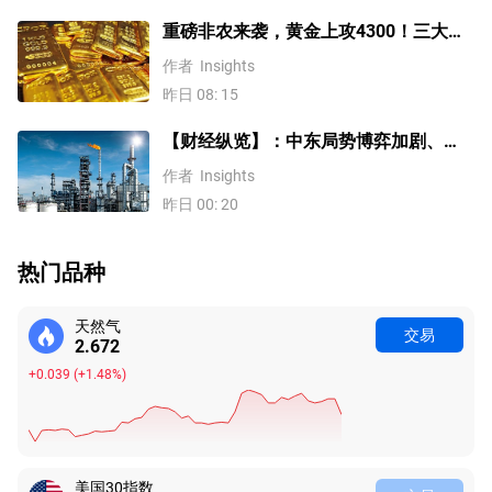
重磅非农来袭，黄金上攻4300！三大因
素预示金价升势有望延续
作者
Insights
昨日 08: 15
【财经纵览】：中东局势博弈加剧、
WTI原油涨超4%，10年期美债收益率、
作者
Insights
美元反弹，道指终结五连涨！
昨日 00: 20
热门品种
天然气
交易
2.672
+0.039
(
+1.48%
)
美国30指数