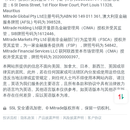
是：6 St Denis Street, 1st Floor River Court, Port Louis 11328,
Mauritius
Mitrade Global Pty Ltd注册号码为ABN 90 149 011 361, 澳大利亚金融
服务牌照 (AFSL) 号码为 398528。
Mitrade Holding Ltd获开曼群岛金融管理局（CIMA）授权并受其监
管，SIB牌照号码为1612446。
Mitrade Markets Pty Ltd 获南非金融部门行为监管局（FSCA）授权并
受其监管，为一家金融服务提供商（FSP），牌照号码为 54842。
Mitrade Financial Services LLC 获阿联酋资本市场管理局（CMA）授
权并受其监管，牌照号码为 20200000397。
本网站所提供的信息不面向美国、加拿大、日本、新西兰、英国或菲
律宾的居民。此外，若在任何国家或司法辖区内分发或使用这些信息
违反当地法律或监管规定，则任何人士均不得使用本网站内容。请注
意，英语为我们服务的主要语言，且所有条款和协议中具有法律效力
的语言均为英语。其他语言版本仅供参考。如英语版本与其他语言版
本存在任何差异，应以英语版本为准。
SSL 安全通讯加密。© Mitrade版权所有， 保留一切权利。
投诉流程
隐私政策
产品披露声明
风险披露声明
客户协议