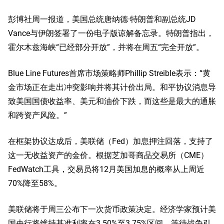
彭博社周一报道，美国总统唐纳德·特朗普和副总统JD
Vance与伊朗签署了一份电子版谅解备忘录。特朗普指出，
霍尔木兹海峡“已经部分开放”，并将在周五“完全开放”。
Blue Line Futures首席市场策略师Phillip Streible表示：“黄
金市场正在走出冲突影响并将其计价出局。和平协议消息导
致美国国债收益率、美元和油价下跌，而这些是最大的通胀
和跨资产风险。”
在框架协议达成后，美联储（Fed）加息押注回落，支持了
这一无收益资产的金价。根据芝加哥商品交易所（CME）
FedWatch工具，交易员将12月美国加息的概率从上周近
70%降至58%。
美联储将于周三公布下一次货币政策决定。经济学家预计美
国央行将维持基准利率在3.50%至3.75%区间，等待战争引