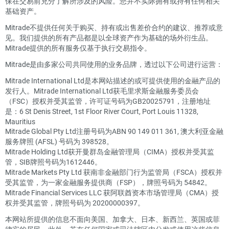
保在交易前充分了解所涉及的风险。您并不实际拥有或持有任何相关
基础资产。
Mitrade不提供任何关于购买、持有或出售差价合约的建议、推荐或意
见。我们提供的所有产品都是以全球资产作为基础的场外衍生品。
Mitrade提供的所有服务仅基于执行交易指令。
Mitrade是由多家公司共同使用的业务品牌，透过以下公司进行运营：
Mitrade International Ltd是本网站描述的或可提供使用的金融产品的
发行人。Mitrade International Ltd获毛里求斯金融服务委员会
（FSC）授权并受其监管，许可证号码为GB20025791，注册地址
是：6 St Denis Street, 1st Floor River Court, Port Louis 11328,
Mauritius
Mitrade Global Pty Ltd注册号码为ABN 90 149 011 361, 澳大利亚金融
服务牌照 (AFSL) 号码为 398528。
Mitrade Holding Ltd获开曼群岛金融管理局（CIMA）授权并受其监
管，SIB牌照号码为1612446。
Mitrade Markets Pty Ltd 获南非金融部门行为监管局（FSCA）授权并
受其监管，为一家金融服务提供商（FSP），牌照号码为 54842。
Mitrade Financial Services LLC 获阿联酋资本市场管理局（CMA）授
权并受其监管，牌照号码为 20200000397。
本网站所提供的信息不面向美国、加拿大、日本、新西兰、英国或菲