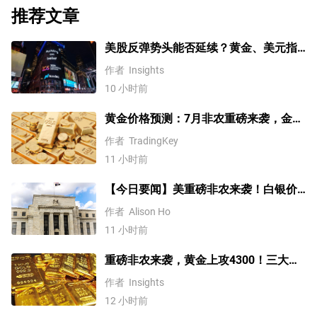
推荐文章
美股反弹势头能否延续？黄金、美元指
数、费半指数、纳指100技术分析
作者
Insights
10 小时前
黄金价格预测：7月非农重磅来袭，金价
站上4300美元后还能涨吗？
作者
TradingKey
11 小时前
【今日要闻】美重磅非农来袭！白银价
格涨4%，黄金创一个多月新高
作者
Alison Ho
11 小时前
重磅非农来袭，黄金上攻4300！三大因
素预示金价升势有望延续
作者
Insights
12 小时前