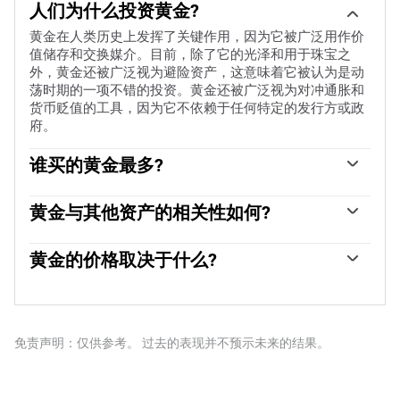
人们为什么投资黄金?
黄金在人类历史上发挥了关键作用，因为它被广泛用作价
值储存和交换媒介。目前，除了它的光泽和用于珠宝之
外，黄金还被广泛视为避险资产，这意味着它被认为是动
荡时期的一项不错的投资。黄金还被广泛视为对冲通胀和
货币贬值的工具，因为它不依赖于任何特定的发行方或政
府。
谁买的黄金最多?
各国央行是最大的黄金持有者。为了在动荡时期支撑本国
货币，各国央行倾向于使储备多样化，并购买黄金，以提
黄金与其他资产的相关性如何?
高人们对经济和货币实力的看法。高黄金储备可以成为一
黄金与美元和美国国债呈负相关，两者都是主要的储备资
个国家偿付能力的信任来源。根据世界黄金协会的数据，
产和避险资产。当美元贬值时，黄金往往会上涨，使投资
黄金的价格取决于什么?
各国央行在2022年增加了1136吨黄金储备，价值约700亿
者和央行能够在动荡时期实现资产多元化。黄金与风险资
美元。这是有记录以来最高的年度购买量。中国、印度和
由于各种各样的因素，价格可能会变动。地缘政治不稳定
产也呈负相关。股市的反弹往往会压低金价，而风险较高
土耳其等新兴经济体的央行正在迅速增加黄金储备。
或对深度衰退的担忧可能会迅速推高黄金价格，因其避险
的市场的抛售往往有利于黄金。
地位。作为一种低收益资产，黄金往往会随着利率下降而
上涨，而较高的资金成本通常会拖累黄金。尽管如此，由
免责声明：仅供参考。 过去的表现并不预示未来的结果。
于资产以美元(XAU/USD)定价，大多数走势取决于美元
(USD)的表现。强势美元倾向于控制金价，而弱势美元则
可能推高金价。