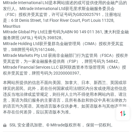
Mitrade International Ltd是本网站描述的或可提供使用的金融产品的
发行人。Mitrade International Ltd获毛里求斯金融服务委员会
（FSC）授权并受其监管，许可证号码为GB20025791，注册地址
是：6 St Denis Street, 1st Floor River Court, Port Louis 11328,
Mauritius
Mitrade Global Pty Ltd注册号码为ABN 90 149 011 361, 澳大利亚金融
服务牌照 (AFSL) 号码为 398528。
Mitrade Holding Ltd获开曼群岛金融管理局（CIMA）授权并受其监
管，SIB牌照号码为1612446。
Mitrade Markets Pty Ltd 获南非金融部门行为监管局（FSCA）授权并
受其监管，为一家金融服务提供商（FSP），牌照号码为 54842。
Mitrade Financial Services LLC 获阿联酋资本市场管理局（CMA）授
权并受其监管，牌照号码为 20200000397。
本网站所提供的信息不面向美国、加拿大、日本、新西兰、英国或菲
律宾的居民。此外，若在任何国家或司法辖区内分发或使用这些信息
违反当地法律或监管规定，则任何人士均不得使用本网站内容。请注
意，英语为我们服务的主要语言，且所有条款和协议中具有法律效力
的语言均为英语。其他语言版本仅供参考。如英语版本与其他语言版
本存在任何差异，应以英语版本为准。
SSL 安全通讯加密。© Mitrade版权所有， 保留一切权利。