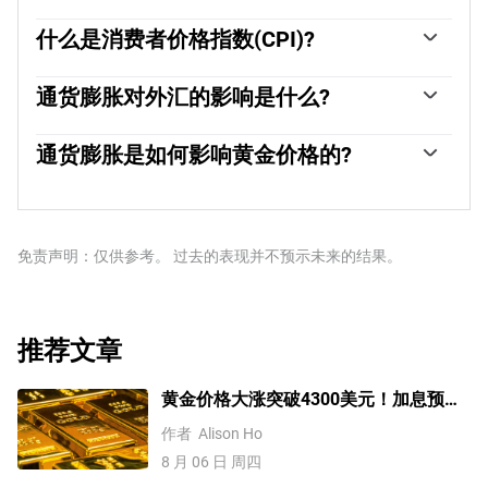
什么是消费者价格指数(CPI)?
消费者价格指数(CPI)衡量一篮子商品和服务在一段时间内
的价格变化。它通常以月环比(MoM)和年同比(YoY)的百分
通货膨胀对外汇的影响是什么?
比变化来表示。核心CPI是各国央行的目标，因为它不包
一个国家的高通货膨胀会推高其货币的价值，尽管这似乎
括波动较大的食品和燃料投入。当核心CPI高于2%时，通
有悖常理，反之亦然。这是因为央行通常会提高利率以对
通货膨胀是如何影响黄金价格的?
常会导致更高的利率，反之亦然，当它低于2%时。由于较
抗更高的通胀，这会吸引更多的全球资本流入，这些投资
高的利率对货币有利，较高的通货膨胀通常会导致货币走
“以前，黄金是投资者在高通胀时期转向的资产，因为它能
者正在寻找一个有利可图的投资场所。
强。当通胀下降时，情况正好相反。
保值，虽然投资者在市场极端动荡时期仍然会购买黄金，
因为它具有避险属性，但大多数时候并非如此。这是因为
当通胀高企时，央行会提高利率来对抗通胀。较高的利率
免责声明：仅供参考。 过去的表现并不预示未来的结果。
对黄金来说是负面的，因为相对于有息资产或将钱存入现
金存款账户，它们增加了持有黄金的机会成本。另一方
面，较低的通胀往往对黄金有利，因为它会降低利率，使
这种明亮的金属成为更可行的投资选择。”
推荐文章
黄金价格大涨突破4300美元！加息预期
降温叠加央行购金，未来继续涨？
作者
Alison Ho
8 月 06 日 周四