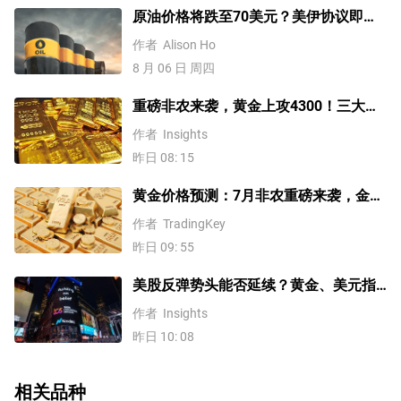
原油价格将跌至70美元？美伊协议即将
达成，但小心冲突再起
作者
Alison Ho
8 月 06 日 周四
重磅非农来袭，黄金上攻4300！三大因
素预示金价升势有望延续
作者
Insights
昨日 08: 15
黄金价格预测：7月非农重磅来袭，金价
站上4300美元后还能涨吗？
作者
TradingKey
昨日 09: 55
美股反弹势头能否延续？黄金、美元指
数、费半指数、纳指100技术分析
作者
Insights
昨日 10: 08
相关品种