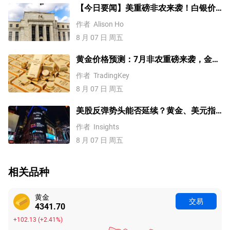
【今日要闻】美重磅非农来袭！白银价
格涨4%，黄金创一个多月新高
作者
Alison Ho
8 月 07 日 周五
黄金价格预测：7月非农重磅来袭，金价
站上4300美元后还能涨吗？
作者
TradingKey
8 月 07 日 周五
美股反弹势头能否延续？黄金、美元指
数、费半指数、纳指100技术分析
作者
Insights
8 月 07 日 周五
相关品种
黄金
交易
4341.70
+102.13
(
+2.41%
)