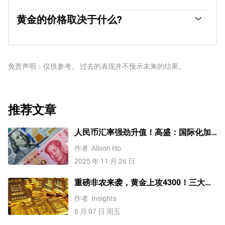
高人们对经济和货币实力的看法。高黄金储备可以成为一
黄金与美元和美国国债呈负相关，两者都是主要的储备资
个国家偿付能力的信任来源。根据世界黄金协会的数据，
产和避险资产。当美元贬值时，黄金往往会上涨，使投资
黄金的价格取决于什么?
各国央行在2022年增加了1136吨黄金储备，价值约700亿
者和央行能够在动荡时期实现资产多元化。黄金与风险资
美元。这是有记录以来最高的年度购买量。中国、印度和
由于各种各样的因素，价格可能会变动。地缘政治不稳定
产也呈负相关。股市的反弹往往会压低金价，而风险较高
土耳其等新兴经济体的央行正在迅速增加黄金储备。
或对深度衰退的担忧可能会迅速推高黄金价格，因其避险
的市场的抛售往往有利于黄金。
地位。作为一种低收益资产，黄金往往会随着利率下降而
上涨，而较高的资金成本通常会拖累黄金。尽管如此，由
免责声明：仅供参考。 过去的表现并不预示未来的结果。
于资产以美元(XAU/USD)定价，大多数走势取决于美元
(USD)的表现。强势美元倾向于控制金价，而弱势美元则
可能推高金价。
推荐文章
人民币汇率强劲升值！高盛：国际化加
速，2026年人民币兑美元升至6.85
作者
Alison Ho
2025 年 11 月 26 日
重磅非农来袭，黄金上攻4300！三大因
素预示金价升势有望延续
作者
Insights
8 月 07 日 周五