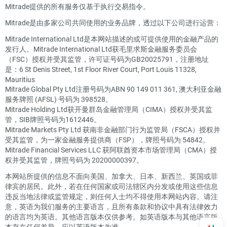
Mitrade提供的所有服务仅基于执行交易指令。
Mitrade是由多家公司共同使用的业务品牌，透过以下公司进行运营：
Mitrade International Ltd是本网站描述的或可提供使用的金融产品的
发行人。Mitrade International Ltd获毛里求斯金融服务委员会
（FSC）授权并受其监管，许可证号码为GB20025791，注册地址
是：6 St Denis Street, 1st Floor River Court, Port Louis 11328,
Mauritius
Mitrade Global Pty Ltd注册号码为ABN 90 149 011 361, 澳大利亚金融
服务牌照 (AFSL) 号码为 398528。
Mitrade Holding Ltd获开曼群岛金融管理局（CIMA）授权并受其监
管，SIB牌照号码为1612446。
Mitrade Markets Pty Ltd 获南非金融部门行为监管局（FSCA）授权并
受其监管，为一家金融服务提供商（FSP），牌照号码为 54842。
Mitrade Financial Services LLC 获阿联酋资本市场管理局（CMA）授
权并受其监管，牌照号码为 20200000397。
本网站所提供的信息不面向美国、加拿大、日本、新西兰、英国或菲
律宾的居民。此外，若在任何国家或司法辖区内分发或使用这些信息
违反当地法律或监管规定，则任何人士均不得使用本网站内容。请注
意，英语为我们服务的主要语言，且所有条款和协议中具有法律效力
的语言均为英语。其他语言版本仅供参考。如英语版本与其他语言版
本存在任何差异，应以英语版本为准。