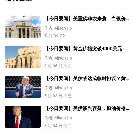
【今日要闻】美重磅非农来袭！白银价
格涨4%，黄金创一个多月新高
作者
Alison Ho
昨日 09: 32
【今日要闻】黄金价格突破4300美元，
比特币逼近6.5万，关注伊朗谈判
作者
Alison Ho
8 月 06 日 周四
【今日要闻】美伊或达成临时协议？黄
金三连涨，美国ADP就业数据来袭
作者
Alison Ho
8 月 05 日 周三
【今日要闻】美伊谈判存疑，原油价格
上涨，铜价突破1.4万美元
作者
Alison Ho
8 月 04 日 周二