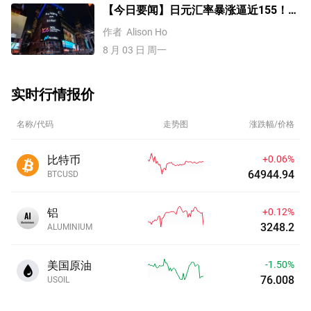
【今日要闻】日元汇率暴涨逼近155！美
伊谈判或重启，原油价格大跌8%
作者
Alison Ho
8 月 03 日 周一
实时行情报价
名称/代码
走势图
涨跌幅/价格
比特币
+0.06%
64944.97
BTCUSD
铝
+0.12%
3248.2
ALUMINIUM
美国原油
-1.50%
76.008
USOIL