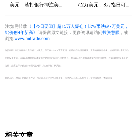
美元！渣打银行押注美国
7.2万美元，8万指日可
大选行情！
待？
注:如需转载
《【今日要闻】超15万人爆仓！比特币跌破7万美元，
铝价创4年新高》
请保留原文链接，更多资讯请访问
投资慧眼
，或
浏览
www.mitrade.com
免责声明: 本文内容仅代表作者个人观点，不代表mitrade官方立场，也不能作为投资建议。文章内容仅做参考，读者不应以本文作为
任何投资依据。 mitrade对任何以本文为交易依据的结果不承担责任。 Mitrade亦不能保证本文内容的准确性。在做出任何投资决定
之前，您应该寻求独立财务顾问的建议，以确保您了解风险。
差价合约（CFD）是杠杆性产品，有可能导致您损失全部资金。这些产品并不适合所有人，请谨慎投资。
查阅详情
相关文章