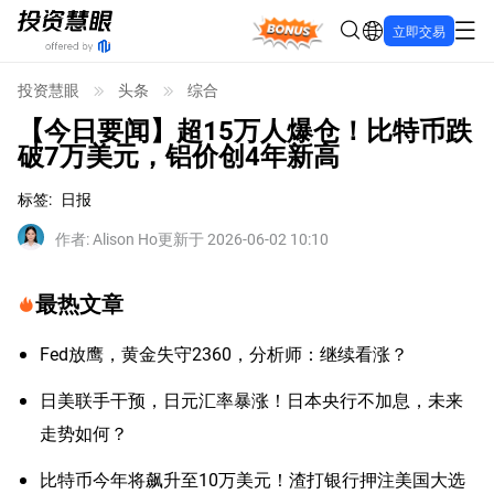
Bonus
立即交易
投资慧眼
头条
综合
【今日要闻】超15万人爆仓！比特币跌
破7万美元，铝价创4年新高
标签
:
日报
作者
:
Alison Ho
更新于 2026-06-02 10:10
最热文章
Fed放鹰，黄金失守2360，分析师：继续看涨？
日美联手干预，日元汇率暴涨！日本央行不加息，未来
走势如何？
比特币今年将飙升至10万美元！渣打银行押注美国大选