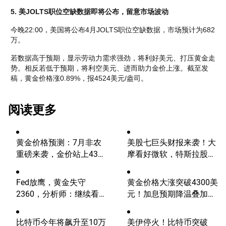
5. 
美JOLTS职位空缺数据
即将公布，留意市场波动
今晚22:00，美国将公布4月JOLTS职位空缺数据，市场预计为682
万。
若数据高于预期，显示劳动力需求强劲，将利好美元、打压黄金走
势。相反若低于预期，将利空美元、进而助力金价上涨。截至发
稿，黄金价格涨0.89%，报4524美元/盎司。
阅读更多
黄金价格预测：7月非农
美股七巨头财报来袭！大
重磅来袭，金价站上4300
摩看好微软，特斯拉股价
美元后还能涨吗？
将迎巨震？
Fed放鹰，黄金失守
黄金价格大涨突破4300美
2360，分析师：继续看
元！加息预期降温叠加央
涨？
行购金，未来继续涨？
比特币今年将飙升至10万
美伊停火！比特币突破