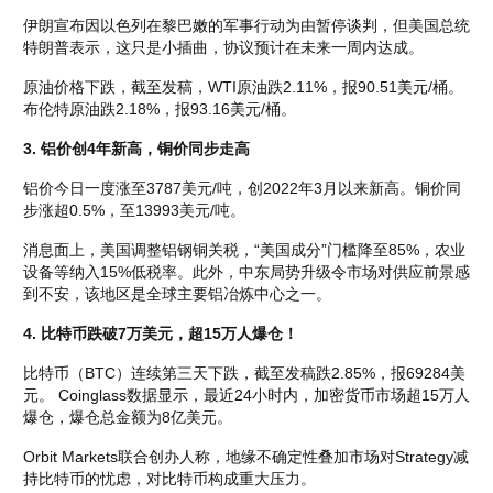
伊朗宣布因以色列在黎巴嫩的军事行动为由暂停谈判，但美国总统
特朗普表示，这只是小插曲，协议预计在未来一周内达成。
原油价格下跌，截至发稿，WTI原油跌2.11%，报90.51美元/桶。
布伦特原油跌2.18%，报93.16美元/桶。
3. 铝价创4年新高，铜价同步走高
铝价今日一度涨至3787美元/吨，创2022年3月以来新高。铜价同
步涨超0.5%，至13993美元/吨。
消息面上，美国调整铝钢铜关税，“美国成分”门槛降至85%，农业
设备等纳入15%低税率。此外，中东局势升级令市场对供应前景感
到不安，该地区是全球主要铝冶炼中心之一。
4. 比特币跌破7万美元，超15万人爆仓！
比特币（BTC）连续第三天下跌，截至发稿跌2.85%，报69284美
元。 Coinglass数据显示，最近24小时内，加密货币市场超15万人
爆仓，爆仓总金额为8亿美元。
Orbit Markets联合创办人称，地缘不确定性叠加市场对Strategy减
持比特币的忧虑，对比特币构成重大压力。