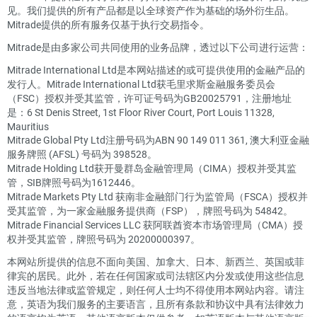
见。我们提供的所有产品都是以全球资产作为基础的场外衍生品。
Mitrade提供的所有服务仅基于执行交易指令。
Mitrade是由多家公司共同使用的业务品牌，透过以下公司进行运营：
Mitrade International Ltd是本网站描述的或可提供使用的金融产品的
发行人。Mitrade International Ltd获毛里求斯金融服务委员会
（FSC）授权并受其监管，许可证号码为GB20025791，注册地址
是：6 St Denis Street, 1st Floor River Court, Port Louis 11328,
Mauritius
Mitrade Global Pty Ltd注册号码为ABN 90 149 011 361, 澳大利亚金融
服务牌照 (AFSL) 号码为 398528。
Mitrade Holding Ltd获开曼群岛金融管理局（CIMA）授权并受其监
管，SIB牌照号码为1612446。
Mitrade Markets Pty Ltd 获南非金融部门行为监管局（FSCA）授权并
受其监管，为一家金融服务提供商（FSP），牌照号码为 54842。
Mitrade Financial Services LLC 获阿联酋资本市场管理局（CMA）授
权并受其监管，牌照号码为 20200000397。
本网站所提供的信息不面向美国、加拿大、日本、新西兰、英国或菲
律宾的居民。此外，若在任何国家或司法辖区内分发或使用这些信息
违反当地法律或监管规定，则任何人士均不得使用本网站内容。请注
意，英语为我们服务的主要语言，且所有条款和协议中具有法律效力