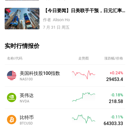
【今日要闻】日美联手干预，日元汇率
巨震！ AI股大涨
作者
Alison Ho
7 月 31 日 周五
实时行情报价
名称/代码
走势图
涨跌幅/价格
美国科技股100指数
+0.24%
29453.4
NAS100
英伟达
-0.18%
218.58
NVDA
比特币
-0.11%
64303.33
BTCUSD