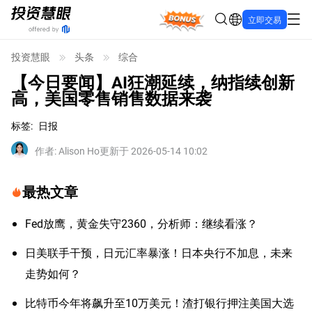
Bonus
立即交易
投资慧眼
头条
综合
【今日要闻】AI狂潮延续，纳指续创新
高，美国零售销售数据来袭
标签
:
日报
作者
:
Alison Ho
更新于 2026-05-14 10:02
最热文章
Fed放鹰，黄金失守2360，分析师：继续看涨？
日美联手干预，日元汇率暴涨！日本央行不加息，未来
走势如何？
比特币今年将飙升至10万美元！渣打银行押注美国大选