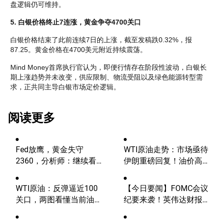
盘逻辑仍可维持。
5. 白银价格终止7连涨，黄金争夺4700关口
白银价格结束了此前连续7日的上涨，截至发稿跌0.32%，报
87.25。黄金价格在4700美元附近持续震荡。
Mind Money首席执行官认为，即便行情存在阶段性波动，白银长
期上涨趋势并未改变，供应限制、物流受阻以及绿色能源转型需
求，正共同主导白银市场定价逻辑。
阅读更多
Fed放鹰，黄金失守
WTI原油走势：市场亟待
2360，分析师：继续看
伊朗重磅回复！油价高波
涨？
动性有望延续
WTI原油：反弹逼近100
【今日要闻】FOMC会议
关口，两图看懂当前油价
纪要来袭！英伟达财报将
走势分歧！
出炉，AI概念股普涨