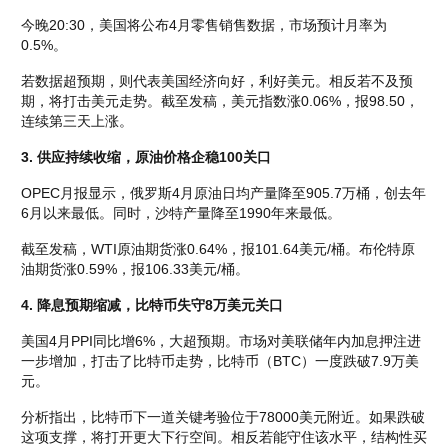
今晚20:30，美国将公布4月零售销售数据，市场预计月率为
0.5%。
若数据超预期，则代表美国经济向好，利好美元。相反若不及预
期，将打击美元走势。截至发稿，美元指数涨0.06%，报98.50，
连续第三天上涨。
3. 供应持续收缩，原油价格企稳100关口
OPEC月报显示，俄罗斯4月原油日均产量降至905.7万桶，创去年
6月以来最低。同时，沙特产量降至1990年来最低。
截至发稿，WTI原油期货涨0.64%，报101.64美元/桶。布伦特原
油期货涨0.59%，报106.33美元/桶。
4. 降息预期缩减，比特币失守8万美元关口
美国4月PPI同比增6%，大超预期。市场对美联储年内加息押注进
一步增加，打击了比特币走势，比特币（BTC）一度跌破7.9万美
元。
分析指出，比特币下一道关键考验位于78000美元附近。如果跌破
这项支撑，将打开更大下行空间。相反若能守住该水平，结构性买