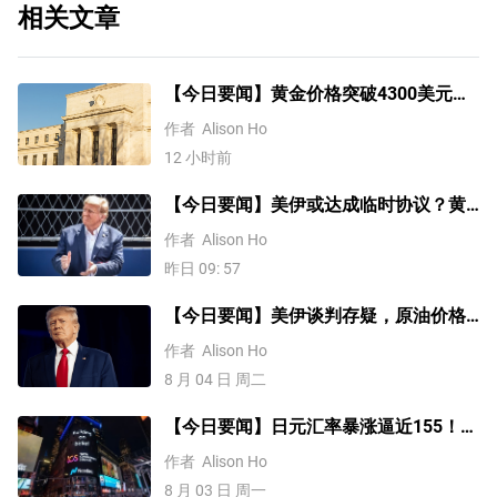
相关文章
【今日要闻】黄金价格突破4300美元，
比特币逼近6.5万，关注伊朗谈判
作者
Alison Ho
12 小时前
【今日要闻】美伊或达成临时协议？黄
金三连涨，美国ADP就业数据来袭
作者
Alison Ho
昨日 09: 57
【今日要闻】美伊谈判存疑，原油价格
上涨，铜价突破1.4万美元
作者
Alison Ho
8 月 04 日 周二
【今日要闻】日元汇率暴涨逼近155！美
伊谈判或重启，原油价格大跌8%
作者
Alison Ho
8 月 03 日 周一