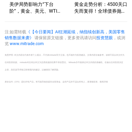
美伊局势影响力“下台
黄金走势分析：4500关口
阶”，黄金、美元、WTI原
失而复得！全球债券抛售
油、标普500技术分析
风暴下金价如何抉择？
注:如需转载
《【今日要闻】AI狂潮延续，纳指续创新高，美国零售
销售数据来袭》
请保留原文链接，更多资讯请访问
投资慧眼
，或浏
览
www.mitrade.com
免责声明: 本文内容仅代表作者个人观点，不代表mitrade官方立场，也不能作为投资建议。文章内容仅做参考，读者不应以本文作为
任何投资依据。 mitrade对任何以本文为交易依据的结果不承担责任。 Mitrade亦不能保证本文内容的准确性。在做出任何投资决定
之前，您应该寻求独立财务顾问的建议，以确保您了解风险。
差价合约（CFD）是杠杆性产品，有可能导致您损失全部资金。这些产品并不适合所有人，请谨慎投资。
查阅详情