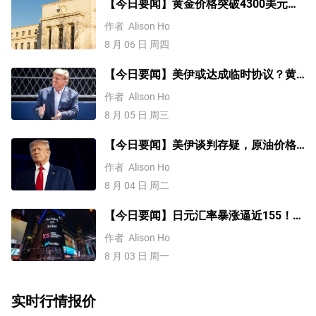
【今日要闻】黄金价格突破4300美元，
比特币逼近6.5万，关注伊朗谈判
作者
Alison Ho
8 月 06 日 周四
【今日要闻】美伊或达成临时协议？黄
金三连涨，美国ADP就业数据来袭
作者
Alison Ho
8 月 05 日 周三
【今日要闻】美伊谈判存疑，原油价格
上涨，铜价突破1.4万美元
作者
Alison Ho
8 月 04 日 周二
【今日要闻】日元汇率暴涨逼近155！美
伊谈判或重启，原油价格大跌8%
作者
Alison Ho
8 月 03 日 周一
实时行情报价