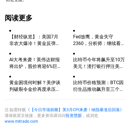
阅读更多
【财经纵览】：美国7月
Fed放鹰，黄金失守
非农大爆冷！黄金反弹逼
2360，分析师：继续看
近4400，美元受阻100关
涨？
口，标普500续创历史新
AI大考来袭！英伟达财报
比特币今年将飙升至10万
高
将出炉，股价将迎6%巨
美元！渣打银行押注美国
震？
大选行情！
黄金困境何时解？美伊谈
比特币价格预测：BTC因
判破裂令金价再度承压，
衍生品推动飙升至三个月
还能重返5000美元吗？
高点
注:如需转载
《【今日市场前瞻】美3月CPI来袭！纳指暴涨后回落》
请保留原文链接，更多资讯请访问
投资慧眼
，或浏览
www.mitrade.com