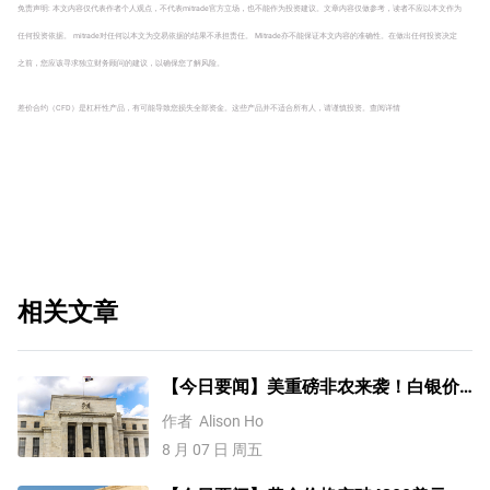
免责声明: 本文内容仅代表作者个人观点，不代表mitrade官方立场，也不能作为投资建议。文章内容仅做参考，读者不应以本文作为
任何投资依据。 mitrade对任何以本文为交易依据的结果不承担责任。 Mitrade亦不能保证本文内容的准确性。在做出任何投资决定
之前，您应该寻求独立财务顾问的建议，以确保您了解风险。
差价合约（CFD）是杠杆性产品，有可能导致您损失全部资金。这些产品并不适合所有人，请谨慎投资。
查阅详情
相关文章
【今日要闻】美重磅非农来袭！白银价
格涨4%，黄金创一个多月新高
作者
Alison Ho
8 月 07 日 周五