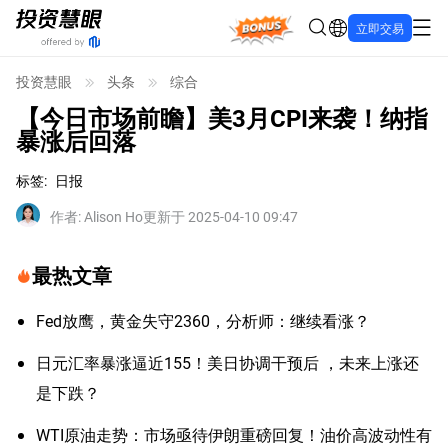
Bonus
立即交易
投资慧眼
头条
综合
【今日市场前瞻】美3月CPI来袭！纳指
暴涨后回落
标签
:
日报
作者
:
Alison Ho
更新于 2025-04-10 09:47
最热文章
Fed放鹰，黄金失守2360，分析师：继续看涨？
日元汇率暴涨逼近155！美日协调干预后 ，未来上涨还
是下跌？
WTI原油走势：市场亟待伊朗重磅回复！油价高波动性有