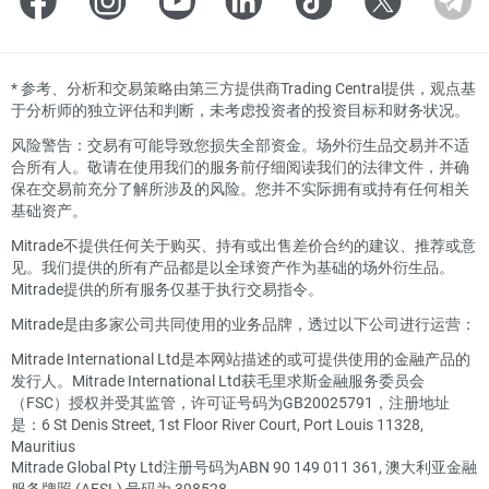
*
参考、分析和交易策略由第三方提供商Trading Central提供，观点基
于分析师的独立评估和判断，未考虑投资者的投资目标和财务状况。
风险警告：交易有可能导致您损失全部资金。场外衍生品交易并不适
合所有人。敬请在使用我们的服务前仔细阅读我们的法律文件，并确
保在交易前充分了解所涉及的风险。您并不实际拥有或持有任何相关
基础资产。
Mitrade不提供任何关于购买、持有或出售差价合约的建议、推荐或意
见。我们提供的所有产品都是以全球资产作为基础的场外衍生品。
Mitrade提供的所有服务仅基于执行交易指令。
Mitrade是由多家公司共同使用的业务品牌，透过以下公司进行运营：
Mitrade International Ltd是本网站描述的或可提供使用的金融产品的
发行人。Mitrade International Ltd获毛里求斯金融服务委员会
（FSC）授权并受其监管，许可证号码为GB20025791，注册地址
是：6 St Denis Street, 1st Floor River Court, Port Louis 11328,
Mauritius
Mitrade Global Pty Ltd注册号码为ABN 90 149 011 361, 澳大利亚金融
服务牌照 (AFSL) 号码为 398528。