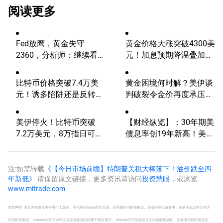
阅读更多
Fed放鹰，黄金失守
黄金价格大涨突破4300美
2360，分析师：继续看
元！加息预期降温叠加央
涨？
行购金，未来继续涨？
比特币价格突破7.4万美
黄金困境何时解？美伊谈
元！诱多陷阱还是反转信
判破裂令金价再度承压，
号？关注这一点位
还能重返5000美元吗？
美伊停火！比特币突破
【财经纵览】：30年期美
7.2万美元，8万指日可
债息率创19年新高！美
待？
元/日元七连涨，黄金跌
破4500、标普、纳指三连
跌
注:如需转载
《【今日市场前瞻】特朗普关税大棒落下！油价跌至四
年新低》
请保留原文链接，更多资讯请访问
投资慧眼
，或浏览
www.mitrade.com
免责声明: 本文内容仅代表作者个人观点，不代表mitrade官方立场，也不能作为投资建议。文章内容仅做参考，读者不应以本文作为
任何投资依据。 mitrade对任何以本文为交易依据的结果不承担责任。 Mitrade亦不能保证本文内容的准确性。在做出任何投资决定