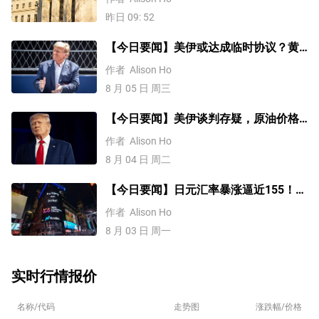
昨日 09: 52
【今日要闻】美伊或达成临时协议？黄
金三连涨，美国ADP就业数据来袭
作者
Alison Ho
8 月 05 日 周三
【今日要闻】美伊谈判存疑，原油价格
上涨，铜价突破1.4万美元
作者
Alison Ho
8 月 04 日 周二
【今日要闻】日元汇率暴涨逼近155！美
伊谈判或重启，原油价格大跌8%
作者
Alison Ho
8 月 03 日 周一
实时行情报价
名称/代码
走势图
涨跌幅/价格