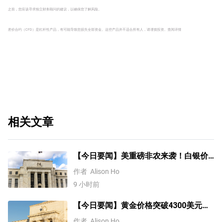
之前，您应该寻求独立财务顾问的建议，以确保您了解风险。
差价合约（CFD）是杠杆性产品，有可能导致您损失全部资金。这些产品并不适合所有人，请谨慎投资。
查阅详情
相关文章
【今日要闻】美重磅非农来袭！白银价
格涨4%，黄金创一个多月新高
作者
Alison Ho
9 小时前
【今日要闻】黄金价格突破4300美元，
比特币逼近6.5万，关注伊朗谈判
作者
Alison Ho