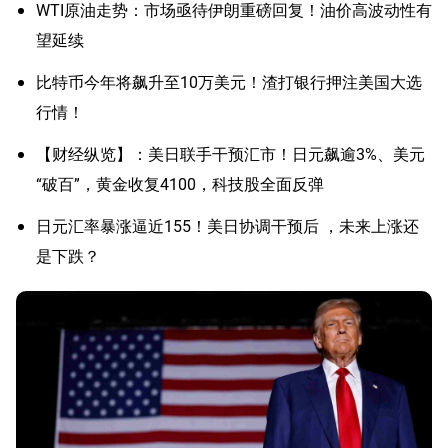
WTI原油走势：市场亟待伊朗重磅回复！油价高波动性有
望延续
比特币今年将飙升至10万美元！渣打银行押注美国大选
行情！
【财经纵览】：美日联手干预汇市！日元飙逾3%、美元
“破百”，黄金收复4100，科技股全面反弹
日元汇率暴涨逼近155！美日协调干预后 ，未来上涨还
是下跌？