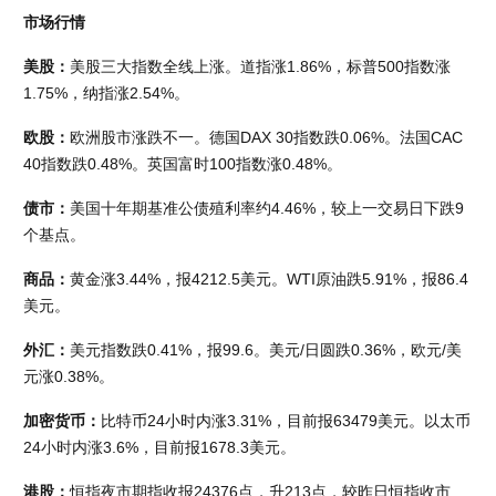
市场行情
美股：
美股三大指数全线上涨。道指涨1.86%，标普500指数涨
1.75%，纳指涨2.54%。
欧股：
欧洲股市涨跌不一。德国DAX 30指数跌0.06%。法国CAC 
40指数跌0.48%。英国富时100指数涨0.48%。
债市：
美国十年期基准公债殖利率约4.46%，较上一交易日下跌9
个基点。
商品：
黄金涨3.44%，报4212.5美元。WTI原油跌5.91%，报86.4
美元。
外汇：
美元指数跌0.41%，报99.6。美元/日圆跌0.36%，欧元/美
元涨0.38%。
加密货币：
比特币24小时内涨3.31%，目前报63479美元。以太币
24小时内涨3.6%，目前报1678.3美元。
港股：
恒指夜市期指收报24376点，升213点，较昨日恒指收市