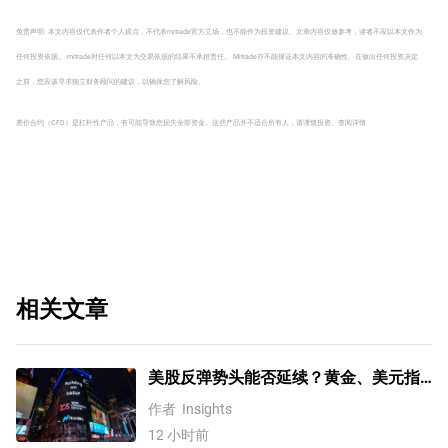
免责声明: 本文内容仅代表作者个人观点，不代表mitrade官方立场，也不能作为投资建议。文章内容仅做参考，读者不应以本文作为
任何投资依据。 mitrade对任何以本文为交易依据的结果不承担责任。 Mitrade亦不能保证本文内容的准确性。在做出任何投资决定
之前，您应该寻求独立财务顾问的建议，以确保您了解风险。
差价合约（CFD）是杠杆性产品，有可能导致您损失全部资金。这些产品并不适合所有人，请谨慎投资。
查阅详情
相关文章
美股反弹势头能否延续？黄金、美元指
数、费半指数、纳指100技术分析
作者
Insights
12 小时前