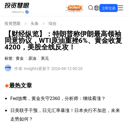
Bonus
立即交易
投资慧眼
头条
综合
【财经纵览】：特朗普称伊朗最高领袖
同意协议，WTI原油重挫6%、黄金收复
4200，美股全线反攻！
标签
:
黄金
原油
美元
作者
:
Insights
更新于 2026-06-12 00:20
最热文章
Fed放鹰，黄金失守2360，分析师：继续看涨？
日美联手干预，日元汇率暴涨！日本央行不加息，未来
走势如何？