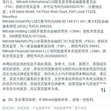
发行人。Mitrade International Ltd获毛里求斯金融服务委员会
（FSC）授权并受其监管，许可证号码为GB20025791，注册地址
是：6 St Denis Street, 1st Floor River Court, Port Louis 11328,
Mauritius
Mitrade Global Pty Ltd注册号码为ABN 90 149 011 361, 澳大利亚金融
服务牌照 (AFSL) 号码为 398528。
Mitrade Holding Ltd获开曼群岛金融管理局（CIMA）授权并受其监
管，SIB牌照号码为1612446。
Mitrade Markets Pty Ltd 获南非金融部门行为监管局（FSCA）授权并
受其监管，为一家金融服务提供商（FSP），牌照号码为 54842。
Mitrade Financial Services LLC 获阿联酋资本市场管理局（CMA）授
权并受其监管，牌照号码为 20200000397。
本网站所提供的信息不面向美国、加拿大、日本、新西兰、英国或菲
律宾的居民。此外，若在任何国家或司法辖区内分发或使用这些信息
违反当地法律或监管规定，则任何人士均不得使用本网站内容。请注
意，英语为我们服务的主要语言，且所有条款和协议中具有法律效力
的语言均为英语。其他语言版本仅供参考。如英语版本与其他语言版
本存在任何差异，应以英语版本为准。
SSL 安全通讯加密。© Mitrade版权所有， 保留一切权利。
投诉流程
隐私政策
产品披露声明
风险披露声明
客户协议