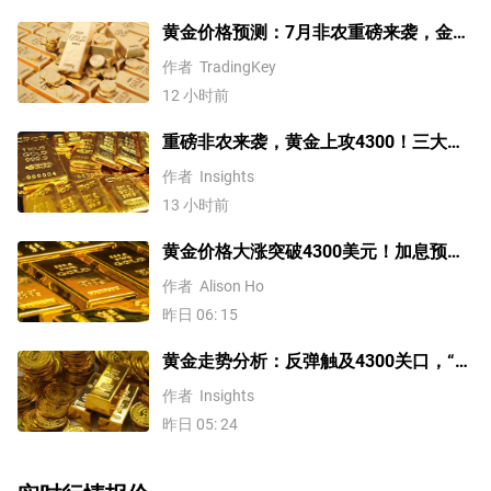
黄金价格预测：7月非农重磅来袭，金价
站上4300美元后还能涨吗？
作者
TradingKey
12 小时前
重磅非农来袭，黄金上攻4300！三大因
素预示金价升势有望延续
作者
Insights
13 小时前
黄金价格大涨突破4300美元！加息预期
降温叠加央行购金，未来继续涨？
作者
Alison Ho
昨日 06: 15
黄金走势分析：反弹触及4300关口，“双
底”确立剑指这一目标！
作者
Insights
昨日 05: 24