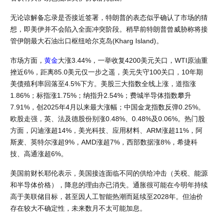
无论谅解备忘录是否接近签署，特朗普的表态似乎确认了市场的猜
想，即美伊并不会陷入全面冲突阶段。稍早前特朗普曾威胁称将接
管伊朗最大石油出口枢纽哈尔克岛(Kharg Island)。
市场方面，
黄金
大涨3.44%，一举收复4200美元关口，WTI原油重
挫近6%，距离85.0美元仅一步之遥，美元失守100关口，10年期
美债殖利率回落至4.5%下方。美股三大指数全线上涨，道指涨
1.86%；标指涨1.75%；纳指升2.54%；费城半导体指数攀升
7.91%，创2025年4月以来最大涨幅；中国金龙指数反弹0.25%。
欧股走强，英、法及德股份别涨0.48%、0.48%及0.06%。热门股
方面，闪迪涨超14%，美光科技、应用材料、ARM涨超11%，阿
斯麦、英特尔涨超9%，AMD涨超7%，西部数据涨8%，希捷科
技、高通涨超6%。
美国前财长耶伦表示，美国接连面临不同的供给冲击（关税、能源
和半导体价格），降息的理由亦已消失。通胀很可能在今明年持续
高于美联储目标，甚至因人工智能热潮而延续至2028年。但油价
存在较大不确定性，未来数月不太可能加息。