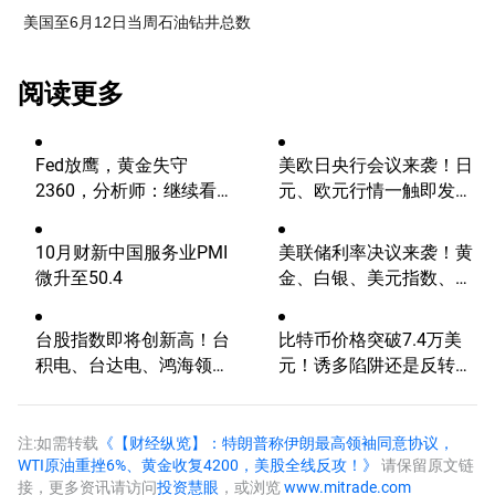
美国至6月12日当周石油钻井总数
阅读更多
Fed放鹰，黄金失守
美欧日央行会议来袭！日
2360，分析师：继续看
元、欧元行情一触即发
涨？
【外汇周报】
10月财新中国服务业PMI
美联储利率决议来袭！黄
微升至50.4
金、白银、美元指数、标
普500技术分析
台股指数即将创新高！台
比特币价格突破7.4万美
积电、台达电、鸿海领
元！诱多陷阱还是反转信
涨，华尔街继续看好
号？关注这一点位
注:如需转载
《【财经纵览】：特朗普称伊朗最高领袖同意协议，
WTI原油重挫6%、黄金收复4200，美股全线反攻！》
请保留原文链
接，更多资讯请访问
投资慧眼
，或浏览
www.mitrade.com