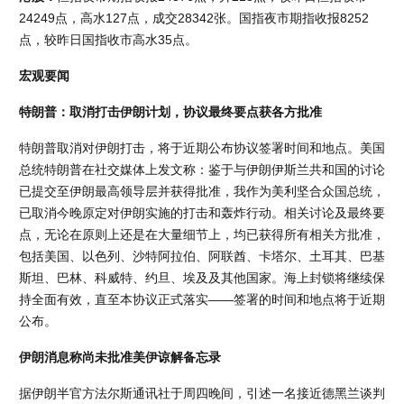
24249点，高水127点，成交28342张。国指夜市期指收报8252
点，较昨日国指收市高水35点。
宏观要闻
特朗普：取消打击伊朗计划，协议最终要点获各方批准
特朗普取消对伊朗打击，将于近期公布协议签署时间和地点。美国
总统特朗普在社交媒体上发文称：鉴于与伊朗伊斯兰共和国的讨论
已提交至伊朗最高领导层并获得批准，我作为美利坚合众国总统，
已取消今晚原定对伊朗实施的打击和轰炸行动。相关讨论及最终要
点，无论在原则上还是在大量细节上，均已获得所有相关方批准，
包括美国、以色列、沙特阿拉伯、阿联酋、卡塔尔、土耳其、巴基
斯坦、巴林、科威特、约旦、埃及及其他国家。海上封锁将继续保
持全面有效，直至本协议正式落实——签署的时间和地点将于近期
公布。
伊朗消息称尚未批准美伊谅解备忘录
据伊朗半官方法尔斯通讯社于周四晚间，引述一名接近德黑兰谈判