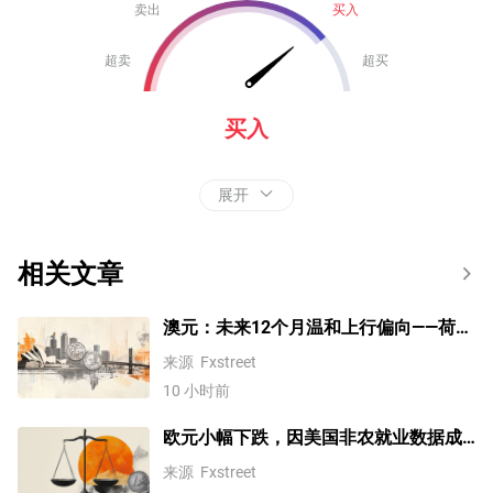
卖出
买入
超卖
超买
买入
展开
相关文章
澳元：未来12个月温和上行偏向——荷兰
合作银行
来源
Fxstreet
10 小时前
欧元小幅下跌，因美国非农就业数据成
为焦点
来源
Fxstreet