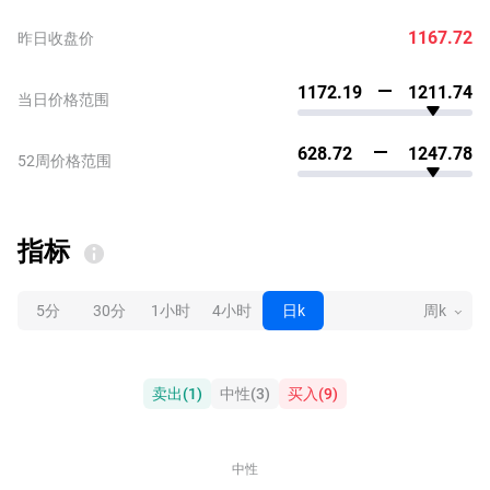
1167.72
昨日收盘价
1172.19
1211.74
当日价格范围
628.72
1247.78
52周价格范围
指标
5分
30分
1小时
4小时
日k
周k
卖出
(
1
)
中性
(
3
)
买入
(
9
)
中性