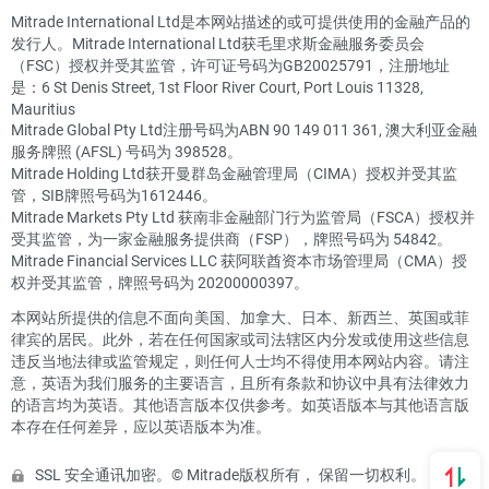
Mitrade International Ltd是本网站描述的或可提供使用的金融产品的
发行人。Mitrade International Ltd获毛里求斯金融服务委员会
（FSC）授权并受其监管，许可证号码为GB20025791，注册地址
是：6 St Denis Street, 1st Floor River Court, Port Louis 11328,
Mauritius
Mitrade Global Pty Ltd注册号码为ABN 90 149 011 361, 澳大利亚金融
服务牌照 (AFSL) 号码为 398528。
Mitrade Holding Ltd获开曼群岛金融管理局（CIMA）授权并受其监
管，SIB牌照号码为1612446。
Mitrade Markets Pty Ltd 获南非金融部门行为监管局（FSCA）授权并
受其监管，为一家金融服务提供商（FSP），牌照号码为 54842。
Mitrade Financial Services LLC 获阿联酋资本市场管理局（CMA）授
权并受其监管，牌照号码为 20200000397。
本网站所提供的信息不面向美国、加拿大、日本、新西兰、英国或菲
律宾的居民。此外，若在任何国家或司法辖区内分发或使用这些信息
违反当地法律或监管规定，则任何人士均不得使用本网站内容。请注
意，英语为我们服务的主要语言，且所有条款和协议中具有法律效力
的语言均为英语。其他语言版本仅供参考。如英语版本与其他语言版
本存在任何差异，应以英语版本为准。
SSL 安全通讯加密。© Mitrade版权所有， 保留一切权利。