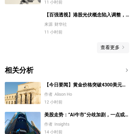
11 小时前
【百强透视】港股光伏概念陷入调整，
多重因素压制板块情绪
来源
财华社
11 小时前
查看更多
相关分析
【今日要闻】黄金价格突破4300美元，
比特币逼近6.5万，关注伊朗谈判
作者
Alison Ho
12 小时前
美股走势：“AI牛市”分歧加剧，一点或
预示中期调整难以避免？
作者
Insights
14 小时前