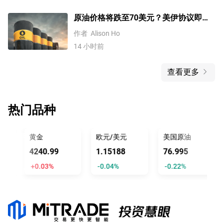
原油价格将跌至70美元？美伊协议即将
达成，但小心冲突再起
作者
Alison Ho
14 小时前
查看更多
热门品种
黄金
欧元/美元
美国原油
4240.99
1.15186
76.995
+0.03%
-0.04%
-0.22%