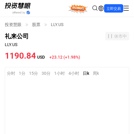
Bonus
立即交易
投资慧眼
股票
LLY.US
礼来公司
休市中
LLY.US
1190.84
USD
+23.12
(
+1.98%
)
分时
1分
15分
30分
1小时
4小时
日k
周k