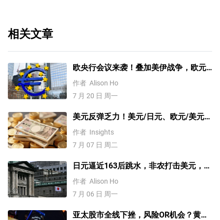
相关文章
欧央行会议来袭！叠加美伊战争，欧元
何去何从？【外汇周报】
作者
Alison Ho
7 月 20 日 周一
美元反弹乏力！美元/日元、欧元/美元、
澳元/美元、黄金技术分析
作者
Insights
7 月 07 日 周二
日元逼近163后跳水，非农打击美元，未
来走势如何？【外汇周报】
作者
Alison Ho
7 月 06 日 周一
亚太股市全线下挫，风险OR机会？黄