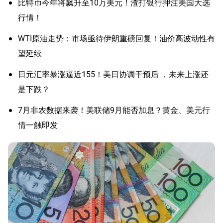
比特币今年将飙升至10万美元！渣打银行押注美国大选
行情！
WTI原油走势：市场亟待伊朗重磅回复！油价高波动性有
望延续
日元汇率暴涨逼近155！美日协调干预后 ，未来上涨还
是下跌？
7月非农数据来袭！美联储9月能否加息？黄金、美元行
情一触即发