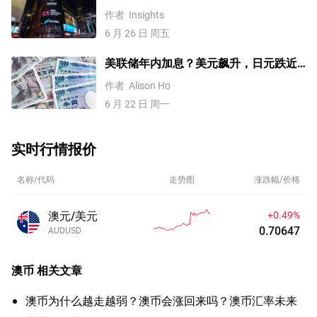
金、美元、澳元/美元、纳指100技术分
作者
Insights
析
6 月 26 日 周五
美联储年内加息？美元飙升，日元跌近
162【外汇周报】
作者
Alison Ho
6 月 22 日 周一
实时行情报价
名称/代码
走势图
涨跌幅/价格
澳元/美元
+0.49%
0.70647
AUDUSD
澳币
相关文章
澳币为什么越走越弱？澳币会涨回来吗？澳币汇率未来