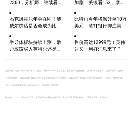
2360，分析师：继续看
加剧！美银看152，摩根
涨？
大通看向164
杰克逊霍尔年会在即！鲍
比特币今年将飙升至10万
威尔讲话是否会成为比特
美元！渣打银行押注美国
币的致命一击？
大选行情！
半导体板块持续上涨，散
售价高达12999元！英伟
户应该买入英特尔还是
达又一利好消息來了？
AMD？
免责声明: 本文内容仅代表作者个人观点，不代表mitrade官方立场，也不能作为投资建议。文章内容仅做参考，读者不应以本文作为
任何投资依据。 mitrade对任何以本文为交易依据的结果不承担责任。 Mitrade亦不能保证本文内容的准确性。在做出任何投资决定
之前，您应该寻求独立财务顾问的建议，以确保您了解风险。
差价合约（CFD）是杠杆性产品，有可能导致您损失全部资金。这些产品并不适合所有人，请谨慎投资。
查阅详情