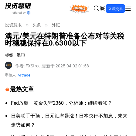
Bonus
立即交易
投资慧眼
头条
外汇
澳元/美元在特朗普准备公布对等关税
时稳稳保持在0.6300以下
标签
:
澳币
作者
:
FXStreet
更新于 2025-04-02 01:58
审核人
Mitrade
最热文章
Fed放鹰，黄金失守2360，分析师：继续看涨？
日美联手干预，日元汇率暴涨！日本央行不加息，未来
走势如何？