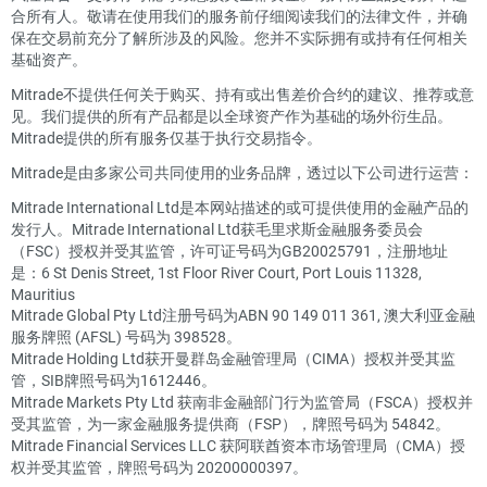
合所有人。敬请在使用我们的服务前仔细阅读我们的法律文件，并确
保在交易前充分了解所涉及的风险。您并不实际拥有或持有任何相关
基础资产。
Mitrade不提供任何关于购买、持有或出售差价合约的建议、推荐或意
见。我们提供的所有产品都是以全球资产作为基础的场外衍生品。
Mitrade提供的所有服务仅基于执行交易指令。
Mitrade是由多家公司共同使用的业务品牌，透过以下公司进行运营：
Mitrade International Ltd是本网站描述的或可提供使用的金融产品的
发行人。Mitrade International Ltd获毛里求斯金融服务委员会
（FSC）授权并受其监管，许可证号码为GB20025791，注册地址
是：6 St Denis Street, 1st Floor River Court, Port Louis 11328,
Mauritius
Mitrade Global Pty Ltd注册号码为ABN 90 149 011 361, 澳大利亚金融
服务牌照 (AFSL) 号码为 398528。
Mitrade Holding Ltd获开曼群岛金融管理局（CIMA）授权并受其监
管，SIB牌照号码为1612446。
Mitrade Markets Pty Ltd 获南非金融部门行为监管局（FSCA）授权并
受其监管，为一家金融服务提供商（FSP），牌照号码为 54842。
Mitrade Financial Services LLC 获阿联酋资本市场管理局（CMA）授
权并受其监管，牌照号码为 20200000397。