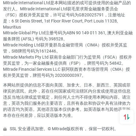
Mitrade International Ltd是本网站描述的或可提供使用的金融产品的
发行人。Mitrade International Ltd获毛里求斯金融服务委员会
（FSC）授权并受其监管，许可证号码为GB20025791，注册地址
是：6 St Denis Street, 1st Floor River Court, Port Louis 11328,
Mauritius
Mitrade Global Pty Ltd注册号码为ABN 90 149 011 361, 澳大利亚金融
服务牌照 (AFSL) 号码为 398528。
Mitrade Holding Ltd获开曼群岛金融管理局（CIMA）授权并受其监
管，SIB牌照号码为1612446。
Mitrade Markets Pty Ltd 获南非金融部门行为监管局（FSCA）授权并
受其监管，为一家金融服务提供商（FSP），牌照号码为 54842。
Mitrade Financial Services LLC 获阿联酋资本市场管理局（CMA）授
权并受其监管，牌照号码为 20200000397。
本网站所提供的信息不面向美国、加拿大、日本、新西兰、英国或菲
律宾的居民。此外，若在任何国家或司法辖区内分发或使用这些信息
违反当地法律或监管规定，则任何人士均不得使用本网站内容。请注
意，英语为我们服务的主要语言，且所有条款和协议中具有法律效力
的语言均为英语。其他语言版本仅供参考。如英语版本与其他语言版
本存在任何差异，应以英语版本为准。
SSL 安全通讯加密。© Mitrade版权所有， 保留一切权利。