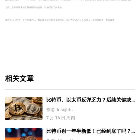
之前，您应该寻求独立财务顾问的建议，以确保您了解风险。
差价合约（CFD）是杠杆性产品，有可能导致您损失全部资金。这些产品并不适合所有人，请谨慎投资。
查阅详情
相关文章
比特币、以太币反弹乏力？后续关键或
需关注国际油价变化！
作者
Insights
7 月 16 日 周四
比特币创一年半新低！已经到底了吗？
分析师这样说