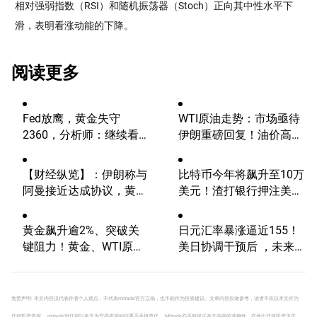
相对强弱指数（RSI）和随机振荡器（Stoch）正向其中性水平下
滑，表明看涨动能的下降。
阅读更多
Fed放鹰，黄金失守
WTI原油走势：市场亟待
2360，分析师：继续看
伊朗重磅回复！油价高波
涨？
动性有望延续
【财经纵览】：伊朗称与
比特币今年将飙升至10万
阿曼接近达成协议，黄金
美元！渣打银行押注美国
涨超200美元、WTI原油
大选行情！
三连跌，道指续创历史新
黄金飙升逾2%、突破关
日元汇率暴涨逼近155！
高！
键阻力！黄金、WTI原
美日协调干预后 ，未来上
油、美元指数、纳指100
涨还是下跌？
指数技术分析
免责声明: 本文内容仅代表作者个人观点，不代表mitrade官方立场，也不能作为投资建议。文章内容仅做参考，读者不应以本文作为
任何投资依据。 mitrade对任何以本文为交易依据的结果不承担责任。 Mitrade亦不能保证本文内容的准确性。在做出任何投资决定