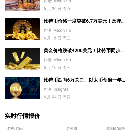
作者
Alison Ho
6 月 26 日 周五
比特币价格一度突破6.7万美元！反弹之
路开启?
作者
Alison Ho
6 月 16 日 周二
黄金价格跌破4200美元！比特币同步下
挫！流动性危机卷土重来？
作者
Alison Ho
6 月 10 日 周三
比特币跌向6万关口、以太币创逾一年新
低！一技术形态预示跌势未结束！
作者
Insights
6 月 04 日 周四
实时行情报价
名称/代码
走势图
涨跌幅/价格