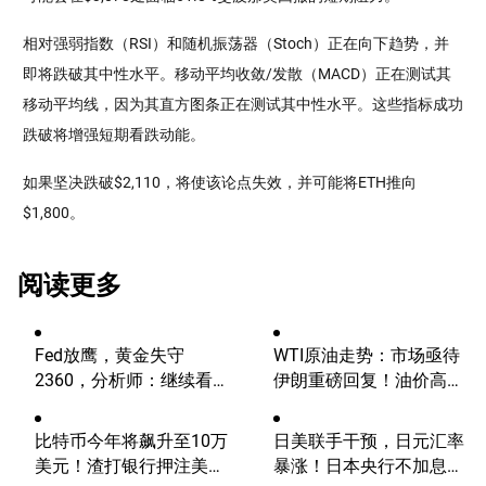
相对强弱指数（RSI）和随机振荡器（Stoch）正在向下趋势，并
即将跌破其中性水平。移动平均收敛/发散（MACD）正在测试其
移动平均线，因为其直方图条正在测试其中性水平。这些指标成功
跌破将增强短期看跌动能。
如果坚决跌破$2,110，将使该论点失效，并可能将ETH推向
$1,800。
阅读更多
Fed放鹰，黄金失守
WTI原油走势：市场亟待
2360，分析师：继续看
伊朗重磅回复！油价高波
涨？
动性有望延续
比特币今年将飙升至10万
日美联手干预，日元汇率
美元！渣打银行押注美国
暴涨！日本央行不加息，