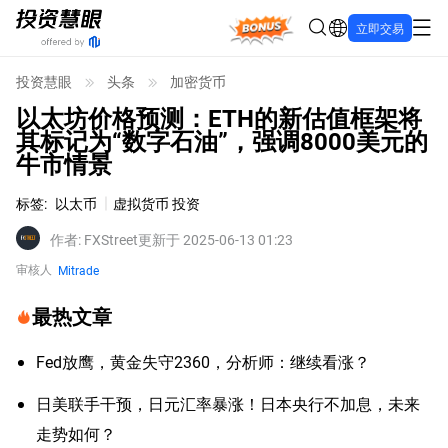
Bonus
立即交易
投资慧眼
头条
加密货币
以太坊价格预测：ETH的新估值框架将
其标记为“数字石油”，强调8000美元的
牛市情景
标签
:
以太币
虚拟货币 投资
作者
:
FXStreet
更新于 2025-06-13 01:23
审核人
Mitrade
最热文章
Fed放鹰，黄金失守2360，分析师：继续看涨？
日美联手干预，日元汇率暴涨！日本央行不加息，未来
走势如何？