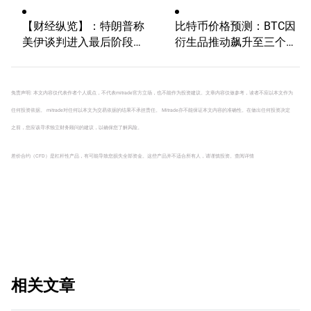
大选行情！
未来走势如何？
【财经纵览】：特朗普称
比特币价格预测：BTC因
美伊谈判进入最后阶段、
衍生品推动飙升至三个月
WTI原油重挫近5%，欧美
高点
股市全线上涨，英伟达Q1
业绩优于预期！
免责声明: 本文内容仅代表作者个人观点，不代表mitrade官方立场，也不能作为投资建议。文章内容仅做参考，读者不应以本文作为
任何投资依据。 mitrade对任何以本文为交易依据的结果不承担责任。 Mitrade亦不能保证本文内容的准确性。在做出任何投资决定
之前，您应该寻求独立财务顾问的建议，以确保您了解风险。
差价合约（CFD）是杠杆性产品，有可能导致您损失全部资金。这些产品并不适合所有人，请谨慎投资。
查阅详情
相关文章