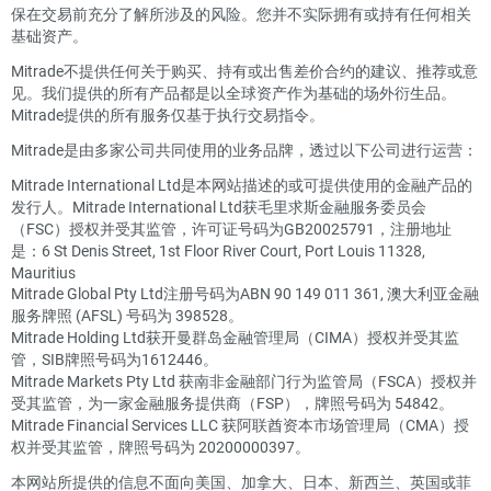
保在交易前充分了解所涉及的风险。您并不实际拥有或持有任何相关
基础资产。
Mitrade不提供任何关于购买、持有或出售差价合约的建议、推荐或意
见。我们提供的所有产品都是以全球资产作为基础的场外衍生品。
Mitrade提供的所有服务仅基于执行交易指令。
Mitrade是由多家公司共同使用的业务品牌，透过以下公司进行运营：
Mitrade International Ltd是本网站描述的或可提供使用的金融产品的
发行人。Mitrade International Ltd获毛里求斯金融服务委员会
（FSC）授权并受其监管，许可证号码为GB20025791，注册地址
是：6 St Denis Street, 1st Floor River Court, Port Louis 11328,
Mauritius
Mitrade Global Pty Ltd注册号码为ABN 90 149 011 361, 澳大利亚金融
服务牌照 (AFSL) 号码为 398528。
Mitrade Holding Ltd获开曼群岛金融管理局（CIMA）授权并受其监
管，SIB牌照号码为1612446。
Mitrade Markets Pty Ltd 获南非金融部门行为监管局（FSCA）授权并
受其监管，为一家金融服务提供商（FSP），牌照号码为 54842。
Mitrade Financial Services LLC 获阿联酋资本市场管理局（CMA）授
权并受其监管，牌照号码为 20200000397。
本网站所提供的信息不面向美国、加拿大、日本、新西兰、英国或菲