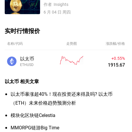
低！一技术形态预示跌势未结束！
作者
Insights
6 月 04 日 周四
实时行情报价
名称/代码
走势图
涨跌幅/价格
以太币
+0.55%
1915.67
ETHUSD
以太币
相关文章
以太币暴涨超40%！现在投资还来得及吗? 以太币
（ETH）未来价格趋势预测分析
​模块化区块链Celestia
MMORPG链游Big Time