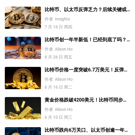
比特币、以太币反弹乏力？后续关键或
需关注国际油价变化！
作者
Insights
7 月 16 日 周四
比特币创一年半新低！已经到底了吗？
分析师这样说
作者
Alison Ho
6 月 26 日 周五
比特币价格一度突破6.7万美元！反弹之
路开启?
作者
Alison Ho
6 月 16 日 周二
黄金价格跌破4200美元！比特币同步下
挫！流动性危机卷土重来？
作者
Alison Ho
6 月 10 日 周三
比特币跌向6万关口、以太币创逾一年新