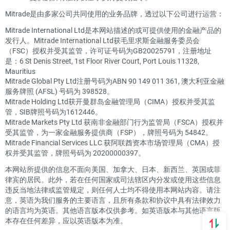
Mitrade是由多家公司共同使用的业务品牌，透过以下公司进行运营：
Mitrade International Ltd是本网站描述的或可提供使用的金融产品的
发行人。Mitrade International Ltd获毛里求斯金融服务委员会
（FSC）授权并受其监管，许可证号码为GB20025791，注册地址
是：6 St Denis Street, 1st Floor River Court, Port Louis 11328,
Mauritius
Mitrade Global Pty Ltd注册号码为ABN 90 149 011 361, 澳大利亚金融
服务牌照 (AFSL) 号码为 398528。
Mitrade Holding Ltd获开曼群岛金融管理局（CIMA）授权并受其监
管，SIB牌照号码为1612446。
Mitrade Markets Pty Ltd 获南非金融部门行为监管局（FSCA）授权并
受其监管，为一家金融服务提供商（FSP），牌照号码为 54842。
Mitrade Financial Services LLC 获阿联酋资本市场管理局（CMA）授
权并受其监管，牌照号码为 20200000397。
本网站所提供的信息不面向美国、加拿大、日本、新西兰、英国或菲
律宾的居民。此外，若在任何国家或司法辖区内分发或使用这些信息
违反当地法律或监管规定，则任何人士均不得使用本网站内容。请注
意，英语为我们服务的主要语言，且所有条款和协议中具有法律效力
的语言均为英语。其他语言版本仅供参考。如英语版本与其他语言版
本存在任何差异，应以英语版本为准。