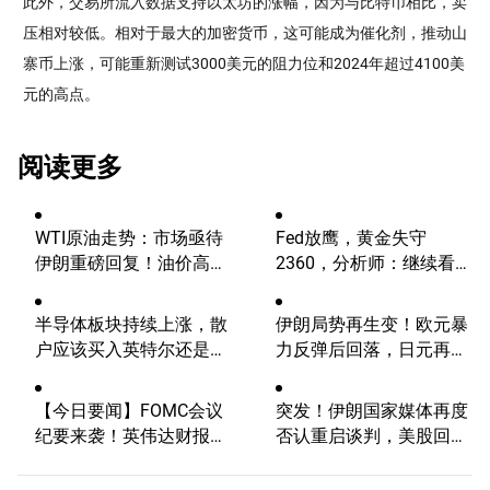
此外，交易所流入数据支持以太坊的涨幅，因为与比特币相比，卖
压相对较低。相对于最大的加密货币，这可能成为催化剂，推动山
寨币上涨，可能重新测试3000美元的阻力位和2024年超过4100美
元的高点。
阅读更多
WTI原油走势：市场亟待
Fed放鹰，黄金失守
伊朗重磅回复！油价高波
2360，分析师：继续看
动性有望延续
涨？
半导体板块持续上涨，散
伊朗局势再生变！欧元暴
户应该买入英特尔还是
力反弹后回落，日元再度
AMD？
逼近160【外汇周报】
【今日要闻】FOMC会议
突发！伊朗国家媒体再度
纪要来袭！英伟达财报将
否认重启谈判，美股回调
出炉，AI概念股普涨
风险不容忽视！