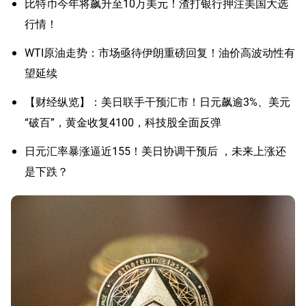
比特币今年将飙升至10万美元！渣打银行押注美国大选
行情！
WTI原油走势：市场亟待伊朗重磅回复！油价高波动性有
望延续
【财经纵览】：美日联手干预汇市！日元飙逾3%、美元
“破百”，黄金收复4100，科技股全面反弹
日元汇率暴涨逼近155！美日协调干预后 ，未来上涨还
是下跌？