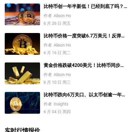
比特币创一年半新低！已经到底了吗？
分析师这样说
作者
Alison Ho
6 月 26 日 周五
比特币价格一度突破6.7万美元！反弹之
路开启?
作者
Alison Ho
6 月 16 日 周二
黄金价格跌破4200美元！比特币同步下
挫！流动性危机卷土重来？
作者
Alison Ho
6 月 10 日 周三
比特币跌向6万关口、以太币创逾一年新
低！一技术形态预示跌势未结束！
作者
Insights
6 月 04 日 周四
实时行情报价