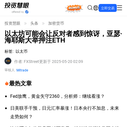
Bonus
立即交易
投资慧眼
头条
加密货币
以太坊可能会让反对者感到惊讶，亚瑟·
海耶斯大举押注ETH
标签
:
以太币
作者
:
FXStreet
更新于 2025-05-20 02:09
审核人
Mitrade
最热文章
Fed放鹰，黄金失守2360，分析师：继续看涨？
日美联手干预，日元汇率暴涨！日本央行不加息，未来
走势如何？