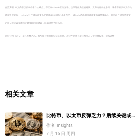
免责声明: 本文内容仅代表作者个人观点，不代表mitrade官方立场，也不能作为投资建议。文章内容仅做参考，读者不应以本文作为
任何投资依据。 mitrade对任何以本文为交易依据的结果不承担责任。 Mitrade亦不能保证本文内容的准确性。在做出任何投资决定
之前，您应该寻求独立财务顾问的建议，以确保您了解风险。
差价合约（CFD）是杠杆性产品，有可能导致您损失全部资金。这些产品并不适合所有人，请谨慎投资。
查阅详情
相关文章
比特币、以太币反弹乏力？后续关键或
需关注国际油价变化！
作者
Insights
7 月 16 日 周四