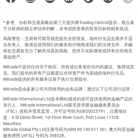
*
参考、分析和交易策略由第三方提供商Trading Central提供，观点基
于分析师的独立评估和判断，未考虑投资者的投资目标和财务状况。
风险警告：交易有可能导致您损失全部资金。场外衍生品交易并不适
合所有人。敬请在使用我们的服务前仔细阅读我们的法律文件，并确
保在交易前充分了解所涉及的风险。您并不实际拥有或持有任何相关
基础资产。
Mitrade不提供任何关于购买、持有或出售差价合约的建议、推荐或意
见。我们提供的所有产品都是以全球资产作为基础的场外衍生品。
Mitrade提供的所有服务仅基于执行交易指令。
Mitrade是由多家公司共同使用的业务品牌，透过以下公司进行运营：
Mitrade International Ltd是本网站描述的或可提供使用的金融产品的
发行人。Mitrade International Ltd获毛里求斯金融服务委员会
（FSC）授权并受其监管，许可证号码为GB20025791，注册地址
是：6 St Denis Street, 1st Floor River Court, Port Louis 11328,
Mauritius
Mitrade Global Pty Ltd注册号码为ABN 90 149 011 361, 澳大利亚金融
服务牌照 (AFSL) 号码为 398528。