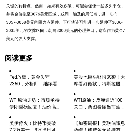
关键的转折点。然而，如果有效跌破，可能会促使一些多头平仓，
并将金价拖至3076美元区域，或周一触及的周低点，进一步向
3057-3058美元的阻力点延伸。下行轨迹可能进一步延伸至3036-
3035美元的支撑区间，朝向3000美元的心理关口，这应作为黄金/
美元的强大支撑。
阅读更多
Fed放鹰，黄金失守
美股七巨头财报来袭！大
2360，分析师：继续看
摩看好微软，特斯拉股价
涨？
将迎巨震？
WTI原油走势：市场亟待
WTI原油：反弹逼近100
伊朗重磅回复！油价高波
关口，两图看懂当前油价
动性有望延续
走势分歧！
美伊停火！比特币突破
【加密周报】美联储降息
7.2万美元，8万指日可
放缓！鲍威尔无意持有！