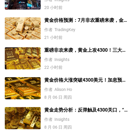
20 小时前
黄金价格预测：7月非农重磅来袭，金价
站上4300美元后还能涨吗？
作者
TradingKey
21 小时前
重磅非农来袭，黄金上攻4300！三大因
素预示金价升势有望延续
作者
Insights
22 小时前
黄金价格大涨突破4300美元！加息预期
降温叠加央行购金，未来继续涨？
作者
Alison Ho
8 月 06 日 周四
黄金走势分析：反弹触及4300关口，“双
底”确立剑指这一目标！
作者
Insights
8 月 06 日 周四