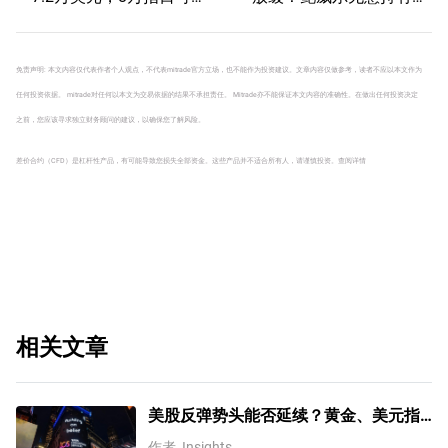
待？
比特币未来能否冲破11万
美元？
免责声明: 本文内容仅代表作者个人观点，不代表mitrade官方立场，也不能作为投资建议。文章内容仅做参考，读者不应以本文作为
任何投资依据。 mitrade对任何以本文为交易依据的结果不承担责任。 Mitrade亦不能保证本文内容的准确性。在做出任何投资决定
之前，您应该寻求独立财务顾问的建议，以确保您了解风险。
差价合约（CFD）是杠杆性产品，有可能导致您损失全部资金。这些产品并不适合所有人，请谨慎投资。
查阅详情
相关文章
美股反弹势头能否延续？黄金、美元指
数、费半指数、纳指100技术分析
作者
Insights