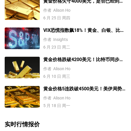
黄金价格失守4000美元，是否已经到
底？分析师这样说
作者
Alison Ho
6 月 25 日 周四
VIX恐慌指数飙18%！黄金、白银、比特
币、标普500技术分析
作者
Insights
6 月 23 日 周二
黄金价格跌破4200美元！比特币同步下
挫！流动性危机卷土重来？
作者
Alison Ho
6 月 10 日 周三
黄金价格5连跌破4500美元！美伊局势
升温推高油价，美联储2026年加息？
作者
Alison Ho
5 月 18 日 周一
实时行情报价