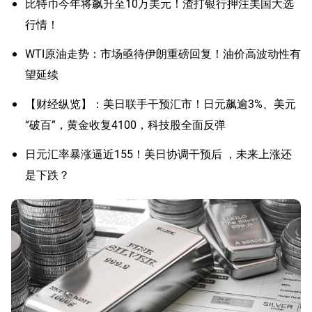
比特币今年将飙升至10万美元！渣打银行押注美国大选
行情！
WTI原油走势：市场亟待伊朗重磅回复！油价高波动性有
望延续
【财经纵览】：美日联手干预汇市！日元飙逾3%、美元
“破百”，黄金收复4100，科技股全面反弹
日元汇率暴涨逼近155！美日协调干预后 ，未来上涨还
是下跌？