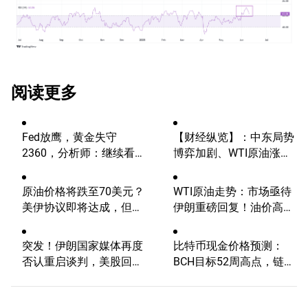
阅读更多
Fed放鹰，黄金失守
【财经纵览】：中东局势
2360，分析师：继续看
博弈加剧、WTI原油涨超
涨？
4%，10年期美债收益
率、美元反弹，道指终结
原油价格将跌至70美元？
WTI原油走势：市场亟待
五连涨！
美伊协议即将达成，但小
伊朗重磅回复！油价高波
心冲突再起
动性有望延续
突发！伊朗国家媒体再度
比特币现金价格预测：
否认重启谈判，美股回调
BCH目标52周高点，链上
风险不容忽视！
数据表明增长空间