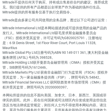
Mitrade不提供任何关于购买、持有或出售差价合约的建议、推荐或意
见。我们提供的所有产品都是以全球资产作为基础的场外衍生品。
Mitrade提供的所有服务仅基于执行交易指令。
Mitrade是由多家公司共同使用的业务品牌，透过以下公司进行运营：
Mitrade International Ltd是本网站描述的或可提供使用的金融产品的
发行人。Mitrade International Ltd获毛里求斯金融服务委员会
（FSC）授权并受其监管，许可证号码为GB20025791，注册地址
是：6 St Denis Street, 1st Floor River Court, Port Louis 11328,
Mauritius
Mitrade Global Pty Ltd注册号码为ABN 90 149 011 361, 澳大利亚金融
服务牌照 (AFSL) 号码为 398528。
Mitrade Holding Ltd获开曼群岛金融管理局（CIMA）授权并受其监
管，SIB牌照号码为1612446。
Mitrade Markets Pty Ltd 获南非金融部门行为监管局（FSCA）授权并
受其监管，为一家金融服务提供商（FSP），牌照号码为 54842。
Mitrade Financial Services LLC 获阿联酋资本市场管理局（CMA）授
权并受其监管，牌照号码为 20200000397。
本网站所提供的信息不面向美国、加拿大、日本、新西兰、英国或菲
律宾的居民。此外，若在任何国家或司法辖区内分发或使用这些信息
违反当地法律或监管规定，则任何人士均不得使用本网站内容。请注
意，英语为我们服务的主要语言，且所有条款和协议中具有法律效力