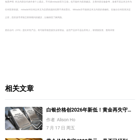
免责声明: 本文内容仅代表作者个人观点，不代表mitrade官方立场，也不能作为投资建议。文章内容仅做参考，读者不应以本文作为
任何投资依据。 mitrade对任何以本文为交易依据的结果不承担责任。 Mitrade亦不能保证本文内容的准确性。在做出任何投资决定
之前，您应该寻求独立财务顾问的建议，以确保您了解风险。
差价合约（CFD）是杠杆性产品，有可能导致您损失全部资金。这些产品并不适合所有人，请谨慎投资。
查阅详情
相关文章
白银价格创2026年新低！黄金再失守
4000美元关口，何时才能反弹？
作者
Alison Ho
7 月 17 日 周五